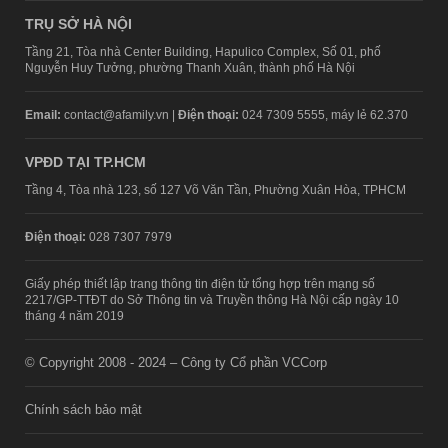
TRỤ SỞ HÀ NỘI
Tầng 21, Tòa nhà Center Building, Hapulico Complex, Số 01, phố
Nguyễn Huy Tưởng, phường Thanh Xuân, thành phố Hà Nội
Email:
contact@afamily.vn |
Điện thoại:
024 7309 5555, máy lẻ 62.370
VPĐD TẠI TP.HCM
Tầng 4, Tòa nhà 123, số 127 Võ Văn Tần, Phường Xuân Hòa, TPHCM
Điện thoại:
028 7307 7979
Giấy phép thiết lập trang thông tin điện tử tổng hợp trên mạng số
2217/GP-TTĐT do Sở Thông tin và Truyền thông Hà Nội cấp ngày 10
tháng 4 năm 2019
© Copyright 2008 - 2024 – Công ty Cổ phần VCCorp
Chính sách bảo mật