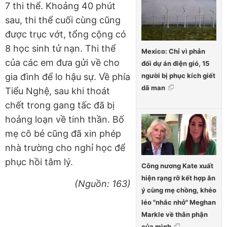
7 thi thể. Khoảng 40 phút
sau, thi thể cuối cùng cũng
được trục vớt, tổng cộng có
8 học sinh tử nạn. Thi thể
Mexico: Chỉ vì phản
của các em đưa gửi về cho
đối dự án điện gió, 15
người bị phục kích giết
gia đình để lo hậu sự. Về phía
dã man
Tiểu Nghệ, sau khi thoát
chết trong gang tấc đã bị
hoảng loạn về tinh thần. Bố
mẹ cô bé cũng đã xin phép
nhà trường cho nghỉ học để
phục hồi tâm lý.
Công nương Kate xuất
hiện rạng rỡ kết hợp ăn
(Nguồn: 163)
ý cùng mẹ chồng, khéo
léo "nhắc nhở" Meghan
Markle về thân phận
của mình