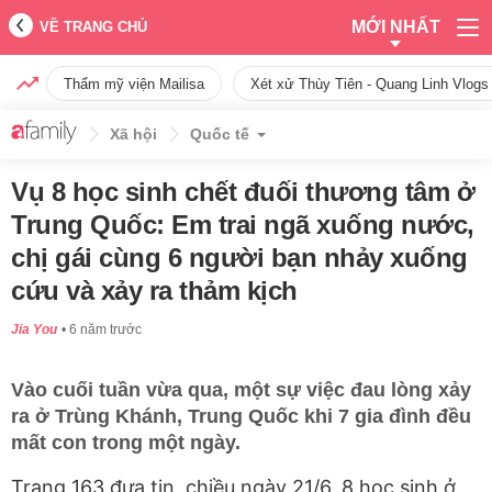
MỚI NHẤT
VỀ TRANG CHỦ
Thẩm mỹ viện Mailisa
Xét xử Thùy Tiên - Quang Linh Vlogs
Xã hội
Quốc tế
Vụ 8 học sinh chết đuối thương tâm ở
Trung Quốc: Em trai ngã xuống nước,
chị gái cùng 6 người bạn nhảy xuống
cứu và xảy ra thảm kịch
Jia You
6 năm trước
Vào cuối tuần vừa qua, một sự việc đau lòng xảy
ra ở Trùng Khánh, Trung Quốc khi 7 gia đình đều
mất con trong một ngày.
Trang 163 đưa tin, chiều ngày 21/6, 8 học sinh ở