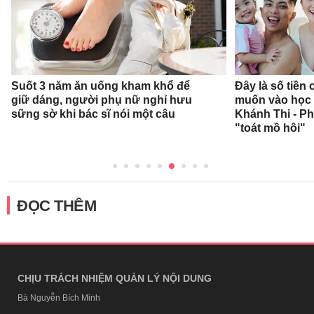
Suốt 3 năm ăn uống kham khổ để
Đây là số tiền
giữ dáng, người phụ nữ nghỉ hưu
muốn vào học 
sững sờ khi bác sĩ nói một câu
Khánh Thi - P
"toát mồ hôi"
ĐỌC THÊM
CHỊU TRÁCH NHIỆM QUẢN LÝ NỘI DUNG
Bà Nguyễn Bích Minh