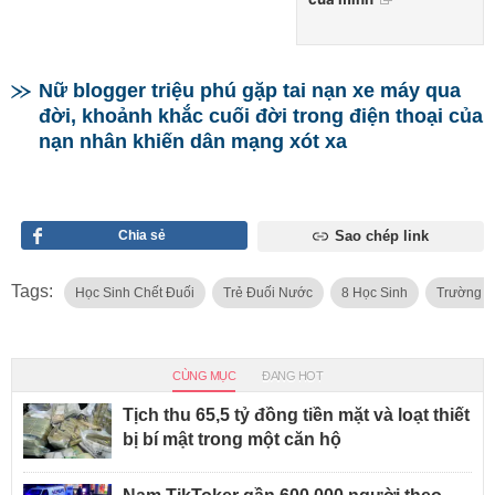
Nữ blogger triệu phú gặp tai nạn xe máy qua
đời, khoảnh khắc cuối đời trong điện thoại của
nạn nhân khiến dân mạng xót xa
Chia sẻ
Sao chép link
Tags:
Học Sinh Chết Đuối
Trẻ Đuối Nước
8 Học Sinh
Trường T
CÙNG MỤC
ĐANG HOT
Tịch thu 65,5 tỷ đồng tiền mặt và loạt thiết
bị bí mật trong một căn hộ