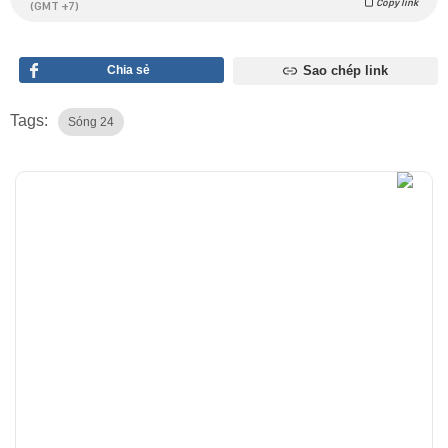
Copy link
(GMT +7)
Chia sẻ
Sao chép link
Tags:
Sóng 24