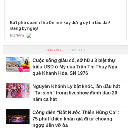
Bứt phá doanh thu Online, xây dựng uy tín lâu dài!
Đăng ký ngay!
bizfly.vn
CÙNG MỤC
ĐANG HOT
Cuộc sống giàu có, sở hữu 3 biệt thự
triệu USD ở Mỹ của Trần Thị Thúy Nga
quê Khánh Hòa, SN 1976
Nguyễn Khánh Ly bật khóc, lần đầu hát
"Tái sinh" trong liveshow đánh dấu 20
năm ca hát
Công diễn “Đất Nước Thiên Hùng Ca”:
75 phút khiến khán giả đi từ choáng
ngợp đến vỡ òa