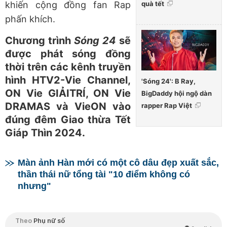
quà tết
khiến cộng đồng fan Rap
phấn khích.
Chương trình
Sóng 24
sẽ
được phát sóng đồng
thời trên các kênh truyền
hình HTV2-Vie Channel,
'Sóng 24': B Ray,
ON Vie GIẢITRÍ, ON Vie
BigDaddy hội ngộ dàn
DRAMAS và VieON vào
rapper Rap Việt
đúng đêm Giao thừa Tết
Giáp Thìn 2024.
Màn ảnh Hàn mới có một cô dâu đẹp xuất sắc,
thần thái nữ tổng tài "10 điểm không có
nhưng"
Theo
Phụ nữ số