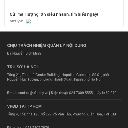
Gửi mail lượng lớn siêu nhanh, tìm hiểu ngay!
bizfly.vn
CHỊU TRÁCH NHIỆM QUẢN LÝ NỘI DUNG
Bà Nguyễn Bích Minh
TRỤ SỞ HÀ NỘI
Tầng 21, Tòa nhà Center Building, Hapulico Complex, Số 01, phố
Nguyễn Huy Tưởng, phường Thanh Xuân, thành phố Hà Nội
Email:
contact@afamily.vn |
Điện thoại:
024 7309 5555, máy lẻ 62.370
VPĐD TẠI TP.HCM
Tầng 4, Tòa nhà 123, số 127 Võ Văn Tần, Phường Xuân Hòa, TPHCM
Điện thoại:
028 7307 7979