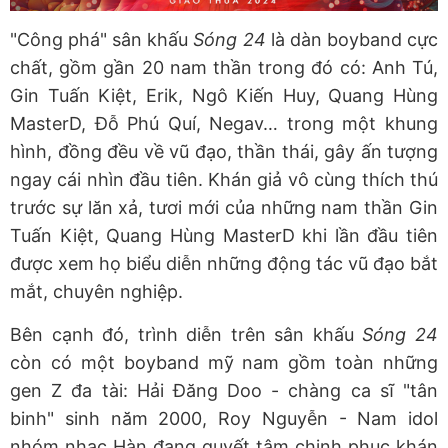
"Công phá" sân khấu
Sóng 24
là dàn boyband cực
chất, gồm gần 20 nam thần trong đó có: Anh Tú,
Gin Tuấn Kiệt, Erik, Ngô Kiến Huy, Quang Hùng
MasterD, Đỗ Phú Quí, Negav… trong một khung
hình, đồng đều về vũ đạo, thần thái, gây ấn tượng
ngay cái nhìn đầu tiên. Khán giả vô cùng thích thú
trước sự lăn xả, tươi mới của những nam thần Gin
Tuấn Kiệt, Quang Hùng MasterD khi lần đầu tiên
được xem họ biểu diễn những động tác vũ đạo bắt
mắt, chuyên nghiệp.
Bên cạnh đó, trình diễn trên sân khấu
Sóng 24
còn có một boyband mỹ nam gồm toàn những
gen Z đa tài: Hải Đăng Doo - chàng ca sĩ "tân
binh" sinh năm 2000, Roy Nguyễn - Nam idol
nhóm nhạc Hàn đang quyết tâm chinh phục khán