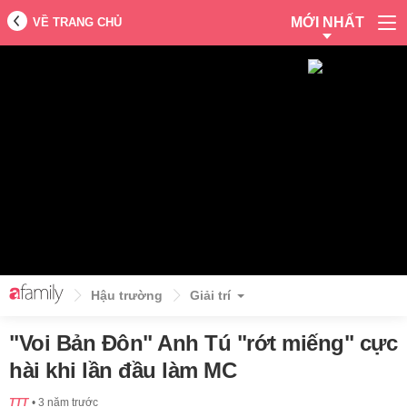
MỚI NHẤT
VỀ TRANG CHỦ
Hậu trường
Giải trí
"Voi Bản Đôn" Anh Tú "rớt miếng" cực
hài khi lần đầu làm MC
TTT
3 năm trước