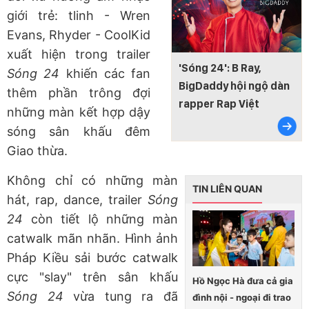
giới trẻ: tlinh - Wren
Evans, Rhyder - CoolKid
xuất hiện trong trailer
'Sóng 24': B Ray,
Sóng 24
khiến các fan
BigDaddy hội ngộ dàn
thêm phần trông đợi
rapper Rap Việt
những màn kết hợp dậy
sóng sân khấu đêm
Giao thừa.
Không chỉ có những màn
TIN LIÊN QUAN
hát, rap, dance, trailer
Sóng
24
còn tiết lộ những màn
catwalk mãn nhãn. Hình ảnh
Pháp Kiều sải bước catwalk
cực "slay" trên sân khấu
Hồ Ngọc Hà đưa cả gia
Sóng 24
vừa tung ra đã
đình nội - ngoại đi trao