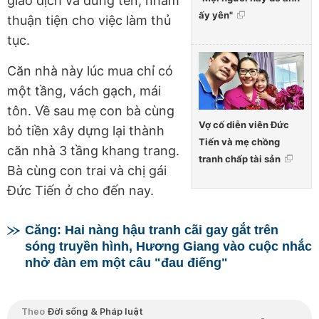
giao dịch và đứng tên, nhằm
ấy yên"
thuận tiện cho việc làm thủ
tục.
Căn nhà này lúc mua chỉ có
một tầng, vách gạch, mái
tôn. Về sau mẹ con bà cùng
Vợ cố diễn viên Đức
bỏ tiền xây dựng lại thành
Tiến và mẹ chồng
căn nhà 3 tầng khang trang.
tranh chấp tài sản
Bà cùng con trai và chị gái
Đức Tiến ở cho đến nay.
Căng: Hai nàng hậu tranh cãi gay gắt trên
sóng truyền hình, Hương Giang vào cuộc nhắc
nhở đàn em một câu "đau điếng"
Theo
Đời sống & Pháp luật