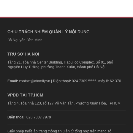
CHỊU TRÁCH NHIỆM QUẢN LÝ NỘI DUNG
Bà Nguyễn Bích Minh
TRỤ SỞ HÀ NỘI
Tầng 21, Tòa nhà Center Building, Hapulico Complex, Số 01, phố
Nguyễn Huy Tưởng, phường Thanh Xuân, thành phố Hà Nội
Email:
contact@afamily.vn |
Điện thoại:
024 7309 5555, máy lẻ 62.370
VPĐD TẠI TP.HCM
Tầng 4, Tòa nhà 123, số 127 Võ Văn Tần, Phường Xuân Hòa, TPHCM
Điện thoại:
028 7307 7979
Giấy phép thiết lập trang thông tin điện tử tổng hợp trên mạng số