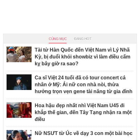
CÙNG MỤC
ĐANG HOT
Tài tử Hàn Quốc đến Việt Nam vì Lý Nhã
Kỳ, bị đuổi khỏi showbiz vì làm điều cấm
kỵ bây giờ ra sao?
Ca sĩ Việt 24 tuổi đã có tour concert cá
nhân ở Mỹ: Ái nữ con nhà nòi, thừa
hưởng trọn vẹn gene tài năng từ gia đình
Hoa hậu đẹp nhất nhì Việt Nam U45 đi
khắp thế gian, đến Tây Tạng nhận ra một
điều
Nữ NSƯT từ Úc về dạy 3 con một bài học