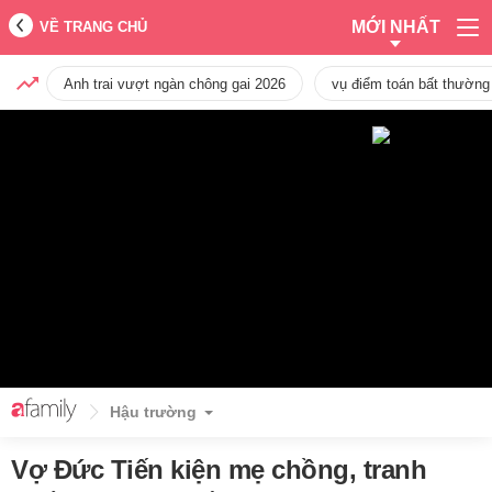
MỚI NHẤT
VỀ TRANG CHỦ
Anh trai vượt ngàn chông gai 2026
vụ điểm toán bất thường
Hậu trường
Vợ Đức Tiến kiện mẹ chồng, tranh