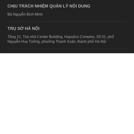
CHỊU TRÁCH NHIỆM QUẢN LÝ NỘI DUNG
Bà Nguyễn Bích Minh
TRỤ SỞ HÀ NỘI
Tầng 21, Tòa nhà Center Building, Hapulico Complex, Số 01, phố
Nguyễn Huy Tưởng, phường Thanh Xuân, thành phố Hà Nội
Email:
contact@afamily.vn |
Điện thoại:
024 7309 5555, máy lẻ 62.370
VPĐD TẠI TP.HCM
Tầng 4, Tòa nhà 123, số 127 Võ Văn Tần, Phường Xuân Hòa, TPHCM
Điện thoại:
028 7307 7979
Giấy phép thiết lập trang thông tin điện tử tổng hợp trên mạng số
2217/GP-TTĐT do Sở Thông tin và Truyền thông Hà Nội cấp ngày 10
tháng 4 năm 2019
© Copyright 2008 - 2024 – Công ty Cổ phần VCCorp