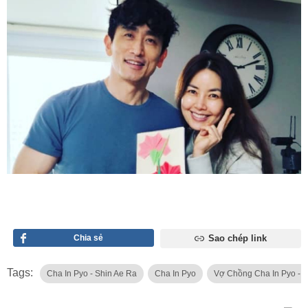
Chia sẻ
Sao chép link
Tags:
Cha In Pyo - Shin Ae Ra
Cha In Pyo
Vợ Chồng Cha In Pyo - S