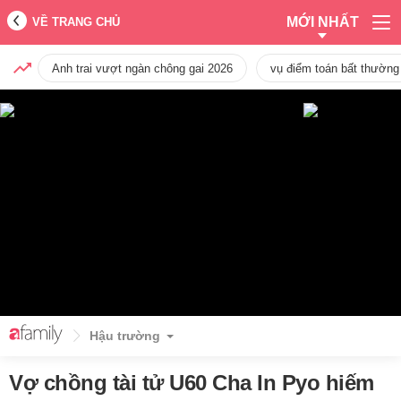
MỚI NHẤT
VỀ TRANG CHỦ
Anh trai vượt ngàn chông gai 2026
vụ điểm toán bất thường
Hậu trường
Vợ chồng tài tử U60 Cha In Pyo hiếm