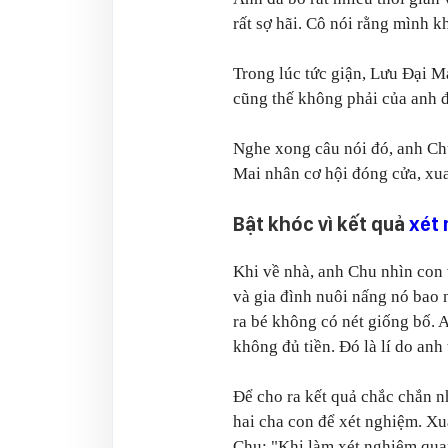
rất sợ hãi. Cô nói rằng mình k
Trong lúc tức giận, Lưu Đại Ma
cũng thế không phải của anh đ
Nghe xong câu nói đó, anh Ch
Mai nhân cơ hội đóng cửa, xua
Bật khóc vì kết quả
xét
Khi về nhà, anh Chu nhìn con 
và gia đình nuôi nấng nó bao 
ra bé không có nét giống bố.
không đủ tiền. Đó là lí do anh
Để cho ra kết quả chắc chắn n
hai cha con để xét nghiệm. Xuấ
Chu:
"Khi làm xét nghiệm quan