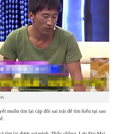
nh.
ết muốn tìm lại cặp đôi sai trái để tìm hiểu tại sao
ế.
 và tìm lại được vợ mình. Thấy chồng, Lưu Đại Mai