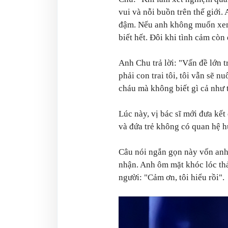
vui và nỗi buồn trên thế giới.
đậm. Nếu anh không muốn xem
biết hết. Đôi khi tình cảm còn
Anh Chu trả lời: "
Vấn đề lớn t
phải con trai tôi, tôi vẫn sẽ n
cháu mà không biết gì cả như 
Lúc này, vị bác sĩ mới đưa kết 
và đứa trẻ không có quan hệ h
Câu nói ngắn gọn này vốn anh
nhận. Anh ôm mặt khóc lóc thả
người:
"Cảm ơn, tôi hiểu rồi".