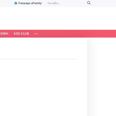
Fanpage aFamily
 ĐÌNH
40S CLUB