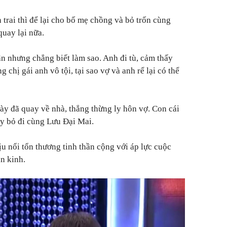
 trai thì để lại cho bố mẹ chồng và bỏ trốn cùng
quay lại nữa.
n nhưng chẳng biết làm sao. Anh đi tù, cảm thấy
 chị gái anh vô tội, tại sao vợ và anh rể lại có thể
này đã quay về nhà, thẳng thừng ly hôn vợ. Con cái
ay bỏ đi cùng Lưu Đại Mai.
u nổi tổn thương tinh thần cộng với áp lực cuộc
n kinh.