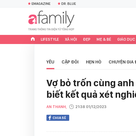
EMAGAZINE
DR. BLUE
LIFESTYLE
XÃ HỘI
ĐẸP
MẸ & BÉ
GIÁO DỤC
YÊU
CẶP ĐÔI
HẸN HÒ
CHUYỆN GIA 
Vợ bỏ trốn cùng anh
biết kết quả xét ngh
AN THANH,
21:38 01/12/2023
CHIA SẺ