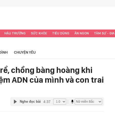
HẬU TRƯỜNG
SỨC KHỎE
TIÊU DÙNG
ĂN NGON
TÂM SỰ - GIA
ĐÌNH
CHUYỆN YÊU
 rể, chồng bàng hoàng khi
iệm ADN của mình và con trai
4:37
Nghe đọc bài