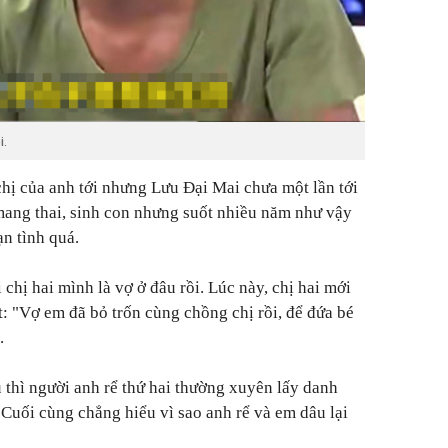
i.
 chị của anh tới nhưng Lưu Đại Mai chưa một lần tới
mang thai, sinh con nhưng suốt nhiều năm như vậy
ạn tình quá.
 chị hai mình là vợ ở đâu rồi. Lúc này, chị hai mới
t:
"Vợ em đã bỏ trốn cùng chồng chị rồi, để đứa bé
.
ù thì người anh rể thứ hai thường xuyên lấy danh
Cuối cùng chẳng hiểu vì sao anh rể và em dâu lại