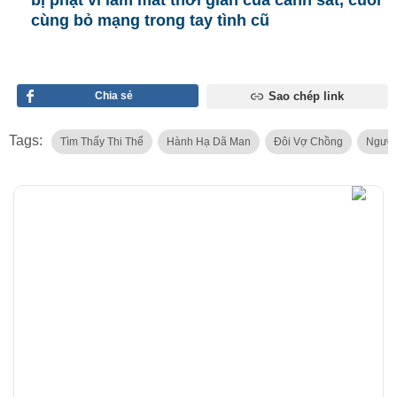
cùng bỏ mạng trong tay tình cũ
Chia sẻ
Sao chép link
Tags:
Tìm Thấy Thi Thể
Hành Hạ Dã Man
Đôi Vợ Chồng
Người