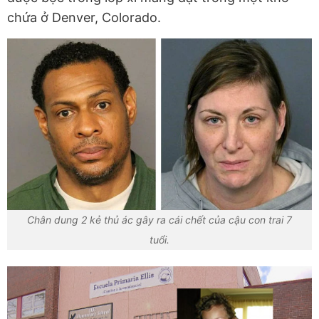
chứa ở Denver, Colorado.
Chân dung 2 kẻ thủ ác gây ra cái chết của cậu con trai 7
tuổi.