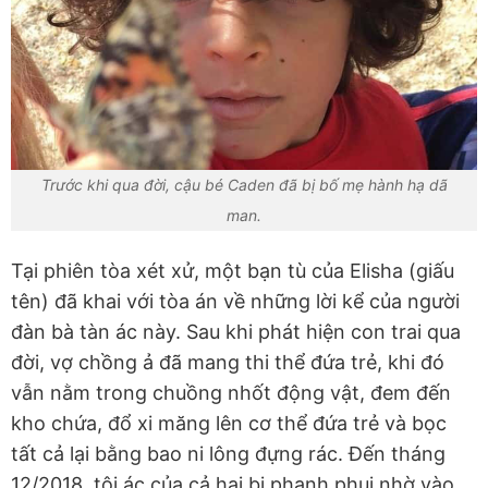
Trước khi qua đời, cậu bé Caden đã bị bố mẹ hành hạ dã
man.
Tại phiên tòa xét xử, một bạn tù của Elisha (giấu
tên) đã khai với tòa án về những lời kể của người
đàn bà tàn ác này. Sau khi phát hiện con trai qua
đời, vợ chồng ả đã mang thi thể đứa trẻ, khi đó
vẫn nằm trong chuồng nhốt động vật, đem đến
kho chứa, đổ xi măng lên cơ thể đứa trẻ và bọc
tất cả lại bằng bao ni lông đựng rác. Đến tháng
12/2018, tội ác của cả hai bị phanh phui nhờ vào