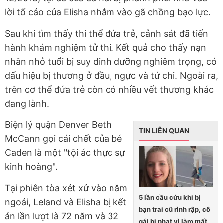
lời tố cáo của Elisha nhắm vào gã chồng bạo lực.
Sau khi tìm thấy thi thể đứa trẻ, cảnh sát đã tiến
hành khám nghiệm tử thi. Kết quả cho thấy nạn
nhân nhỏ tuổi bị suy dinh dưỡng nghiêm trọng, có
dấu hiệu bị thương ở đầu, ngực và tứ chi. Ngoài ra,
trên cơ thể đứa trẻ còn có nhiều vết thương khác
đang lành.
Biện lý quận Denver Beth
TIN LIÊN QUAN
McCann gọi cái chết của bé
Caden là một "tội ác thực sự
kinh hoàng".
Tại phiên tòa xét xử vào năm
5 lần cầu cứu khi bị
ngoái, Leland và Elisha bị kết
bạn trai cũ rình rập, cô
án lần lượt là 72 năm và 32
gái bị phạt vì làm mất