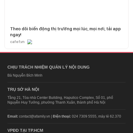
Theo dõi biến động thị trường mọi lúc, mọi nơi, tải app
ngay!
cafef.vn
CHỊU TRÁCH NHIỆM QUẢN LÝ NỘI DUNG
Bà Nguyễn Bích Minh
TRỤ SỞ HÀ NỘI
Tầng 21, Tòa nhà Center Building, Hapulico Complex, Số 01, phố
Nguyễn Huy Tưởng, phường Thanh Xuân, thành phố Hà Nội
Email:
contact@afamily.vn |
Điện thoại:
024 7309 5555, máy lẻ 62.370
VPĐD TẠI TP.HCM