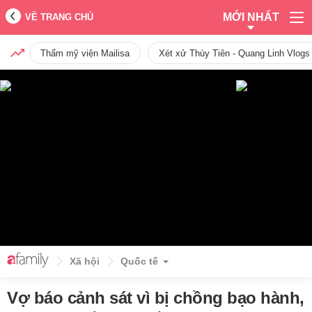
MỚI NHẤT
VỀ TRANG CHỦ
Thẩm mỹ viện Mailisa
Xét xử Thùy Tiên - Quang Linh Vlogs
Xã hội
Quốc tế
Vợ báo cảnh sát vì bị chồng bạo hành,