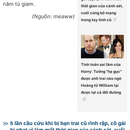
năm tù giam.
thời gian của cảnh sát,
cuối cùng bỏ mạng
(Nguồn: meaww)
trong tay tình cũ
Tính toán sai lầm của
Harry: Tưởng "hạ gục"
được anh trai nào ngờ
Hoàng tử William lại
được lợi cả đôi đường
5 lần cầu cứu khi bị bạn trai cũ rình rập, cô gái
bị phạt vì làm mất thời gian của cảnh sát, cuối