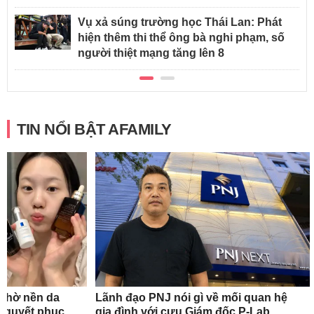
Vụ xả súng trường học Thái Lan: Phát
hiện thêm thi thể ông bà nghi phạm, số
người thiệt mạng tăng lên 8
TIN NỔI BẬT AFAMILY
 nhờ nền da
Lãnh đạo PNJ nói gì về mối quan hệ
bí quyết phục
gia đình với cựu Giám đốc P-Lab