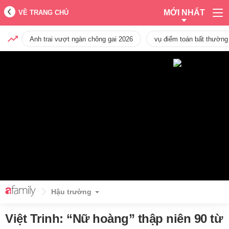
MỚI NHẤT
VỀ TRANG CHỦ
Anh trai vượt ngàn chông gai 2026
vụ điểm toán bất thường
Hậu trường
Việt Trinh: “Nữ hoàng” thập niên 90 từ