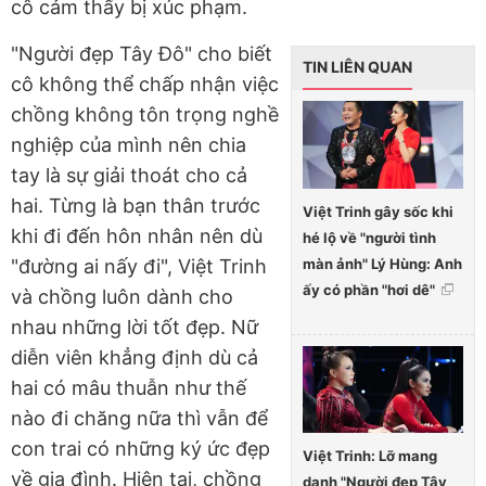
cô cảm thấy bị xúc phạm.
"Người đẹp Tây Đô" cho biết
TIN LIÊN QUAN
cô không thể chấp nhận việc
chồng không tôn trọng nghề
nghiệp của mình nên chia
tay là sự giải thoát cho cả
hai. Từng là bạn thân trước
Việt Trinh gây sốc khi
khi đi đến hôn nhân nên dù
hé lộ về "người tình
màn ảnh" Lý Hùng: Anh
"đường ai nấy đi", Việt Trinh
ấy có phần "hơi dê"
và chồng luôn dành cho
nhau những lời tốt đẹp. Nữ
diễn viên khẳng định dù cả
hai có mâu thuẫn như thế
nào đi chăng nữa thì vẫn để
con trai có những ký ức đẹp
Việt Trinh: Lỡ mang
về gia đình. Hiện tại, chồng
danh "Người đẹp Tây