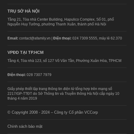
TRỤ SỞ HÀ NỘI
Tầng 21, Tòa nhà Center Building, Hapulico Complex, Số 01, phố
Nguyễn Huy Tưởng, phường Thanh Xuân, thành phố Hà Nội
Email:
contact@afamily.vn |
Điện thoại:
024 7309 5555, máy lẻ 62.370
VPĐD TẠI TP.HCM
Tầng 4, Tòa nhà 123, số 127 Võ Văn Tần, Phường Xuân Hòa, TPHCM
Điện thoại:
028 7307 7979
Giấy phép thiết lập trang thông tin điện tử tổng hợp trên mạng số
2217/GP-TTĐT do Sở Thông tin và Truyền thông Hà Nội cấp ngày 10
tháng 4 năm 2019
© Copyright 2008 - 2024 – Công ty Cổ phần VCCorp
Chính sách bảo mật