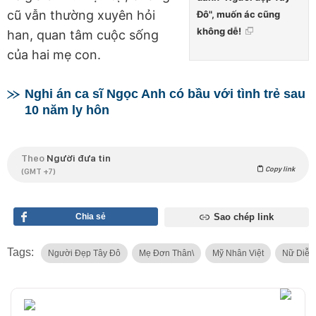
cũ vẫn thường xuyên hỏi
Đô", muốn ác cũng
không dễ!
han, quan tâm cuộc sống
của hai mẹ con.
Nghi án ca sĩ Ngọc Anh có bầu với tình trẻ sau
10 năm ly hôn
Theo
Người đưa tin
Copy link
(GMT +7)
Chia sẻ
Sao chép link
Tags:
Người Đẹp Tây Đô
Mẹ Đơn Thân\
Mỹ Nhân Việt
Nữ Diễn