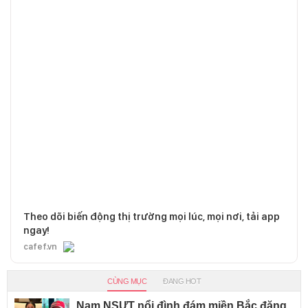
Theo dõi biến động thị trường mọi lúc, mọi nơi, tải app
ngay!
cafef.vn
CÙNG MỤC
ĐANG HOT
Nam NSƯT nổi đình đám miền Bắc đăng