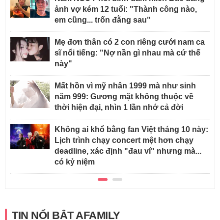
ảnh vợ kém 12 tuổi: "Thành công nào,
em cũng... trốn đằng sau"
Mẹ đơn thân có 2 con riêng cưới nam ca
sĩ nổi tiếng: "Nợ nần gì nhau mà cứ thế
này"
Mất hồn vì mỹ nhân 1999 mà như sinh
năm 999: Gương mặt không thuộc về
thời hiện đại, nhìn 1 lần nhớ cả đời
Không ai khổ bằng fan Việt tháng 10 này:
Lịch trình chạy concert mệt hơn chạy
deadline, xác định "đau ví" nhưng mà...
có kỷ niệm
TIN NỔI BẬT AFAMILY