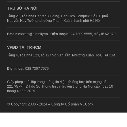
TRỤ SỞ HÀ NỘI
Tầng 21, Tòa nhà Center Building, Hapulico Complex, Số 01, phố
Nguyễn Huy Tưởng, phường Thanh Xuân, thành phố Hà Nội
Email:
contact@afamily.vn |
Điện thoại:
024 7309 5555, máy lẻ 62.370
VPĐD TẠI TP.HCM
Tầng 4, Tòa nhà 123, số 127 Võ Văn Tần, Phường Xuân Hòa, TPHCM
Điện thoại:
028 7307 7979
Giấy phép thiết lập trang thông tin điện tử tổng hợp trên mạng số
2217/GP-TTĐT do Sở Thông tin và Truyền thông Hà Nội cấp ngày 10
tháng 4 năm 2019
© Copyright 2008 - 2024 – Công ty Cổ phần VCCorp
Chính sách bảo mật