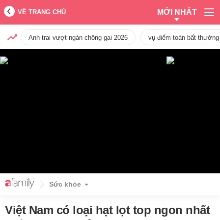
MỚI NHẤT
VỀ TRANG CHỦ
Anh trai vượt ngàn chông gai 2026
vụ điểm toán bất thường
Sức khỏe
Việt Nam có loại hạt lọt top ngon nhất