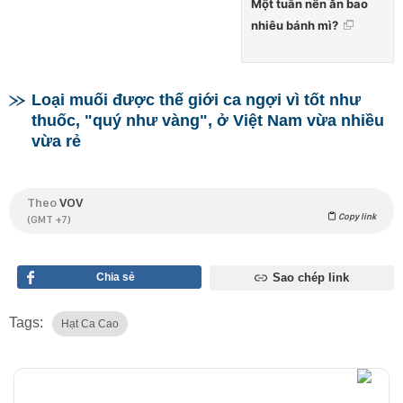
Một tuần nên ăn bao
nhiêu bánh mì?
Loại muối được thế giới ca ngợi vì tốt như
thuốc, "quý như vàng", ở Việt Nam vừa nhiều
vừa rẻ
Theo
VOV
Copy link
(GMT +7)
Chia sẻ
Sao chép link
Tags:
Hạt Ca Cao