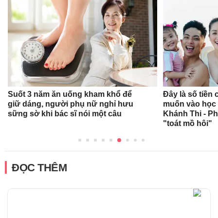
Suốt 3 năm ăn uống kham khổ để
Đây là số tiền
giữ dáng, người phụ nữ nghỉ hưu
muốn vào học 
sững sờ khi bác sĩ nói một câu
Khánh Thi - P
"toát mồ hôi"
ĐỌC THÊM