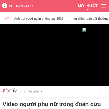
MỚI NHẤT
VỀ TRANG CHỦ
Anh trai vượt ngàn chông gai 2026
vụ điểm toán bất thường
Lifestyle
Video người phụ nữ trong đoàn cứu