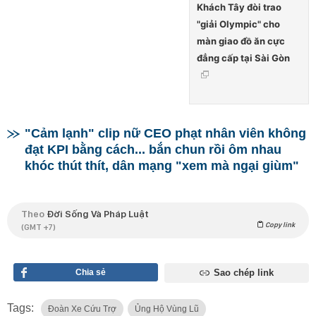
Khách Tây đòi trao
"giải Olympic" cho
màn giao đồ ăn cực
đẳng cấp tại Sài Gòn
"Cảm lạnh" clip nữ CEO phạt nhân viên không
đạt KPI bằng cách... bắn chun rồi ôm nhau
khóc thút thít, dân mạng "xem mà ngại giùm"
Theo
Đời Sống Và Pháp Luật
Copy link
(GMT +7)
Chia sẻ
Sao chép link
Tags:
Đoàn Xe Cứu Trợ
Ủng Hộ Vùng Lũ