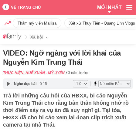
MỚI NHẤT
VỀ TRANG CHỦ
Thẩm mỹ viện Mailisa
Xét xử Thùy Tiên - Quang Linh Vlogs
Xã hội
VIDEO: Ngỡ ngàng với lời khai của
Nguyễn Kim Trung Thái
THỰC HIỆN: HUẾ XUÂN - MỸ UYÊN
3 năm trước
Nghe đọc bài
0:15
Trả lời những câu hỏi của HĐXX, bị cáo Nguyễn
Kim Trung Thái cho rằng bản thân không nhớ rõ
thời điểm xảy ra vụ án đã suy nghĩ gì. Tại tòa,
HĐXX đã cho bị cáo xem lại đoạn clip trích xuất
camera tại nhà Thái.