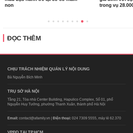
non
trong vụ 28.00
ĐỌC THÊM
CHỊU TRÁCH NHIỆM QUẢN LÝ NỘI DUNG
Bà Nguyễn Bích Minh
TRỤ SỞ HÀ NỘI
Tầng 21, Tòa nhà Center Building, Hapulico Complex, Số 01, phố
Nguyễn Huy Tưởng, phường Thanh Xuân, thành phố Hà Nội
Email:
contact@afamily.vn |
Điện thoại:
024 7309 5555, máy lẻ 62.370
VPĐD TẠI TP.HCM