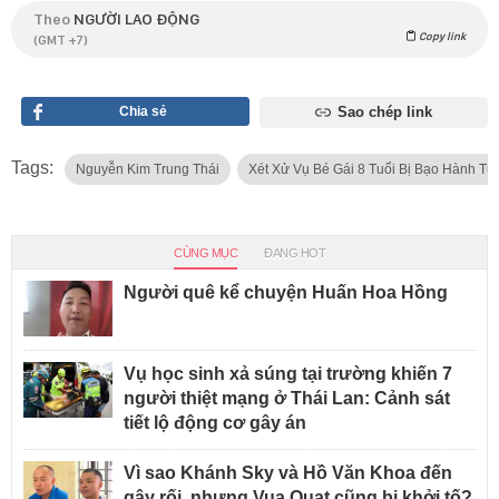
Theo
NGƯỜI LAO ĐỘNG
Copy link
(GMT +7)
Chia sẻ
Sao chép link
Tags:
Nguyễn Kim Trung Thái
Xét Xử Vụ Bé Gái 8 Tuổi Bị Bạo Hành Tử
CÙNG MỤC
ĐANG HOT
Người quê kể chuyện Huấn Hoa Hồng
Vụ học sinh xả súng tại trường khiến 7
người thiệt mạng ở Thái Lan: Cảnh sát
tiết lộ động cơ gây án
Vì sao Khánh Sky và Hồ Văn Khoa đến
gây rối, nhưng Vua Quạt cũng bị khởi tố?