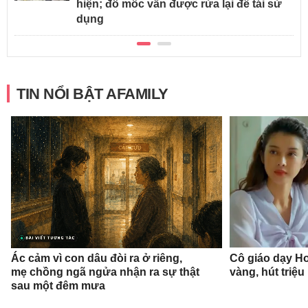
hiện; đồ mốc vẫn được rửa lại để tái sử
dụng
TIN NỔI BẬT AFAMILY
Ác cảm vì con dâu đòi ra ở riêng,
Cô giáo dạy Ho
mẹ chồng ngã ngửa nhận ra sự thật
vàng, hút triệu
sau một đêm mưa