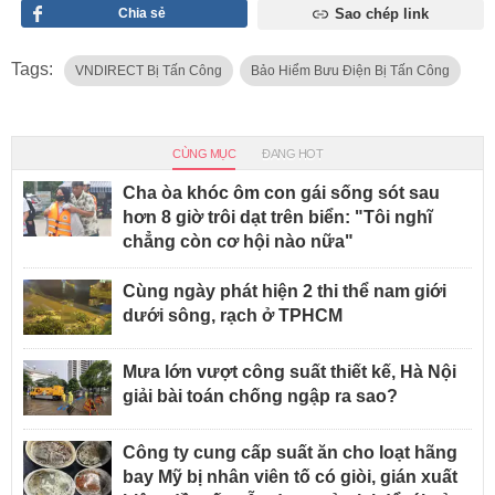
Chia sẻ
Sao chép link
Tags:
VNDIRECT Bị Tấn Công
Bảo Hiểm Bưu Điện Bị Tấn Công
CÙNG MỤC
ĐANG HOT
Cha òa khóc ôm con gái sống sót sau
hơn 8 giờ trôi dạt trên biển: "Tôi nghĩ
chẳng còn cơ hội nào nữa"
Cùng ngày phát hiện 2 thi thể nam giới
dưới sông, rạch ở TPHCM
Mưa lớn vượt công suất thiết kế, Hà Nội
giải bài toán chống ngập ra sao?
Công ty cung cấp suất ăn cho loạt hãng
bay Mỹ bị nhân viên tố có giòi, gián xuất