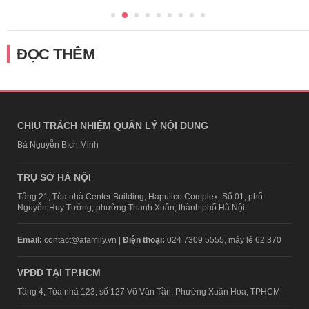
ĐỌC THÊM
CHỊU TRÁCH NHIỆM QUẢN LÝ NỘI DUNG
Bà Nguyễn Bích Minh
TRỤ SỞ HÀ NỘI
Tầng 21, Tòa nhà Center Building, Hapulico Complex, Số 01, phố
Nguyễn Huy Tưởng, phường Thanh Xuân, thành phố Hà Nội
Email:
contact@afamily.vn |
Điện thoại:
024 7309 5555, máy lẻ 62.370
VPĐD TẠI TP.HCM
Tầng 4, Tòa nhà 123, số 127 Võ Văn Tần, Phường Xuân Hòa, TPHCM