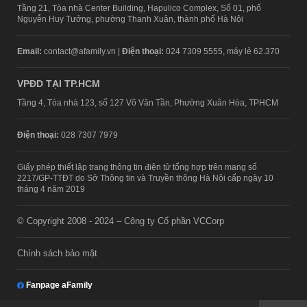
Tầng 21, Tòa nhà Center Building, Hapulico Complex, Số 01, phố
Nguyễn Huy Tưởng, phường Thanh Xuân, thành phố Hà Nội
Email:
contact@afamily.vn |
Điện thoại:
024 7309 5555, máy lẻ 62.370
VPĐD TẠI TP.HCM
Tầng 4, Tòa nhà 123, số 127 Võ Văn Tần, Phường Xuân Hòa, TPHCM
Điện thoại:
028 7307 7979
Giấy phép thiết lập trang thông tin điện tử tổng hợp trên mạng số
2217/GP-TTĐT do Sở Thông tin và Truyền thông Hà Nội cấp ngày 10
tháng 4 năm 2019
© Copyright 2008 - 2024 – Công ty Cổ phần VCCorp
Chính sách bảo mật
Fanpage aFamily