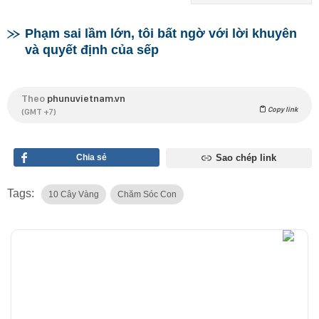
Phạm sai lầm lớn, tôi bất ngờ với lời khuyên
và quyết định của sếp
Theo
phunuvietnam.vn
Copy link
(GMT +7)
Chia sẻ
Sao chép link
Tags:
10 Cây Vàng
Chăm Sóc Con