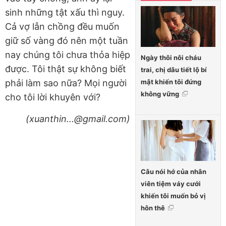
sinh những tật xấu thì nguy.
Cả vợ lẫn chồng đều muốn
giữ số vàng đó nên một tuần
nay chúng tôi chưa thỏa hiệp
Ngày thôi nôi cháu
được. Tôi thật sự không biết
trai, chị dâu tiết lộ bí
mật khiến tôi đứng
phải làm sao nữa? Mọi người
không vững
cho tôi lời khuyên với?
(xuanthin...@gmail.com)
Câu nói hớ của nhân
viên tiệm váy cưới
khiến tôi muốn bỏ vị
hôn thê