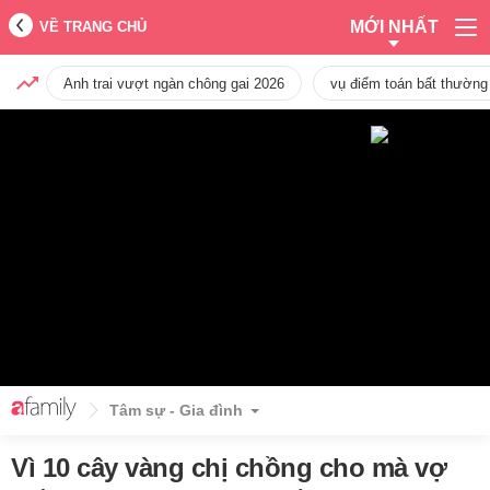
MỚI NHẤT
VỀ TRANG CHỦ
Anh trai vượt ngàn chông gai 2026
vụ điểm toán bất thường
Tâm sự - Gia đình
Vì 10 cây vàng chị chồng cho mà vợ