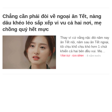
Chẳng cần phải đòi về ngoại ăn Tết, nàng
dâu khéo léo sắp xếp vi vu cả hai nơi, mẹ
chồng quý hết mực
Thay vì cứ nằng nặc đòi năm nay
ăn Tết nội, năm sau ăn Tết ngoại,
tôi chịu khổ chịu khó hơn 1 chút
khiến cả hai bên đều vui. Mẹ…
TÂM SỰ - GIA ĐÌNH
-
8 năm trước