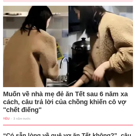
Muốn về nhà mẹ đẻ ăn Tết sau 6 năm xa
cách, câu trả lời của chồng khiến cô vợ
"chết điếng"
YÊU
-
3 năm trước
“Có sẵn lòng về quê vợ ăn Tết không?”, câu