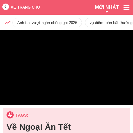
MỚI NHẤT
VỀ TRANG CHỦ
Anh trai vượt ngàn chông gai 2026
vụ điểm toán bất thường
TAGS:
Về Ngoại Ăn Tết