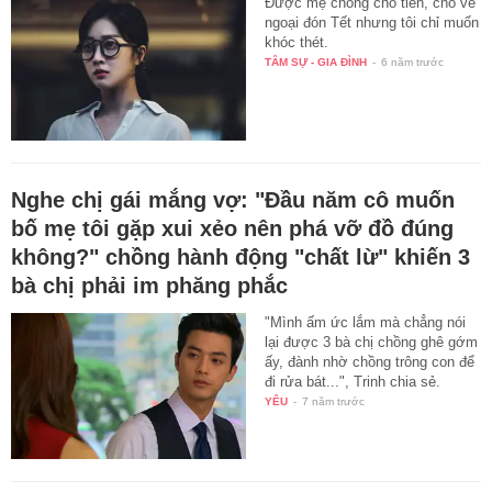
Được mẹ chồng cho tiền, cho về
ngoại đón Tết nhưng tôi chỉ muốn
khóc thét.
TÂM SỰ - GIA ĐÌNH
-
6 năm trước
Nghe chị gái mắng vợ: "Đầu năm cô muốn
bố mẹ tôi gặp xui xẻo nên phá vỡ đồ đúng
không?" chồng hành động "chất lừ" khiến 3
bà chị phải im phăng phắc
"Mình ấm ức lắm mà chẳng nói
lại được 3 bà chị chồng ghê gớm
ấy, đành nhờ chồng trông con để
đi rửa bát...", Trinh chia sẻ.
YÊU
-
7 năm trước