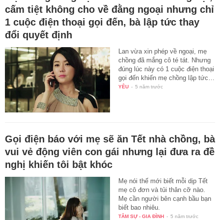
cấm tiệt không cho về đằng ngoại nhưng chỉ
1 cuộc điện thoại gọi đến, bà lập tức thay
đổi quyết định
Lan vừa xin phép về ngoại, mẹ
chồng đã mắng cô té tát. Nhưng
đúng lúc này có 1 cuộc điện thoại
gọi đến khiến mẹ chồng lập tức…
YÊU
-
5 năm trước
Gọi điện báo với mẹ sẽ ăn Tết nhà chồng, bà
vui vẻ động viên con gái nhưng lại đưa ra đề
nghị khiến tôi bật khóc
Mẹ nói thế mới biết mỗi dịp Tết
mẹ cô đơn và tủi thân cỡ nào.
Mẹ cần người bên cạnh bầu bạn
biết bao nhiêu.
TÂM SỰ - GIA ĐÌNH
-
5 năm trước