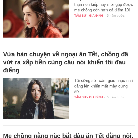
thận nên kiếp này mới gặp được
mẹ chồng còn hơn cả điểm 10!
TÂM SỰ - GIA ĐÌNH
-
5 năm trước
Vừa bàn chuyện về ngoại ăn Tết, chồng đã
vứt ra xấp tiền cùng câu nói khiến tôi đau
điếng
Tôi sững sờ, cảm giác nhục nhã
dâng lên khiến mặt mày cứng
đờ.
TÂM SỰ - GIA ĐÌNH
-
5 năm trước
Mẹ chồng nằng nặc bắt dâu ăn Tết đằng nội,