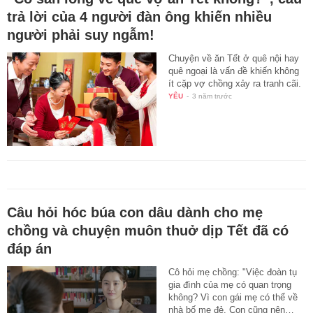
trả lời của 4 người đàn ông khiến nhiều
người phải suy ngẫm!
Chuyện về ăn Tết ở quê nội hay
quê ngoại là vấn đề khiến không
ít cặp vợ chồng xảy ra tranh cãi.
YÊU
-
3 năm trước
Câu hỏi hóc búa con dâu dành cho mẹ
chồng và chuyện muôn thuở dịp Tết đã có
đáp án
Cô hỏi mẹ chồng: "Việc đoàn tụ
gia đình của mẹ có quan trọng
không? Vì con gái mẹ có thể về
nhà bố mẹ đẻ. Con cũng nên…