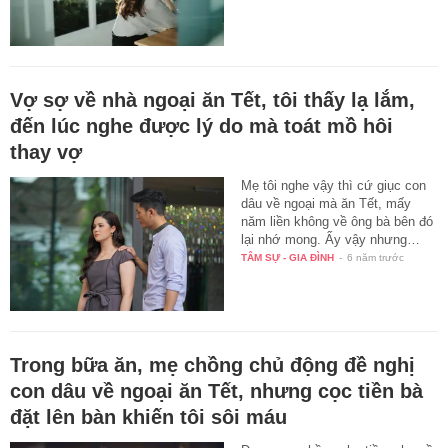
Vợ sợ về nhà ngoại ăn Tết, tôi thấy lạ lắm,
đến lúc nghe được lý do mà toát mồ hôi
thay vợ
Mẹ tôi nghe vậy thì cứ giục con
dâu về ngoại mà ăn Tết, mấy
năm liền không về ông bà bên đó
lại nhớ mong. Ấy vậy nhưng…
TÂM SỰ - GIA ĐÌNH
-
6 năm trước
Trong bữa ăn, mẹ chồng chủ động đề nghị
con dâu về ngoại ăn Tết, nhưng cọc tiền bà
đặt lên bàn khiến tôi sôi máu