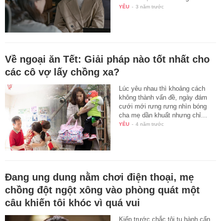
YÊU
-
3 năm trước
Về ngoại ăn Tết: Giải pháp nào tốt nhất cho
các cô vợ lấy chồng xa?
Lúc yêu nhau thì khoảng cách
không thành vấn đề, ngày đám
cưới mới rưng rưng nhìn bóng
cha mẹ dần khuất nhưng chỉ…
YÊU
-
4 năm trước
Đang ung dung nằm chơi điện thoại, mẹ
chồng đột ngột xông vào phòng quát một
câu khiến tôi khóc vì quá vui
Kiếp trước chắc tôi tu hành cẩn