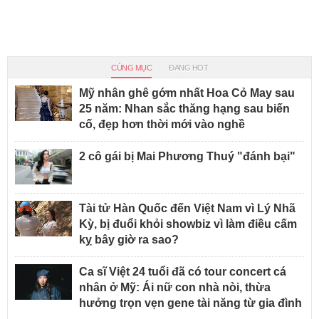
CÙNG MỤC
ĐANG HOT
Mỹ nhân ghê gớm nhất Hoa Cỏ May sau
25 năm: Nhan sắc thăng hạng sau biến
cố, đẹp hơn thời mới vào nghề
2 cô gái bị Mai Phương Thuý "đánh bại"
Tài tử Hàn Quốc đến Việt Nam vì Lý Nhã
Kỳ, bị đuổi khỏi showbiz vì làm điều cấm
kỵ bây giờ ra sao?
Ca sĩ Việt 24 tuổi đã có tour concert cá
nhân ở Mỹ: Ái nữ con nhà nòi, thừa
hưởng trọn vẹn gene tài năng từ gia đình