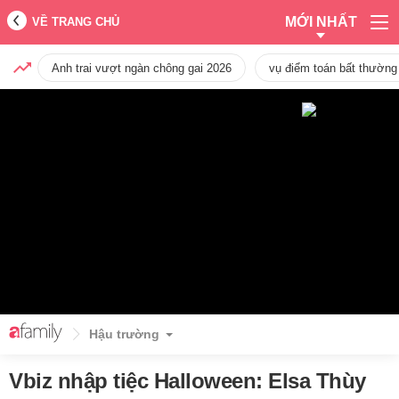
MỚI NHẤT
VỀ TRANG CHỦ
Anh trai vượt ngàn chông gai 2026
vụ điểm toán bất thường
Hậu trường
Vbiz nhập tiệc Halloween: Elsa Thùy