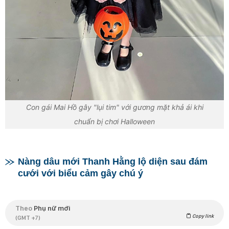
Con gái Mai Hồ gây "lụi tim" với gương mặt khả ái khi
chuẩn bị chơi Halloween
Nàng dâu mới Thanh Hằng lộ diện sau đám
cưới với biểu cảm gây chú ý
Theo
Phụ nữ mới
Copy link
(GMT +7)