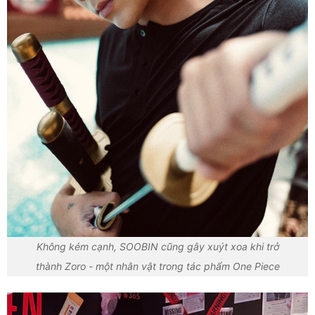
Không kém cạnh, SOOBIN cũng gây xuýt xoa khi trở
thành Zoro - một nhân vật trong tác phẩm One Piece