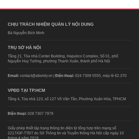
CHỊU TRÁCH NHIỆM QUẢN LÝ NỘI DUNG
Bà Nguyễn Bích Minh
TRỤ SỞ HÀ NỘI
Tầng 21, Tòa nhà Center Building, Hapulico Complex, Số 01, phố
Nguyễn Huy Tưởng, phường Thanh Xuân, thành phố Hà Nội
Email:
contact@afamily.vn |
Điện thoại:
024 7309 5555, máy lẻ 62.370
VPĐD TẠI TP.HCM
Tầng 4, Tòa nhà 123, số 127 Võ Văn Tần, Phường Xuân Hòa, TPHCM
Điện thoại:
028 7307 7979
Giấy phép thiết lập trang thông tin điện tử tổng hợp trên mạng số
2217/GP-TTĐT do Sở Thông tin và Truyền thông Hà Nội cấp ngày 10
tháng 4 năm 2019