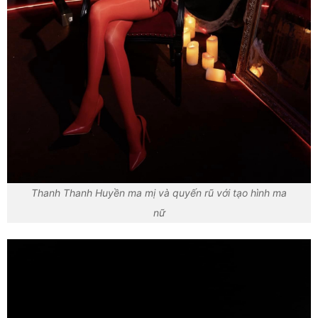
Thanh Thanh Huyền ma mị và quyến rũ với tạo hình ma
nữ