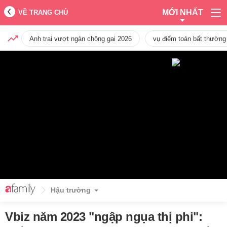
MỚI NHẤT
VỀ TRANG CHỦ
Anh trai vượt ngàn chông gai 2026
vụ điểm toán bất thường
Hậu trường
Vbiz năm 2023 "ngập ngụa thị phi":