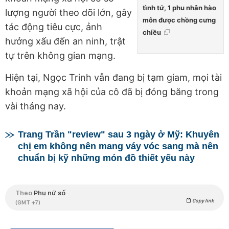
tình tứ, 1 phu nhân hào
lượng người theo dõi lớn, gây
môn được chồng cưng
tác động tiêu cực, ảnh
chiều
hưởng xấu đến an ninh, trật
tự trên không gian mạng.
Hiện tại, Ngọc Trinh vẫn đang bị tạm giam, mọi tài
khoản mạng xã hội của cô đã bị đóng băng trong
vài tháng nay.
Trang Trần "review" sau 3 ngày ở Mỹ: Khuyên
chị em không nên mang váy vóc sang mà nên
chuẩn bị kỹ những món đồ thiết yếu này
Theo
Phụ nữ số
Copy link
(GMT +7)