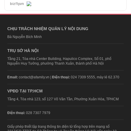
bizfly.vn
CHỊU TRÁCH NHIỆM QUẢN LÝ NỘI DUNG
Bà Nguyễn Bích Minh
TRỤ SỞ HÀ NỘI
Tầng 21, Tòa nhà Center Building, Hapulico Complex, Số 01, phố
Nguyễn Huy Tưởng, phường Thanh Xuân, thành phố Hà Nội
Email:
contact@afamily.vn |
Điện thoại:
024 7309 5555, máy lẻ 62.370
VPĐD TẠI TP.HCM
Tầng 4, Tòa nhà 123, số 127 Võ Văn Tần, Phường Xuân Hòa, TPHCM
Điện thoại:
028 7307 7979
Giấy phép thiết lập trang thông tin điện tử tổng hợp trên mạng số