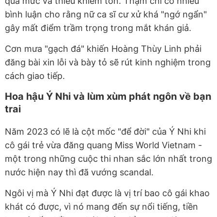
quá mức và thiếu khiêm tốn. Thậm chí có nhiều
bình luận cho rằng nữ ca sĩ cư xử khá "ngớ ngẩn"
gây mất điểm trầm trọng trong mắt khán giả.
Cơn mưa "gạch đá" khiến Hoàng Thùy Linh phải
đăng bài xin lỗi và bày tỏ sẽ rút kinh nghiệm trong
cách giao tiếp.
Hoa hậu Ý Nhi và lùm xùm phát ngôn về bạn
trai
Năm 2023 có lẽ là cột mốc "để đời" của Ý Nhi khi
cô gái trẻ vừa đăng quang Miss World Vietnam -
một trong những cuộc thi nhan sắc lớn nhất trong
nước hiện nay thì đã vướng scandal.
Ngôi vị mà Ý Nhi đạt được là vị trí bao cô gái khao
khát có được, vì nó mang đến sự nổi tiếng, tiền