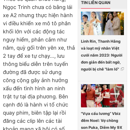
TIN LIÊN QUAN
Ngọc Trinh chưa có bằng lái
xe A2 nhưng thực hiện hành
vi điều khiển xe mô tô phân
khối lớn với các động tác
nguy hiểm, phản cảm như
Linh Rin, Thanh Hằng
nằm, quỳ gối trên yên xe, thả
và loạt mỹ nhân Việt
cưới năm 2023: Người
2 tay để xe tự chạy…, lưu
đơn giản đến bất ngờ,
thông biểu diễn trên tuyến
người bị chê "làm lố"
đường đã được sử dụng
công cộng gây ảnh hưởng
xấu đến tình hình an ninh
trật tự tại địa phương. Bên
cạnh đó là hành vi tổ chức
quay phim, biên tập lại rồi
"Vựa cẩu lương” Vbiz
đăng các clip lên các tài
đêm Noel: Vợ chồng
son Puka, Diễm My 9X
khoản mạng xã hội có số