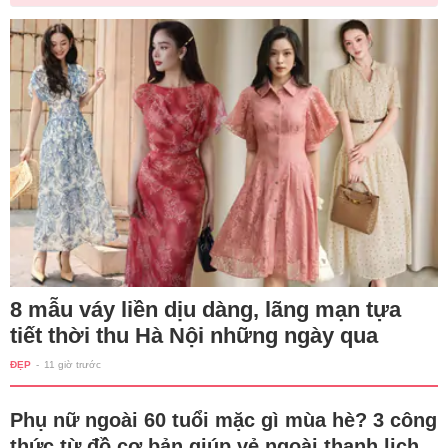
8 mẫu váy liền dịu dàng, lãng mạn tựa
tiết thời thu Hà Nội những ngày qua
ĐẸP
-
11 giờ trước
Phụ nữ ngoài 60 tuổi mặc gì mùa hè? 3 công
thức từ đồ cơ bản giúp vẻ ngoài thanh lịch,