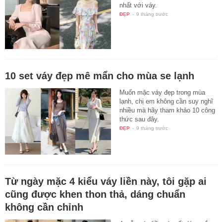
nhất với váy.
ĐẸP
-
9 tháng trước
10 set váy đẹp mê mẩn cho mùa se lạnh
Muốn mặc váy đẹp trong mùa
lạnh, chị em không cần suy nghĩ
nhiều mà hãy tham khảo 10 công
thức sau đây.
ĐẸP
-
9 tháng trước
Từ ngày mặc 4 kiểu váy liền này, tôi gặp ai
cũng được khen thon thả, dáng chuẩn
không cần chỉnh