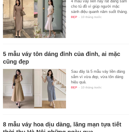
4 mẫu váy liền này rất đáng sắm
cho tủ đồ vì giúp người mặc
sành điệu quanh năm suốt tháng.
ĐẸP
-
10 tháng trước
5 mẫu váy tôn dáng đỉnh của đỉnh, ai mặc
cũng đẹp
Sau đây là 5 mẫu váy liền đáng
sắm vì vừa đẹp, vừa tôn dáng
hiệu quả.
ĐẸP
-
10 tháng trước
8 mẫu váy hoa dịu dàng, lãng mạn tựa tiết
thời thu Hà Nội những ngày qua