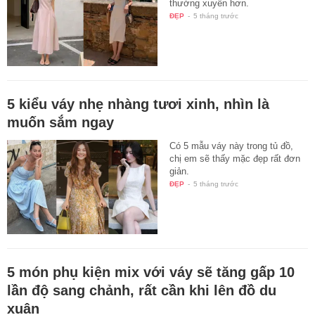
thường xuyên hơn.
ĐẸP
-
5 tháng trước
5 kiểu váy nhẹ nhàng tươi xinh, nhìn là
muốn sắm ngay
Có 5 mẫu váy này trong tủ đồ,
chị em sẽ thấy mặc đẹp rất đơn
giản.
ĐẸP
-
5 tháng trước
5 món phụ kiện mix với váy sẽ tăng gấp 10
lần độ sang chảnh, rất cần khi lên đồ du
xuân