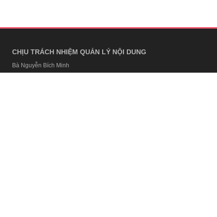
CHỊU TRÁCH NHIỆM QUẢN LÝ NỘI DUNG
Bà Nguyễn Bích Minh
TRỤ SỞ HÀ NỘI
Tầng 21, Tòa nhà Center Building, Hapulico Complex, Số 01, phố
Nguyễn Huy Tưởng, phường Thanh Xuân, thành phố Hà Nội
Email:
contact@afamily.vn |
Điện thoại:
024 7309 5555, máy lẻ 62.370
VPĐD TẠI TP.HCM
Tầng 4, Tòa nhà 123, số 127 Võ Văn Tần, Phường Xuân Hòa, TPHCM
Điện thoại:
028 7307 7979
Giấy phép thiết lập trang thông tin điện tử tổng hợp trên mạng số