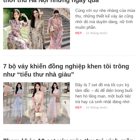
Cùng với sự nhẹ nhàng của mùa
thu, những thiết kế váy áo cũng
nhờ đó mà duyên dáng, nữ tính
muôn phần.
ĐẸP
-
11 tháng trước
7 bộ váy khiến đồng nghiệp khen tôi trông
như “tiểu thư nhà giàu”
Đây là 7 set đồ mà tôi cực kỳ
tâm đắc – đủ để diện trong buổi
hẹn hò lãng mạn, một buổi tiệc
trà hay cả sinh nhật đáng nhớ.
ĐẸP
-
11 tháng trước