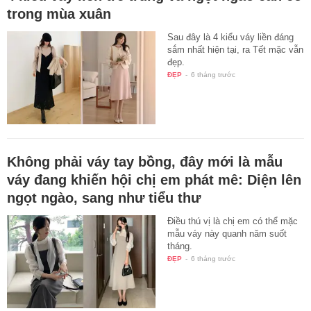
trong mùa xuân
Sau đây là 4 kiểu váy liền đáng
sắm nhất hiện tại, ra Tết mặc vẫn
đẹp.
ĐẸP
-
6 tháng trước
Không phải váy tay bồng, đây mới là mẫu
váy đang khiến hội chị em phát mê: Diện lên
ngọt ngào, sang như tiểu thư
Điều thú vị là chị em có thể mặc
mẫu váy này quanh năm suốt
tháng.
ĐẸP
-
6 tháng trước