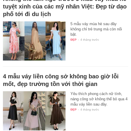
tuyệt xinh của các mỹ nhân Việt: Đẹp từ dạo
phố tới đi du lịch
5 mẫu váy mùa hè sau đây
không chỉ trẻ trung mà còn nổi
bật.
ĐẸP
-
4 tháng trước
4 mẫu váy liền công sở không bao giờ lỗi
mốt, đẹp trường tồn với thời gian
Yêu thích phong cách nữ tính,
nàng công sở không thể bỏ qua 4
mẫu váy liền sau đây.
ĐẸP
-
4 tháng trước