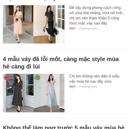
Để xây dựng phong cách công
sở vừa nhẹ nhàng, vừa nữ tính,
chị em nên tham khảo 5 công
thức mặc váy sau đây.
ĐẸP
-
4 tháng trước
4 mẫu váy đã lỗi mốt, càng mặc style mùa
hè càng đi lùi
Chị em không nên diện 4 mẫu
váy mùa hè sau đây nữa.
ĐẸP
-
4 tháng trước
Không thể làm ngơ trước 5 mẫu váy mùa hè