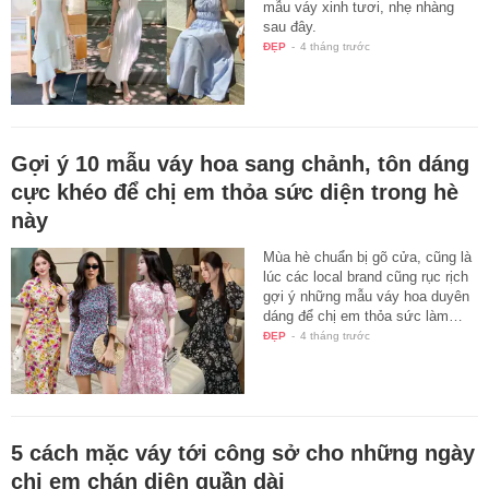
mẫu váy xinh tươi, nhẹ nhàng
sau đây.
ĐẸP
-
4 tháng trước
Gợi ý 10 mẫu váy hoa sang chảnh, tôn dáng
cực khéo để chị em thỏa sức diện trong hè
này
Mùa hè chuẩn bị gõ cửa, cũng là
lúc các local brand cũng rục rịch
gợi ý những mẫu váy hoa duyên
dáng để chị em thỏa sức làm…
ĐẸP
-
4 tháng trước
5 cách mặc váy tới công sở cho những ngày
chị em chán diện quần dài