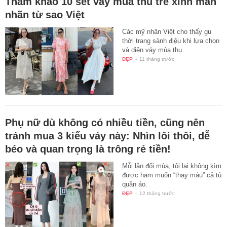
Tham khảo 10 set váy mùa thu trẻ xinh mãn
nhãn từ sao Việt
Các mỹ nhân Việt cho thấy gu
thời trang sành điệu khi lựa chọn
và diện váy mùa thu.
ĐẸP
-
11 tháng trước
Phụ nữ dù không có nhiều tiền, cũng nên
tránh mua 3 kiểu váy này: Nhìn lôi thôi, dễ
béo và quan trọng là trông rẻ tiền!
Mỗi lần đổi mùa, tôi lại không kìm
được ham muốn “thay máu” cả tủ
quần áo.
ĐẸP
-
12 tháng trước