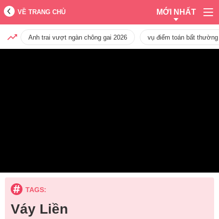
MỚI NHẤT
VỀ TRANG CHỦ
Anh trai vượt ngàn chông gai 2026
vụ điểm toán bất thường
TAGS:
Váy Liền