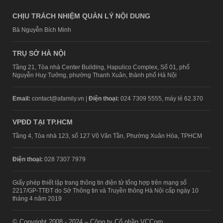
CHỊU TRÁCH NHIỆM QUẢN LÝ NỘI DUNG
Bà Nguyễn Bích Minh
TRỤ SỞ HÀ NỘI
Tầng 21, Tòa nhà Center Building, Hapulico Complex, Số 01, phố
Nguyễn Huy Tưởng, phường Thanh Xuân, thành phố Hà Nội
Email:
contact@afamily.vn |
Điện thoại:
024 7309 5555, máy lẻ 62.370
VPĐD TẠI TP.HCM
Tầng 4, Tòa nhà 123, số 127 Võ Văn Tần, Phường Xuân Hòa, TPHCM
Điện thoại:
028 7307 7979
Giấy phép thiết lập trang thông tin điện tử tổng hợp trên mạng số
2217/GP-TTĐT do Sở Thông tin và Truyền thông Hà Nội cấp ngày 10
tháng 4 năm 2019
© Copyright 2008 - 2024 – Công ty Cổ phần VCCorp