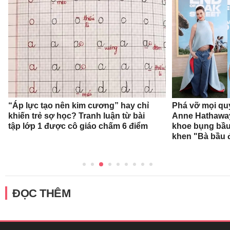
“Áp lực tạo nên kim cương” hay chỉ
Phá vỡ mọi qu
khiến trẻ sợ học? Tranh luận từ bài
Anne Hathaway
tập lớp 1 được cô giáo chấm 6 điểm
khoe bụng bầu,
khen "Bà bầu đ
ĐỌC THÊM