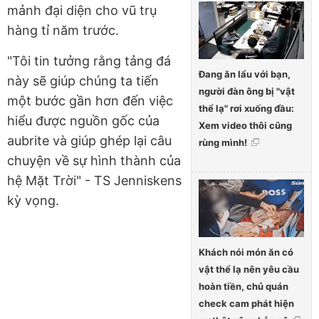
mảnh đại diện cho vũ trụ
hàng tỉ năm trước.
"Tôi tin tưởng rằng tảng đá
Đang ăn lẩu với bạn,
này sẽ giúp chúng ta tiến
người đàn ông bị "vật
một bước gần hơn đến việc
thể lạ" rơi xuống đầu:
hiểu được nguồn gốc của
Xem video thôi cũng
aubrite và giúp ghép lại câu
rùng mình!
chuyện về sự hình thành của
hệ Mặt Trời" - TS Jenniskens
kỳ vọng.
Khách nói món ăn có
vật thể lạ nên yêu cầu
hoàn tiền, chủ quán
check cam phát hiện