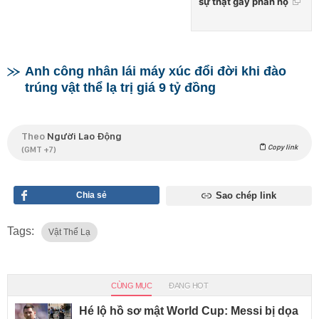
sự thật gây phẫn nộ
Anh công nhân lái máy xúc đổi đời khi đào
trúng vật thể lạ trị giá 9 tỷ đồng
Theo
Người Lao Động
Copy link
(GMT +7)
Chia sẻ
Sao chép link
Tags:
Vật Thể Lạ
CÙNG MỤC
ĐANG HOT
Hé lộ hồ sơ mật World Cup: Messi bị dọa