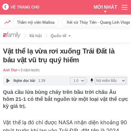
MỚI NHẤT
VỀ TRANG CHỦ
Thẩm mỹ viện Mailisa
Xét xử Thùy Tiên - Quang Linh Vlogs
Xã hội
Quốc tế
Vật thể lạ vừa rơi xuống Trái Đất là
báu vật vũ trụ quý hiếm
Anh Thư
3 năm trước
Nghe đọc bài
1:39
Quả cầu lửa bùng cháy trên bầu trời châu Âu
hôm 21-1 có thể bắt nguồn từ một loại vật thể cực
kỳ giá trị.
Vật thể lạ đó chỉ được NASA nhận diện khoảng 90
phút trước khi lao vào Trái Đất, đặt tên là 2024