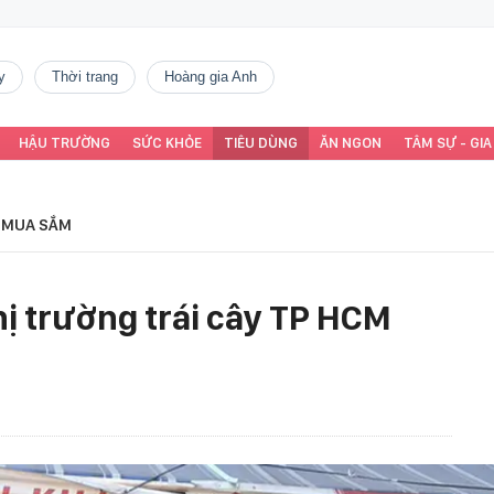
y
thời trang
Hoàng gia Anh
HẬU TRƯỜNG
SỨC KHỎE
TIÊU DÙNG
ĂN NGON
TÂM SỰ - GIA
MUA SẮM
hị trường trái cây TP HCM