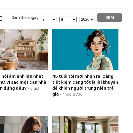
c
Xem theo ngày
XEM
 nỗi ám ảnh lớn nhất
45 tuổi tôi mới nhận ra: Càng
nữ, vì sao một căn nhà
tiết kiệm càng tốt là lời khuyên
ôn đứng đầu?
dễ khiến người trung niên trả
-
6 giờ
giá
-
4 giờ trước