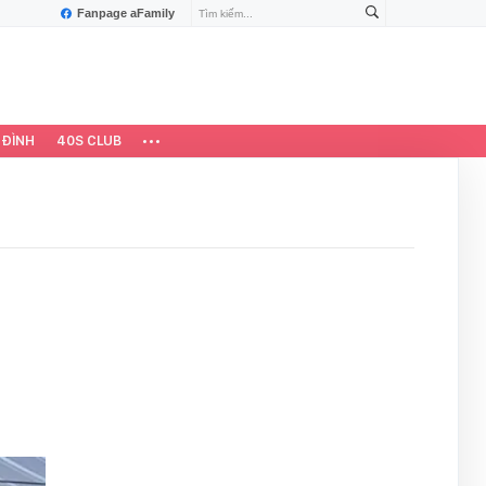
Fanpage aFamily
 ĐÌNH
40S CLUB