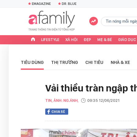
EMAGAZINE
DR. BLUE
tin nóng mỗi ngà
LIFESTYLE
XÃ HỘI
ĐẸP
MẸ & BÉ
GIÁO DỤC
TIÊU DÙNG
THỊ TRƯỜNG
CHI TIÊU
NHÀ & XE
Vải thiều tràn ngập t
TIN, ẢNH: NG.ÁNH,
09:35 12/06/2021
CHIA SẺ