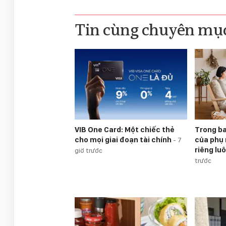
Tin cùng chuyên mụ
VIB One Card: Một chiếc thẻ
Trong ba
cho mọi giai đoạn tài chính
của phụ 
-
7
riêng lu
giờ trước
trước