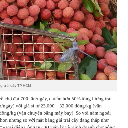
ng trái cây TP HCM
 về chợ đạt 700 tấn/ngày, chiếm hơn 50% tổng lượng trái
n/ngày) với giá sỉ từ 23.000 – 32.000 đồng/kg (vận
 đồng/kg (vận chuyển bằng máy bay). So với năm ngoái
 hơn nhưng so với mặt bằng giá trái cây đang thấp như
g" - Đại diện Công ty CP Quản lý và Kinh doanh chợ nông