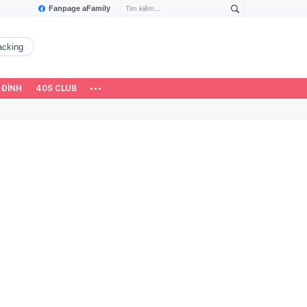
Fanpage aFamily
hacking
 ĐÌNH
40S CLUB