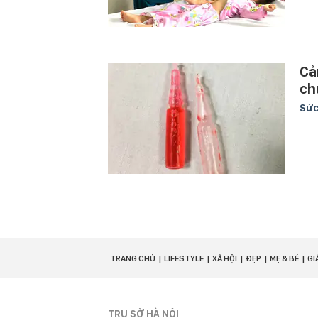
Cả
ch
Sức
TRANG CHỦ
LIFESTYLE
XÃ HỘI
ĐẸP
MẸ & BÉ
GI
TRỤ SỞ HÀ NỘI