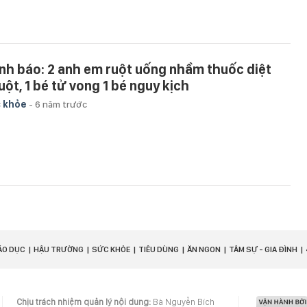
nh báo: 2 anh em ruột uống nhầm thuốc diệt
uột, 1 bé tử vong 1 bé nguy kịch
 khỏe
-
6 năm trước
ÁO DỤC
HẬU TRƯỜNG
SỨC KHỎE
TIÊU DÙNG
ĂN NGON
TÂM SỰ - GIA ĐÌNH
Chịu trách nhiệm quản lý nội dung:
Bà Nguyễn Bích