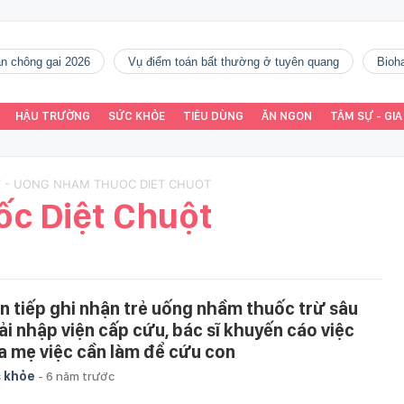
gàn chông gai 2026
vụ điểm toán bất thường ở tuyên quang
Bio
HẬU TRƯỜNG
SỨC KHỎE
TIÊU DÙNG
ĂN NGON
TÂM SỰ - GIA
T - UONG NHAM THUOC DIET CHUOT
c Diệt Chuột
ên tiếp ghi nhận trẻ uống nhầm thuốc trừ sâu
ải nhập viện cấp cứu, bác sĩ khuyến cáo việc
a mẹ việc cần làm để cứu con
 khỏe
-
6 năm trước