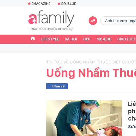
EMAGAZINE
DR. BLUE
Anh trai vượt n
LIFESTYLE
XÃ HỘI
ĐẸP
MẸ & BÉ
GIÁO DỤC
TIN TỨC VỀ UỐNG NHẦM THUỐC DIỆT CHUỘ
Uống Nhầm Thuố
Chia sẻ
Li
ph
ch
Sức