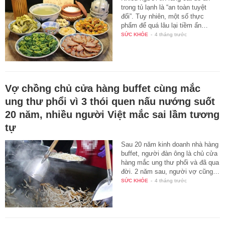
trong tủ lạnh là “an toàn tuyệt
đối”. Tuy nhiên, một số thực
phẩm để quá lâu lại tiềm ẩn…
SỨC KHỎE
-
4 tháng trước
Vợ chồng chủ cửa hàng buffet cùng mắc
ung thư phổi vì 3 thói quen nấu nướng suốt
20 năm, nhiều người Việt mắc sai lầm tương
tự
Sau 20 năm kinh doanh nhà hàng
buffet, người đàn ông là chủ cửa
hàng mắc ung thư phổi và đã qua
đời. 2 năm sau, người vợ cũng…
SỨC KHỎE
-
4 tháng trước