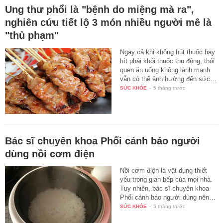
Ung thư phổi là "bệnh do miệng mà ra",
nghiên cứu tiết lộ 3 món nhiều người mê là
"thủ phạm"
Ngay cả khi không hút thuốc hay
hít phải khói thuốc thụ động, thói
quen ăn uống không lành mạnh
vẫn có thể ảnh hưởng đến sức…
SỨC KHỎE
-
5 tháng trước
Bác sĩ chuyên khoa Phổi cảnh báo người
dùng nồi cơm điện
Nồi cơm điện là vật dụng thiết
yếu trong gian bếp của mọi nhà.
Tuy nhiên, bác sĩ chuyên khoa
Phổi cảnh báo người dùng nên…
SỨC KHỎE
-
5 tháng trước