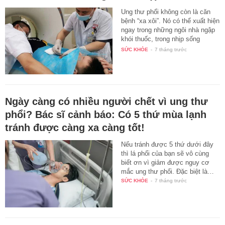
Ung thư phổi không còn là căn
bệnh “xa xôi”. Nó có thể xuất hiện
ngay trong những ngôi nhà ngập
khói thuốc, trong nhịp sống
căng…
SỨC KHỎE
-
7 tháng trước
Ngày càng có nhiều người chết vì ung thư
phổi? Bác sĩ cảnh báo: Có 5 thứ mùa lạnh
tránh được càng xa càng tốt!
Nếu tránh được 5 thứ dưới đây
thì lá phổi của bạn sẽ vô cùng
biết ơn vì giảm được nguy cơ
mắc ung thư phổi. Đặc biệt là…
SỨC KHỎE
-
7 tháng trước