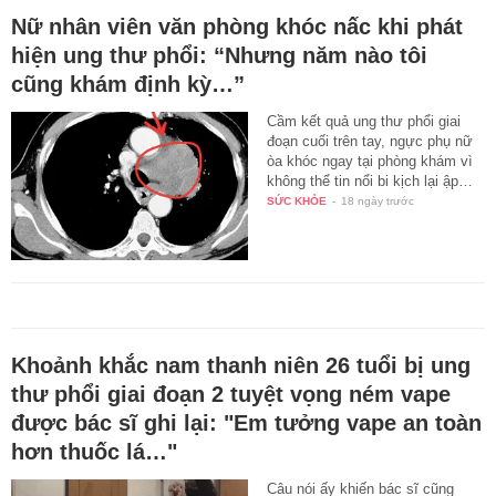
Nữ nhân viên văn phòng khóc nấc khi phát
hiện ung thư phổi: “Nhưng năm nào tôi
cũng khám định kỳ…”
Cầm kết quả ung thư phổi giai
đoạn cuối trên tay, ngực phụ nữ
òa khóc ngay tại phòng khám vì
không thể tin nổi bi kịch lại ập…
SỨC KHỎE
-
18 ngày trước
Khoảnh khắc nam thanh niên 26 tuổi bị ung
thư phổi giai đoạn 2 tuyệt vọng ném vape
được bác sĩ ghi lại: "Em tưởng vape an toàn
hơn thuốc lá…"
Câu nói ấy khiến bác sĩ cũng