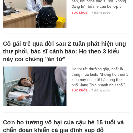
nên, khi nghe bác sĩ nói "không
đáng lo", bố mẹ cậu bé lớp 3
này…
SỨC KHỎE
-
7 tháng trước
Cô gái trẻ qua đời sau 2 tuần phát hiện ung
thư phổi, bác sĩ cảnh báo: Ho theo 3 kiểu
này coi chừng "án tử"
Ho thì rất thường gặp, nhất là
trong mùa lạnh. Nhưng ho theo 3
kiểu này chỉ e tế bào ung thư
phổi đang "lớn nhanh như thổi".
SỨC KHỎE
-
7 tháng trước
Cơn ho tưởng vô hại của cậu bé 15 tuổi và
chẩn đoán khiến cả gia đình sụp đổ