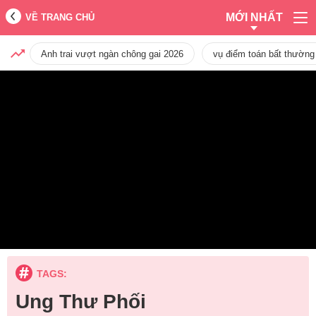
MỚI NHẤT
VỀ TRANG CHỦ
Anh trai vượt ngàn chông gai 2026
vụ điểm toán bất thường
TAGS:
Ung Thư Phối