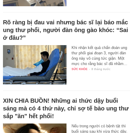
Rõ ràng bị đau vai nhưng bác sĩ lại báo mắc
ung thư phổi, người đàn ông gào khóc: “Sai
ở đâu?”
Khi nhận kết quả chẩn đoán ung
thư phổi giai đoạn 3, người đàn
ông này vô cùng tức giận. Một
mực cho rằng bác sĩ đã nhầm…
SỨC KHỎE
-
8 tháng trước
XIN CHIA BUỒN! Những ai thức dậy buổi
sáng mà có 4 thứ này, chỉ sợ tế bào ung thư
sắp "ăn" hết phổi!
Nếu trong người có bệnh tật thì
buổi sáng sau khi vừa thức dậy,