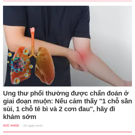
Ung thư phổi thường được chẩn đoán ở
giai đoạn muộn: Nếu cảm thấy "1 chỗ sần
sùi, 1 chỗ tê bì và 2 cơn đau", hãy đi
khám sớm
SỨC KHỎE
-
10 ngày trước