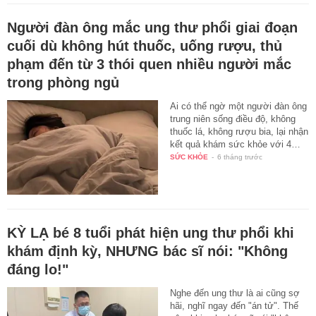
Người đàn ông mắc ung thư phổi giai đoạn
cuối dù không hút thuốc, uống rượu, thủ
phạm đến từ 3 thói quen nhiều người mắc
trong phòng ngủ
Ai có thể ngờ một người đàn ông
trung niên sống điều độ, không
thuốc lá, không rượu bia, lại nhận
kết quả khám sức khỏe với 4…
SỨC KHỎE
-
6 tháng trước
KỲ LẠ bé 8 tuổi phát hiện ung thư phổi khi
khám định kỳ, NHƯNG bác sĩ nói: "Không
đáng lo!"
Nghe đến ung thư là ai cũng sợ
hãi, nghĩ ngay đến "án tử". Thế