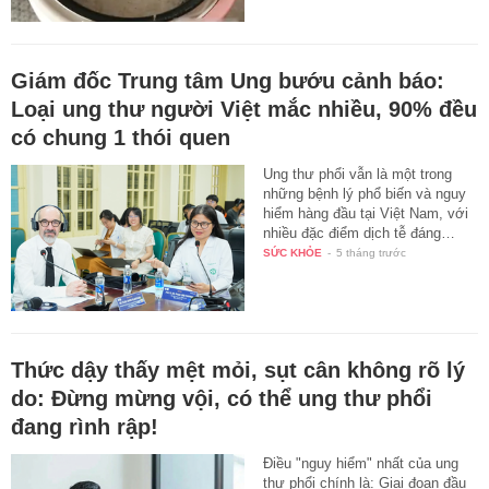
Giám đốc Trung tâm Ung bướu cảnh báo:
Loại ung thư người Việt mắc nhiều, 90% đều
có chung 1 thói quen
Ung thư phổi vẫn là một trong
những bệnh lý phổ biến và nguy
hiểm hàng đầu tại Việt Nam, với
nhiều đặc điểm dịch tễ đáng…
SỨC KHỎE
-
5 tháng trước
Thức dậy thấy mệt mỏi, sụt cân không rõ lý
do: Đừng mừng vội, có thể ung thư phổi
đang rình rập!
Điều "nguy hiểm" nhất của ung
thư phổi chính là: Giai đoạn đầu