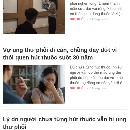
phải nghẹn lòng. 1 nam thanh
niên sức dài vai rộng ở tuổi 26,
có thói quen dùng thuốc lá điện…
SỨC KHỎE
-
1 tháng trước
Vợ ung thư phổi di căn, chồng day dứt vì
thói quen hút thuốc suốt 30 năm
Dù chưa từng hút thuốc, nhiều
người vẫn có thể mắc ung thư
phổi do tiếp xúc lâu dài với khói
thuốc thụ động và các yếu tố ô…
SỨC KHỎE
-
2 tháng trước
Lý do người chưa từng hút thuốc vẫn bị ung
thư phổi