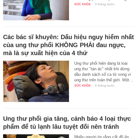
SỨC KHỎE
-
3 tháng trước
Các bác sĩ khuyên: Dấu hiệu nguy hiểm nhất
của ung thư phổi KHÔNG PHẢI đau ngực,
mà là sự xuất hiện của 4 thứ
Ung thư phổi hiện đang là loại
ung thư "tàn ác" nhất khi đứng
dầu danh sách số ca tử vong vì
ung thư trên toàn thế giới. Một…
SỨC KHỎE
-
4 tháng trước
Ung thư phổi gia tăng, cảnh báo 4 loại thực
phẩm để tủ lạnh lâu tuyệt đối nên tránh
Nhiều người tin rằng cất đồ ăn