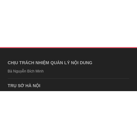
CHỊU TRÁCH NHIỆM QUẢN LÝ NỘI DUNG
Bà Nguyễn Bích Minh
TRỤ SỞ HÀ NỘI
Tầng 21, Tòa nhà Center Building, Hapulico Complex, Số 01, phố
Nguyễn Huy Tưởng, phường Thanh Xuân, thành phố Hà Nội
Email:
contact@afamily.vn |
Điện thoại:
024 7309 5555, máy lẻ 62.370
VPĐD TẠI TP.HCM
Tầng 4, Tòa nhà 123, số 127 Võ Văn Tần, Phường Xuân Hòa, TPHCM