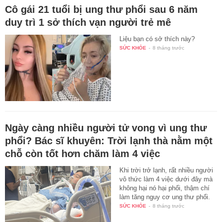
Cô gái 21 tuổi bị ung thư phổi sau 6 năm
duy trì 1 sở thích vạn người trẻ mê
Liệu bạn có sở thích này?
SỨC KHỎE
-
8 tháng trước
Ngày càng nhiều người tử vong vì ung thư
phổi? Bác sĩ khuyên: Trời lạnh thà nằm một
chỗ còn tốt hơn chăm làm 4 việc
Khi trời trở lạnh, rất nhiều người
vô thức làm 4 việc dưới đây mà
không hại nó hại phổi, thậm chí
làm tăng nguy cơ ung thư phổi.
SỨC KHỎE
-
8 tháng trước