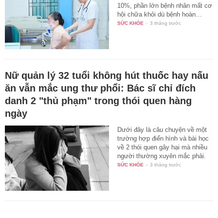
10%, phần lớn bệnh nhân mất cơ
hội chữa khỏi dù bệnh hoàn…
SỨC KHỎE
-
3 tháng trước
Nữ quản lý 32 tuổi không hút thuốc hay nấu
ăn vẫn mắc ung thư phổi: Bác sĩ chỉ đích
danh 2 "thủ phạm" trong thói quen hàng
ngày
Dưới đây là câu chuyện về một
trường hợp điển hình và bài học
về 2 thói quen gây hại mà nhiều
người thường xuyên mắc phải.
SỨC KHỎE
-
3 tháng trước