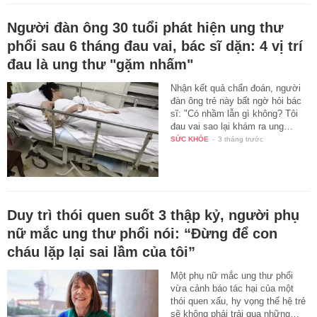
Người đàn ông 30 tuổi phát hiện ung thư
phổi sau 6 tháng đau vai, bác sĩ dặn: 4 vị trí
đau là ung thư "gặm nhấm"
Nhận kết quả chẩn đoán, người
đàn ông trẻ này bất ngờ hỏi bác
sĩ: "Có nhầm lẫn gì không? Tôi
đau vai sao lại khám ra ung…
SỨC KHỎE
-
3 tháng trước
Duy trì thói quen suốt 3 thập kỷ, người phụ
nữ mắc ung thư phổi nói: “Đừng để con
cháu lặp lại sai lầm của tôi”
Một phụ nữ mắc ung thư phổi
vừa cảnh báo tác hại của một
thói quen xấu, hy vọng thế hệ trẻ
sẽ không phải trải qua những…