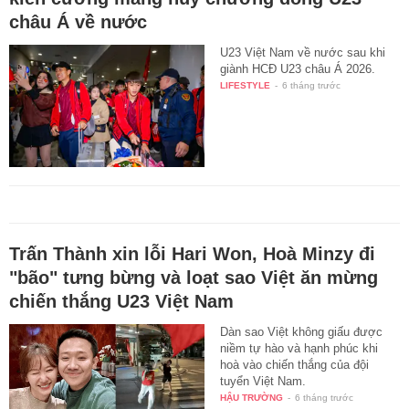
châu Á về nước
U23 Việt Nam về nước sau khi
giành HCĐ U23 châu Á 2026.
LIFESTYLE
-
6 tháng trước
Trấn Thành xin lỗi Hari Won, Hoà Minzy đi
"bão" tưng bừng và loạt sao Việt ăn mừng
chiến thắng U23 Việt Nam
Dàn sao Việt không giấu được
niềm tự hào và hạnh phúc khi
hoà vào chiến thắng của đội
tuyển Việt Nam.
HẬU TRƯỜNG
-
6 tháng trước