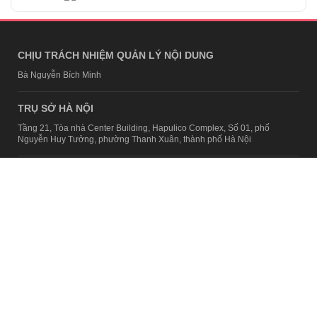
CHỊU TRÁCH NHIỆM QUẢN LÝ NỘI DUNG
Bà Nguyễn Bích Minh
TRỤ SỞ HÀ NỘI
Tầng 21, Tòa nhà Center Building, Hapulico Complex, Số 01, phố
Nguyễn Huy Tưởng, phường Thanh Xuân, thành phố Hà Nội
Email:
contact@afamily.vn |
Điện thoại:
024 7309 5555, máy lẻ 62.370
VPĐD TẠI TP.HCM
Tầng 4, Tòa nhà 123, số 127 Võ Văn Tần, Phường Xuân Hòa, TPHCM
Điện thoại:
028 7307 7979
Giấy phép thiết lập trang thông tin điện tử tổng hợp trên mạng số
2217/GP-TTĐT do Sở Thông tin và Truyền thông Hà Nội cấp ngày 10
tháng 4 năm 2019