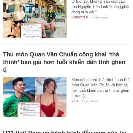
Ở tuổi 25, khối tài sản của cầu
thủ Nguyễn Tiến Linh “không phải
dạng vừa đâu”!
LIFESTYLE
-
4 năm trước
Thủ môn Quan Văn Chuẩn công khai ‘thả
thính’ bạn gái hơn tuổi khiến dân tình ghen
tị
Màn công khai “thả thính” của thủ
môn Quan Văn Chuẩn và bạn gái
hơn tuổi khiến dân tình phải ghen
tị ra mặt.
YÊU
-
4 năm trước