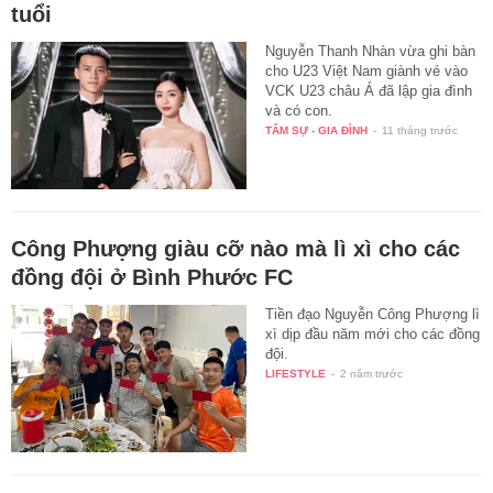
tuổi
Nguyễn Thanh Nhàn vừa ghi bàn
cho U23 Việt Nam giành vé vào
VCK U23 châu Á đã lập gia đình
và có con.
TÂM SỰ - GIA ĐÌNH
-
11 tháng trước
Công Phượng giàu cỡ nào mà lì xì cho các
đồng đội ở Bình Phước FC
Tiền đạo Nguyễn Công Phượng lì
xì dịp đầu năm mới cho các đồng
đội.
LIFESTYLE
-
2 năm trước