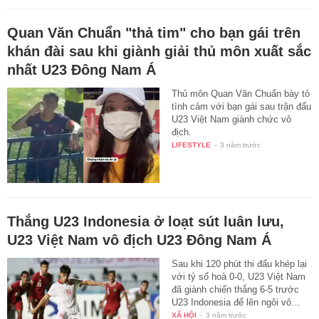
Quan Văn Chuẩn "thả tim" cho bạn gái trên
khán đài sau khi giành giải thủ môn xuất sắc
nhất U23 Đông Nam Á
Thủ môn Quan Văn Chuẩn bày tỏ
tình cảm với bạn gái sau trận đấu
U23 Việt Nam giành chức vô
địch.
LIFESTYLE
-
3 năm trước
Thắng U23 Indonesia ở loạt sút luân lưu,
U23 Việt Nam vô địch U23 Đông Nam Á
Sau khi 120 phút thi đấu khép lại
với tỷ số hoà 0-0, U23 Việt Nam
đã giành chiến thắng 6-5 trước
U23 Indonesia để lên ngôi vô…
XÃ HỘI
-
3 năm trước