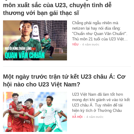
môn xuất sắc của U23, chuyện tình dễ
thương với bạn gái thạc sĩ
Chẳng phải ngẫu nhiên mà
netizen lại hay nói đùa rằng:
"Chuẩn như Quan Văn Chuẩn!".
Thủ môn 21 tuổi của U23 Việt…
YÊU
-
4 năm trước
Một ngày trước trận tứ kết U23 châu Á: Cơ
hội nào cho U23 Việt Nam?
U23 Việt Nam đã làm tốt hơn
mong đợi khi giành vé vào tứ kết
U23 châu Á. Tuy nhiên để tái
hiện kỳ tích ở Thường Châu
vẫn…
XÃ HỘI
-
4 năm trước