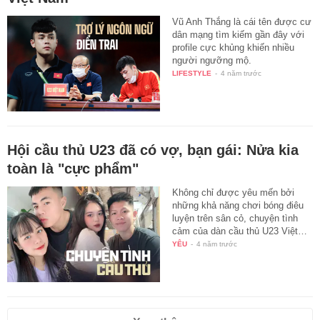
Vũ Anh Thắng là cái tên được cư
dân mạng tìm kiếm gần đây với
profile cực khủng khiến nhiều
người ngưỡng mộ.
LIFESTYLE
-
4 năm trước
Hội cầu thủ U23 đã có vợ, bạn gái: Nửa kia
toàn là "cực phẩm"
Không chỉ được yêu mến bởi
những khả năng chơi bóng điêu
luyện trên sân cỏ, chuyện tình
cảm của dàn cầu thủ U23 Việt…
YÊU
-
4 năm trước