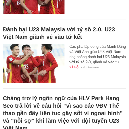
Đánh bại U23 Malaysia với tỷ số 2-0, U23
Việt Nam giành vé vào tứ kết
Các pha lập công của Mạnh Dũng
và Việt Anh giúp U23 Việt Nam
nhẹ nhàng đánh bại U23 Malaysia
với tỷ số 2-0, giành vé vào tứ…
XÃ HỘI
-
4 năm trước
Chàng trợ lý ngôn ngữ của HLV Park Hang
Seo trả lời về câu hỏi “vì sao các VĐV Thể
thao gần đây liên tục gây sốt vì ngoại hình”
và “nỗi sợ” khi làm việc với đội tuyển U23
Việt Nam