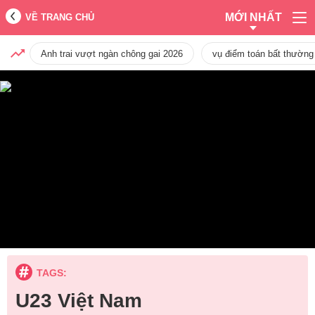
MỚI NHẤT
VỀ TRANG CHỦ
Anh trai vượt ngàn chông gai 2026
vụ điểm toán bất thường
TAGS:
U23 Việt Nam