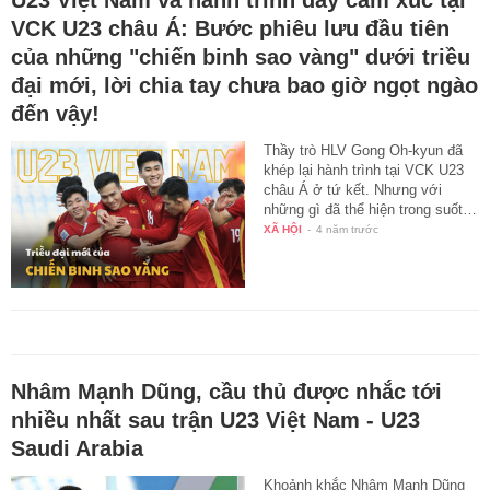
U23 Việt Nam và hành trình đầy cảm xúc tại
VCK U23 châu Á: Bước phiêu lưu đầu tiên
của những "chiến binh sao vàng" dưới triều
đại mới, lời chia tay chưa bao giờ ngọt ngào
đến vậy!
Thầy trò HLV Gong Oh-kyun đã
khép lại hành trình tại VCK U23
châu Á ở tứ kết. Nhưng với
những gì đã thể hiện trong suốt…
XÃ HỘI
-
4 năm trước
Nhâm Mạnh Dũng, cầu thủ được nhắc tới
nhiều nhất sau trận U23 Việt Nam - U23
Saudi Arabia
Khoảnh khắc Nhâm Mạnh Dũng