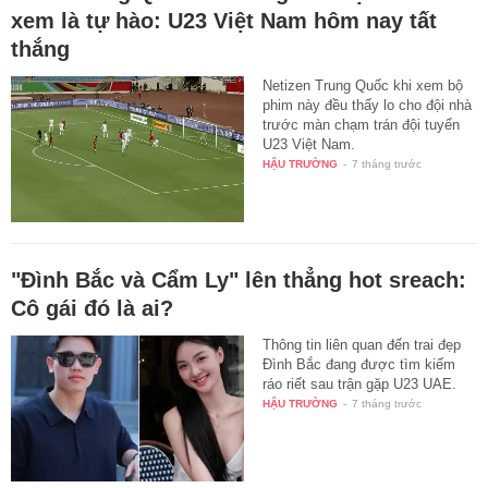
xem là tự hào: U23 Việt Nam hôm nay tất
thắng
Netizen Trung Quốc khi xem bộ
phim này đều thấy lo cho đội nhà
trước màn chạm trán đội tuyển
U23 Việt Nam.
HẬU TRƯỜNG
-
7 tháng trước
"Đình Bắc và Cẩm Ly" lên thẳng hot sreach:
Cô gái đó là ai?
Thông tin liên quan đến trai đẹp
Đình Bắc đang được tìm kiếm
ráo riết sau trận gặp U23 UAE.
HẬU TRƯỜNG
-
7 tháng trước