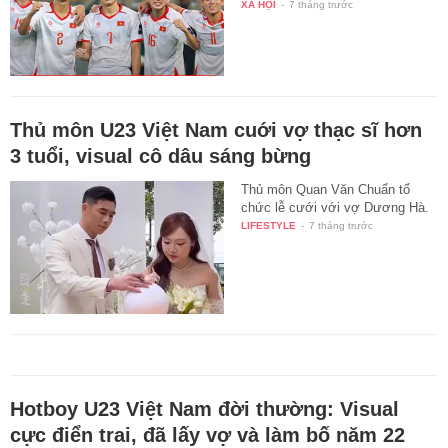
XÃ HỘI
-
7 tháng trước
Thủ môn U23 Việt Nam cuới vợ thạc sĩ hơn
3 tuổi, visual cô dâu sáng bừng
Thủ môn Quan Văn Chuẩn tổ
chức lễ cưới với vợ Dương Hà.
LIFESTYLE
-
7 tháng trước
Hotboy U23 Việt Nam đời thường: Visual
cực điển trai, đã lấy vợ và làm bố năm 22