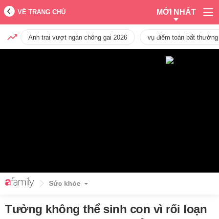
MỚI NHẤT
VỀ TRANG CHỦ
Anh trai vượt ngàn chông gai 2026
vụ điểm toán bất thường
Sức khỏe
Tưởng không thể sinh con vì rối loạn