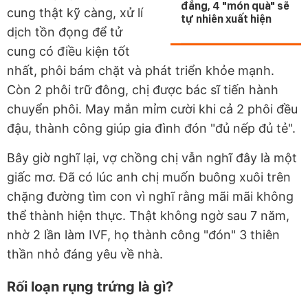
đắng, 4 "món quà" sẽ
cung thật kỹ càng, xử lí
tự nhiên xuất hiện
dịch tồn đọng để tử
cung có điều kiện tốt
nhất, phôi bám chặt và phát triển khỏe mạnh.
Còn 2 phôi trữ đông, chị được bác sĩ tiến hành
chuyển phôi. May mắn mỉm cười khi cả 2 phôi đều
đậu, thành công giúp gia đình đón "đủ nếp đủ tẻ".
Bây giờ nghĩ lại, vợ chồng chị vẫn nghĩ đây là một
giấc mơ. Đã có lúc anh chị muốn buông xuôi trên
chặng đường tìm con vì nghĩ rằng mãi mãi không
thể thành hiện thực. Thật không ngờ sau 7 năm,
nhờ 2 lần làm IVF, họ thành công "đón" 3 thiên
thần nhỏ đáng yêu về nhà.
Rối loạn rụng trứng là gì?