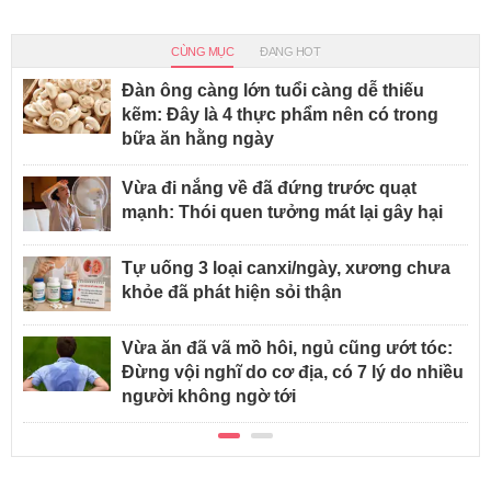
CÙNG MỤC
ĐANG HOT
Đàn ông càng lớn tuổi càng dễ thiếu
kẽm: Đây là 4 thực phẩm nên có trong
bữa ăn hằng ngày
Vừa đi nắng về đã đứng trước quạt
mạnh: Thói quen tưởng mát lại gây hại
Tự uống 3 loại canxi/ngày, xương chưa
khỏe đã phát hiện sỏi thận
Vừa ăn đã vã mồ hôi, ngủ cũng ướt tóc:
Đừng vội nghĩ do cơ địa, có 7 lý do nhiều
người không ngờ tới