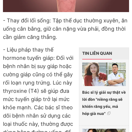
- Thay đổi lối sống: Tập thể dục thường xuyên, ăn
uống cân bằng, giữ cân nặng vừa phải, đồng thời
cần giảm căng thẳng.
- Liệu pháp thay thế
TIN LIÊN QUAN
hormone tuyến giáp: Đối với
bệnh nhân bị suy giáp hoặc
cường giáp cũng có thể gây
rối loạn rụng trứng. Lúc này
thyroxine (T4) sẽ giúp đưa
Bác sĩ lý giải sự thật về
mức tuyến giáp trở lại mức
lời đồn "niềng răng sẽ
khiến răng yếu, má
khỏe mạnh. Các bác sĩ theo
hóp già nua"
dõi bệnh nhân sử dụng các
loại thuốc này, thường được