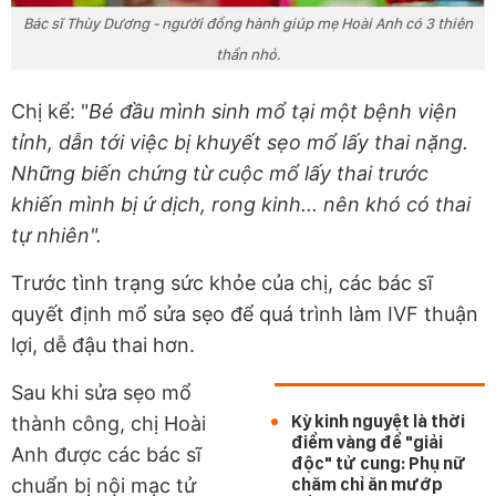
Bác sĩ Thùy Dương - người đồng hành giúp mẹ Hoài Anh có 3 thiên
thần nhỏ.
Chị kể: "
Bé đầu mình sinh mổ tại một bệnh viện
tỉnh, dẫn tới việc bị khuyết sẹo mổ lấy thai nặng.
Những biến chứng từ cuộc mổ lấy thai trước
khiến mình bị ứ dịch, rong kinh... nên khó có thai
tự nhiên".
Trước tình trạng sức khỏe của chị, các bác sĩ
quyết định mổ sửa sẹo để quá trình làm IVF thuận
lợi, dễ đậu thai hơn.
Sau khi sửa sẹo mổ
Kỳ kinh nguyệt là thời
thành công, chị Hoài
điểm vàng để "giải
Anh được các bác sĩ
độc" tử cung: Phụ nữ
chuẩn bị nội mạc tử
chăm chỉ ăn mướp