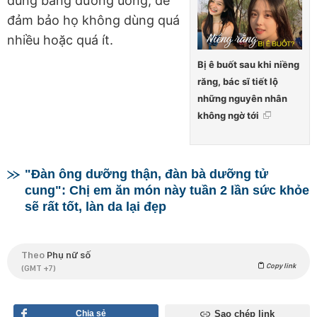
dùng bằng đường uống, để
đảm bảo họ không dùng quá
nhiều hoặc quá ít.
Bị ê buốt sau khi niềng
răng, bác sĩ tiết lộ
những nguyên nhân
không ngờ tới
"Đàn ông dưỡng thận, đàn bà dưỡng tử
cung": Chị em ăn món này tuần 2 lần sức khỏe
sẽ rất tốt, làn da lại đẹp
Theo
Phụ nữ số
Copy link
(GMT +7)
Chia sẻ
Sao chép link