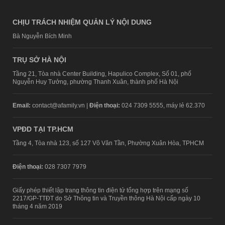
CHỊU TRÁCH NHIỆM QUẢN LÝ NỘI DUNG
Bà Nguyễn Bích Minh
TRỤ SỞ HÀ NỘI
Tầng 21, Tòa nhà Center Building, Hapulico Complex, Số 01, phố
Nguyễn Huy Tưởng, phường Thanh Xuân, thành phố Hà Nội
Email:
contact@afamily.vn |
Điện thoại:
024 7309 5555, máy lẻ 62.370
VPĐD TẠI TP.HCM
Tầng 4, Tòa nhà 123, số 127 Võ Văn Tần, Phường Xuân Hòa, TPHCM
Điện thoại:
028 7307 7979
Giấy phép thiết lập trang thông tin điện tử tổng hợp trên mạng số
2217/GP-TTĐT do Sở Thông tin và Truyền thông Hà Nội cấp ngày 10
tháng 4 năm 2019