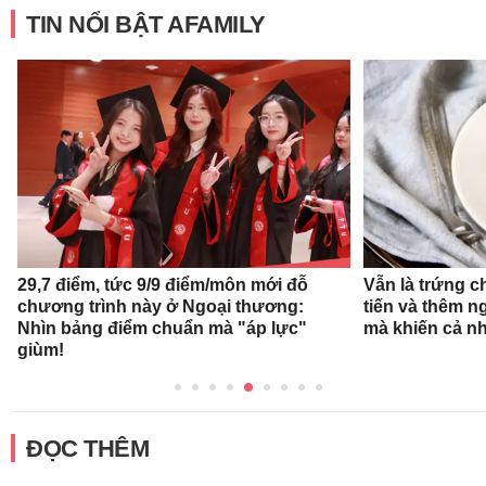
TIN NỔI BẬT AFAMILY
29,7 điểm, tức 9/9 điểm/môn mới đỗ
Vẫn là trứng c
chương trình này ở Ngoại thương:
tiến và thêm n
Nhìn bảng điểm chuẩn mà "áp lực"
mà khiến cả n
giùm!
ĐỌC THÊM