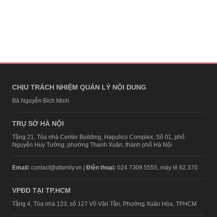
CHỊU TRÁCH NHIỆM QUẢN LÝ NỘI DUNG
Bà Nguyễn Bích Minh
TRỤ SỞ HÀ NỘI
Tầng 21, Tòa nhà Center Building, Hapulico Complex, Số 01, phố
Nguyễn Huy Tưởng, phường Thanh Xuân, thành phố Hà Nội
Email:
contact@afamily.vn |
Điện thoại:
024 7309 5555, máy lẻ 62.370
VPĐD TẠI TP.HCM
Tầng 4, Tòa nhà 123, số 127 Võ Văn Tần, Phường Xuân Hòa, TPHCM