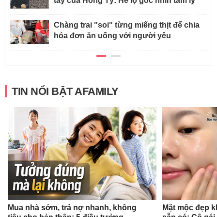
tay của Hồng Tỷ: Hé lộ góc nhìn tâm lý
Chàng trai "soi" từng miếng thịt để chia
hóa đơn ăn uống với người yêu
TIN NỔI BẬT AFAMILY
Mua nhà sớm, trả nợ nhanh, không
Mặt mộc đẹp k