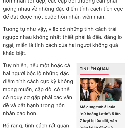
hôn nhân tốt đẹp; các cặp đôi thường cần phải
giống nhau về những đặc điểm tính cách tích cực
để đạt được một cuộc hôn nhân viên mãn.
Tương tự như vậy, việc có những tính cách trái
ngược nhau không nhất thiết phải là điều đáng lo
ngại, miễn là tính cách của hai người không quá
khác biệt.
Tuy nhiên, nếu một hoặc cả
TIN LIÊN QUAN
hai người bộc lộ những đặc
điểm tính cách cực kỳ không
mong muốn, cặp đôi có thể
có nguy cơ gặp phải các vấn
đề và bất hạnh trong hôn
Mê cung tình ái của
nhân cao hơn.
"nữ hoàng Latin": 5 lần
7 lượt bị lừa dối, vẫn
Rõ ràng, tính cách rất quan
"yêu lại từ đầu" và