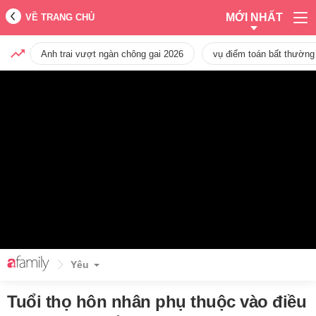
MỚI NHẤT
VỀ TRANG CHỦ
Anh trai vượt ngàn chông gai 2026
vụ điểm toán bất thường
Yêu
Tuổi thọ hôn nhân phụ thuộc vào điều