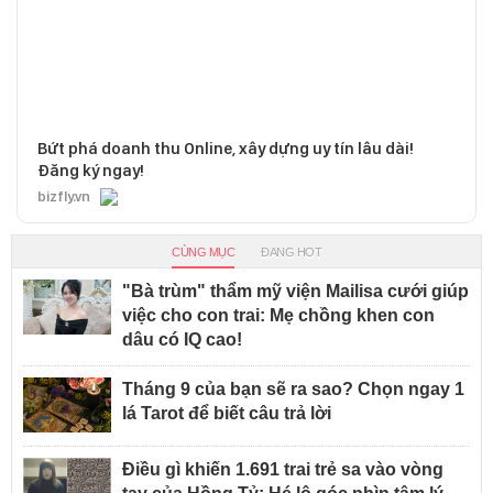
Bứt phá doanh thu Online, xây dựng uy tín lâu dài!
Đăng ký ngay!
bizfly.vn
CÙNG MỤC
ĐANG HOT
"Bà trùm" thẩm mỹ viện Mailisa cưới giúp
việc cho con trai: Mẹ chồng khen con
dâu có IQ cao!
Tháng 9 của bạn sẽ ra sao? Chọn ngay 1
lá Tarot để biết câu trả lời
Điều gì khiến 1.691 trai trẻ sa vào vòng