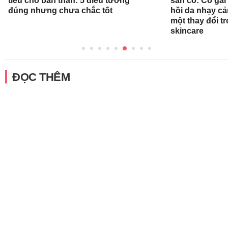
tiêu cho bản thân: 5 điều tưởng
sẵn có: Cô gái
đúng nhưng chưa chắc tốt
hồi da nhạy cả
một thay đổi tr
skincare
ĐỌC THÊM