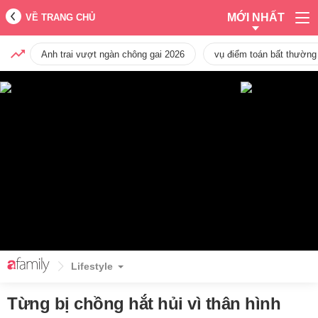
MỚI NHẤT
VỀ TRANG CHỦ
Anh trai vượt ngàn chông gai 2026
vụ điểm toán bất thường
Lifestyle
Từng bị chồng hắt hủi vì thân hình