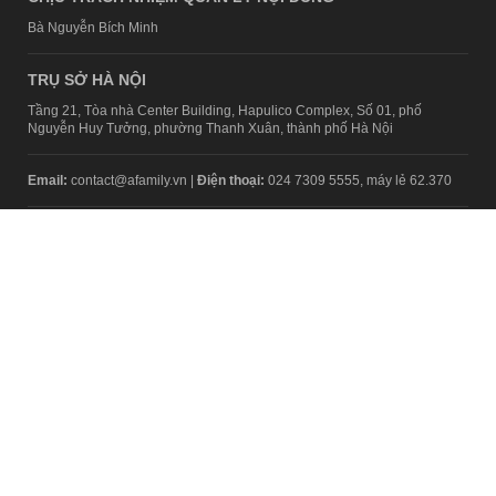
Bà Nguyễn Bích Minh
TRỤ SỞ HÀ NỘI
Tầng 21, Tòa nhà Center Building, Hapulico Complex, Số 01, phố
Nguyễn Huy Tưởng, phường Thanh Xuân, thành phố Hà Nội
Email:
contact@afamily.vn |
Điện thoại:
024 7309 5555, máy lẻ 62.370
VPĐD TẠI TP.HCM
Tầng 4, Tòa nhà 123, số 127 Võ Văn Tần, Phường Xuân Hòa, TPHCM
Điện thoại:
028 7307 7979
Giấy phép thiết lập trang thông tin điện tử tổng hợp trên mạng số
2217/GP-TTĐT do Sở Thông tin và Truyền thông Hà Nội cấp ngày 10
tháng 4 năm 2019
© Copyright 2008 - 2024 – Công ty Cổ phần VCCorp