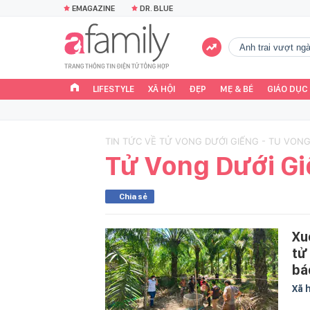
EMAGAZINE
DR. BLUE
Anh trai vượt n
LIFESTYLE
XÃ HỘI
ĐẸP
MẸ & BÉ
GIÁO DỤC
TIN TỨC VỀ TỬ VONG DƯỚI GIẾNG - TU VONG
Tử Vong Dưới G
Chia sẻ
Xu
tử
bá
Xã 