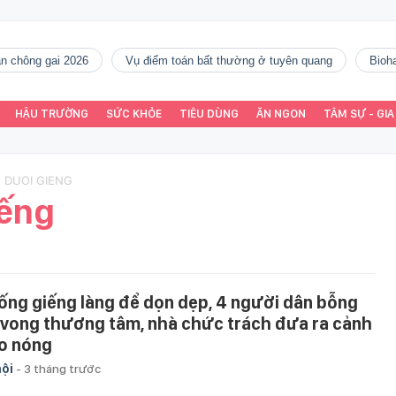
gàn chông gai 2026
vụ điểm toán bất thường ở tuyên quang
Bio
HẬU TRƯỜNG
SỨC KHỎE
TIÊU DÙNG
ĂN NGON
TÂM SỰ - GIA
 DUOI GIENG
iếng
ống giếng làng để dọn dẹp, 4 người dân bỗng
 vong thương tâm, nhà chức trách đưa ra cảnh
o nóng
hội
-
3 tháng trước