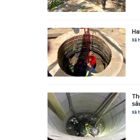
Ha
Xã 
Th
sâ
Xã 