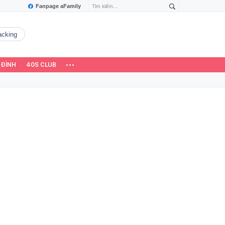
Fanpage aFamily
hacking
 ĐÌNH
40S CLUB