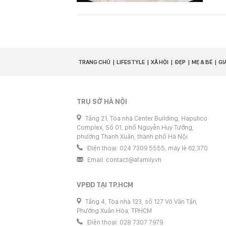
TRANG CHỦ
LIFESTYLE
XÃ HỘI
ĐẸP
MẸ & BÉ
GI
TRỤ SỞ HÀ NỘI
Tầng 21, Tòa nhà Center Building, Hapulico
Complex, Số 01, phố Nguyễn Huy Tưởng,
phường Thanh Xuân, thành phố Hà Nội
Điện thoại: 024 7309 5555, máy lẻ 62.370
Email:
contact@afamily.vn
VPĐD TẠI TP.HCM
Tầng 4, Tòa nhà 123, số 127 Võ Văn Tần,
Phường Xuân Hòa, TPHCM
Điện thoại: 028 7307 7979