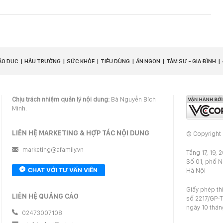
ÁO DỤC
HẬU TRƯỜNG
SỨC KHỎE
TIÊU DÙNG
ĂN NGON
TÂM SỰ - GIA ĐÌNH
Chịu trách nhiệm quản lý nội dung:
Bà Nguyễn Bích
Minh.
LIÊN HỆ MARKETING & HỢP TÁC NỘI DUNG
© Copyright
marketing@afamily.vn
Tầng 17, 19, 
Số 01, phố 
CHAT VỚI TƯ VẤN VIÊN
Hà Nội
Giấy phép th
LIÊN HỆ QUẢNG CÁO
số 2217/GP-T
ngày 10 thá
02473007108