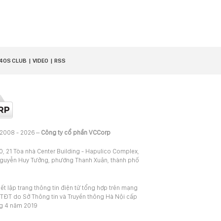
40S CLUB
VIDEO
RSS
 2008 - 2026 –
Công ty cổ phần VCCorp
20, 21 Tòa nhà Center Building - Hapulico Complex,
Nguyễn Huy Tưởng, phường Thanh Xuân, thành phố
iết lập trang thông tin điện tử tổng hợp trên mạng
TĐT do Sở Thông tin và Truyền thông Hà Nội cấp
ng 4 năm 2019