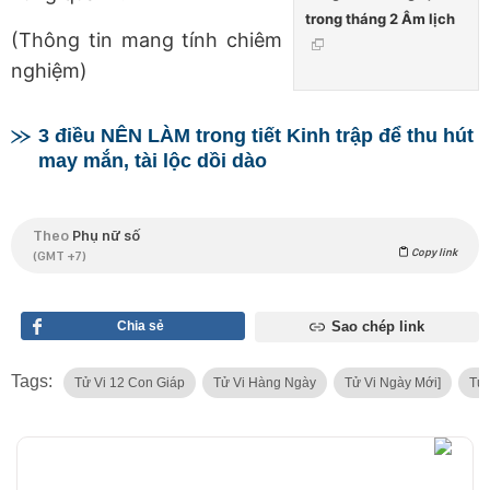
trong tháng 2 Âm lịch
(Thông tin mang tính chiêm
nghiệm)
3 điều NÊN LÀM trong tiết Kinh trập để thu hút
may mắn, tài lộc dồi dào
Theo
Phụ nữ số
Copy link
(GMT +7)
Chia sẻ
Sao chép link
Tags:
Tử Vi 12 Con Giáp
Tử Vi Hàng Ngày
Tử Vi Ngày Mới]
Tử 