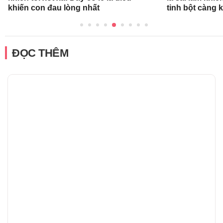
khiến con đau lòng nhất
tinh bột càng 
ĐỌC THÊM