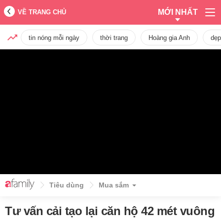
MỚI NHẤT
VỀ TRANG CHỦ
tin nóng mỗi ngày
thời trang
Hoàng gia Anh
dẹp
Tiêu dùng
Mua sắm
Tư vấn cải tạo lại căn hộ 42 mét vuông