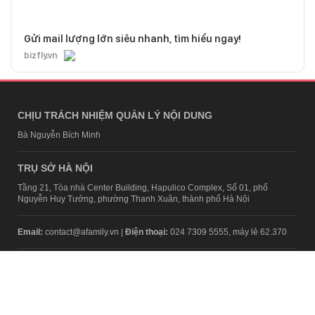
Gửi mail lượng lớn siêu nhanh, tìm hiểu ngay!
bizfly.vn
CHỊU TRÁCH NHIỆM QUẢN LÝ NỘI DUNG
Bà Nguyễn Bích Minh
TRỤ SỞ HÀ NỘI
Tầng 21, Tòa nhà Center Building, Hapulico Complex, Số 01, phố
Nguyễn Huy Tưởng, phường Thanh Xuân, thành phố Hà Nội
Email:
contact@afamily.vn |
Điện thoại:
024 7309 5555, máy lẻ 62.370
VPĐD TẠI TP.HCM
Tầng 4, Tòa nhà 123, số 127 Võ Văn Tần, Phường Xuân Hòa, TPHCM