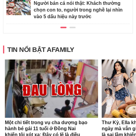
Người bán cá nói thật: Khách thường
chọn con to, người trong nghề lại nhìn
vào 5 dấu hiệu này trước
TIN NỔI BẬT AFAMILY
Một chi tiết trong vụ cha dượng bạo
Thư Kỳ, Ella k
hành bé gái 11 tuổi ở Đồng Nai
ngày mà vẫn g
khiến tôi xót xa: Đây có lẽ là điều
là sai lầm khi