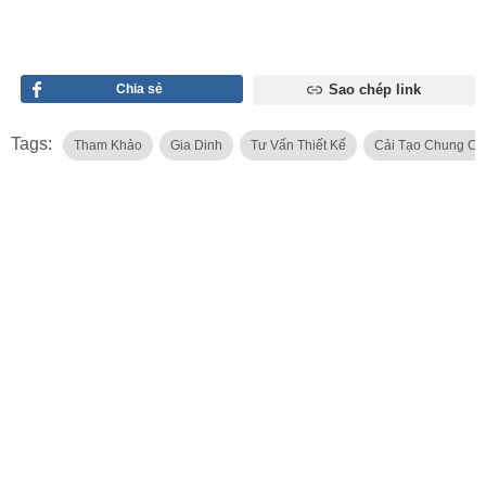
Chia sẻ
Sao chép link
Tags:
Tham Khảo
Gia Dinh
Tư Vấn Thiết Kế
Cải Tạo Chung Cư