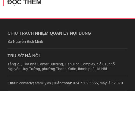
ĐỌC THÊM
CHỊU TRÁCH NHIỆM QUẢN LÝ NỘI DUNG
Bà Nguyễn Bích Minh
TRỤ SỞ HÀ NỘI
Tầng 21, Tòa nhà Center Building, Hapulico Complex, Số 01, phố
Nguyễn Huy Tưởng, phường Thanh Xuân, thành phố Hà Nội
Email:
contact@afamily.vn |
Điện thoại:
024 7309 5555, máy lẻ 62.370
VPĐD TẠI TP.HCM
Tầng 4, Tòa nhà 123, số 127 Võ Văn Tần, Phường Xuân Hòa, TPHCM
Điện thoại:
028 7307 7979
Giấy phép thiết lập trang thông tin điện tử tổng hợp trên mạng số