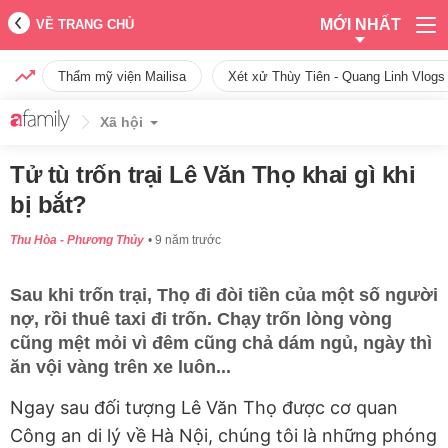
MỚI NHẤT
VỀ TRANG CHỦ
Thẩm mỹ viện Mailisa
Xét xử Thùy Tiên - Quang Linh Vlogs
Xã hội
Tử tù trốn trại Lê Văn Thọ khai gì khi
bị bắt?
Thu Hòa - Phương Thủy
9 năm trước
Sau khi trốn trại, Thọ đi đòi tiền của một số người
nợ, rồi thuê taxi đi trốn. Chạy trốn lòng vòng
cũng mệt mỏi vì đêm cũng chả dám ngủ, ngày thì
ăn vội vàng trên xe luôn...
Ngay sau đối tượng Lê Văn Thọ được cơ quan
Công an di lý về Hà Nội, chúng tôi là những phóng