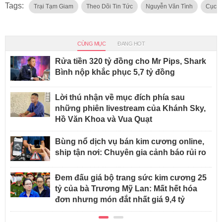
Tags:
Trại Tạm Giam
Theo Dõi Tin Tức
Nguyễn Văn Tình
Cục C
CÙNG MỤC
ĐANG HOT
Rửa tiền 320 tỷ đồng cho Mr Pips, Shark
Bình nộp khắc phục 5,7 tỷ đồng
Lời thú nhận về mục đích phía sau
những phiên livestream của Khánh Sky,
Hồ Văn Khoa và Vua Quạt
Bùng nổ dịch vụ bán kim cương online,
ship tận nơi: Chuyên gia cảnh báo rủi ro
Đem đấu giá bộ trang sức kim cương 25
tỷ của bà Trương Mỹ Lan: Mất hết hóa
đơn nhưng món đắt nhất giá 9,4 tỷ