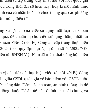
h điện tử tập trung, duy nhất đối với mỗi quốc gia
ếu trong thời đại số hiện nay. Đây là một hình thức
tính của cá nhân hoặc tổ chức thông qua các phương
ôi trường điện tử.
g và lợi ích của việc sử dụng một loại tài khoản
n qua, để chuẩn bị cho việc sử dụng thống nhất tài
i khoản VNeID) do Bộ Công an cấp trong thực hiện
/2024 theo quy định tại Nghị định số 59/2022/NĐ-
điện tử, BHXH Việt Nam đã triển khai đồng bộ nhiều
 vị đầu tiên đã thực hiện việc kết nối với Bộ Công
g tin giữa CSDL quốc gia về bảo hiểm với CSDL quốc
ớc công dân. Đảm bảo an toàn, an ninh thông tin để
ạt động thuộc Đề án 06 của Chính phủ nói chung và