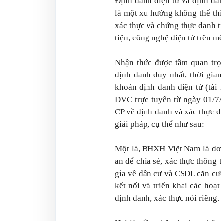
Định danh điện tử và định dan
là một xu hướng không thể thi
xác thực và chứng thực danh 
tiện, công nghệ điện tử trên m
Nhận thức được tầm quan trọn
định danh duy nhất, thời gia
khoản định danh điện tử (tà
DVC trực tuyến từ ngày 01/7
CP về định danh và xác thực 
giải pháp, cụ thể như sau:
Một là, BHXH Việt Nam là đơn
an để chia sẻ, xác thực thôn
gia về dân cư và CSDL căn cư
kết nối và triển khai các ho
định danh, xác thực nói riêng.