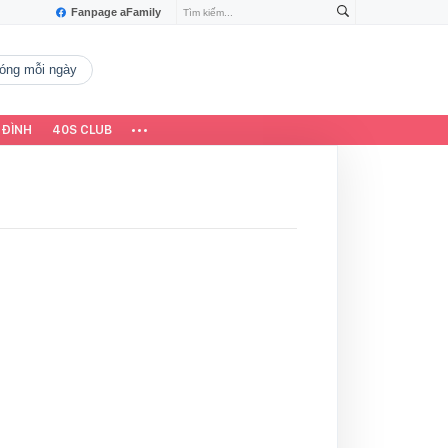
Fanpage aFamily
 nóng mỗi ngày
 ĐÌNH
40S CLUB