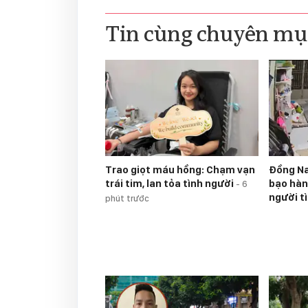
Tin cùng chuyên mụ
Trao giọt máu hồng: Chạm vạn
Đồng Na
trái tim, lan tỏa tình người
bạo hàn
-
6
người t
phút trước