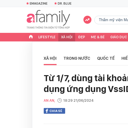
EMAGAZINE
DR. BLUE
Thẩm mỹ viện Ma
LIFESTYLE
XÃ HỘI
ĐẸP
MẸ & BÉ
GIÁO DỤC
XÃ HỘI
TRONG NƯỚC
QUỐC TẾ
HI
Từ 1/7, dùng tài kho
dụng ứng dụng VssI
AN AN,
18:29 21/06/2024
CHIA SẺ