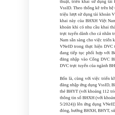
thuật, triển khai sử dụng t
VssID. Theo thống kê trên hệ
triệu lượt sử dụng tài khoản
khai này của BHXH Việt Nam 
khoản khi có nhu cầu khai th
trực tuyến dành cho cá nhân 
Nam sẵn sàng cho việc triển k
VNeID trong thực hiện DVC t
đang tiếp tục phối hợp với 
đăng nhập vào Cổng DVC BH
DVC trực tuyến của ngành B
Bốn là, cùng với việc triển 
đăng nhập ứng dụng VssID, BH
thẻ BHYT (với khoảng 112 triệ
thông tin sổ BHXH (với khoảng 
5/2024)) lên ứng dụng VNeID 
đóng, hưởng BHXH, BHYT, sử