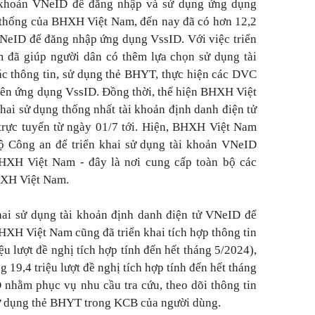
ài khoản VNeID để đăng nhập và sử dụng ứng dụng
 thống của BHXH Việt Nam, đến nay đã có hơn 12,2
 VNeID để đăng nhập ứng dụng VssID. Với việc triển
đã giúp người dân có thêm lựa chọn sử dụng tài
ác thông tin, sử dụng thẻ BHYT, thực hiện các DVC
trên ứng dụng VssID. Đồng thời, thể hiện BHXH Việt
hai sử dụng thống nhất tài khoản định danh điện tử
rực tuyến từ ngày 01/7 tới. Hiện, BHXH Việt Nam
Bộ Công an để triển khai sử dụng tài khoản VNeID
XH Việt Nam - đây là nơi cung cấp toàn bộ các
HXH Việt Nam.
khai sử dụng tài khoản định danh điện tử VNeID để
XH Việt Nam cũng đã triển khai tích hợp thông tin
u lượt đề nghị tích hợp tính đến hết tháng 5/2024),
19,4 triệu lượt đề nghị tích hợp tính đến hết tháng
nhằm phục vụ nhu cầu tra cứu, theo dõi thông tin
 dụng thẻ BHYT trong KCB của người dùng.