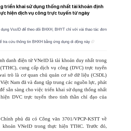
 triển khai sử dụng thống nhất tài khoản định
ực hiện dịch vụ công trực tuyến từ ngày
 dụng VssID để theo dõi BHXH, BHYT chỉ với vài thao tác đơn
hể tra cứu thông tin BHXH bằng ứng dụng di động này
ịnh danh điện tử VNeID là tài khoản duy nhất trong
h (TTHC), cung cấp dịch vụ công (DVC) trực tuyến
 vai trò là cơ quan chủ quản cơ sở dữ liệu (CSDL)
iệt Nam đã và đang tập trung các nguồn lực, phát
để sẵn sàng cho việc triển khai sử dụng thống nhất
hiện DVC trực tuyến theo tinh thần chỉ đạo của
 Chính phủ đã có Công văn 3701/VPCP-KSTT về
ài khoản VNeID trong thực hiện TTHC. Trước đó,