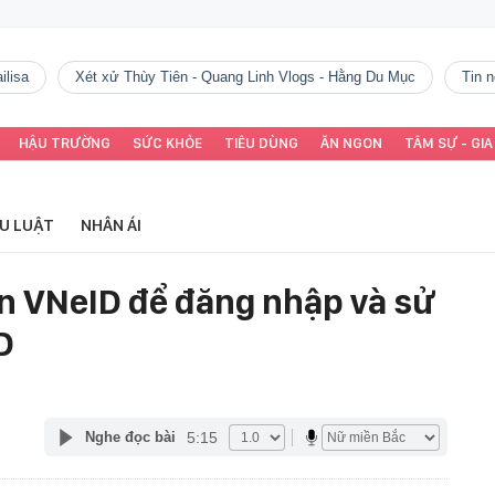
ilisa
Xét xử Thùy Tiên - Quang Linh Vlogs - Hằng Du Mục
tin
HẬU TRƯỜNG
SỨC KHỎE
TIÊU DÙNG
ĂN NGON
TÂM SỰ - GIA
ỂU LUẬT
NHÂN ÁI
ản VNeID để đăng nhập và sử
D
5:15
Nghe đọc bài