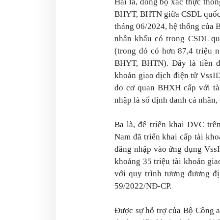
Hai là, đồng bộ xác thực thô
BHYT, BHTN giữa CSDL quốc g
tháng 06/2024, hệ thống của B
nhân khẩu có trong CSDL qu
(trong đó có hơn 87,4 triệu
BHYT, BHTN). Đây là tiền đề
khoản giao dịch điện tử Vss
do cơ quan BHXH cấp với tài
nhập là số định danh cá nhân,
Ba là, để triển khai DVC trê
Nam đã triển khai cấp tài kh
đăng nhập vào ứng dụng VssI
khoảng 35 triệu tài khoản gi
với quy trình tương đương đ
59/2022/NĐ-CP.
Được sự hỗ trợ của Bộ Công a