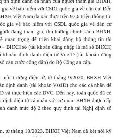
ng tin định danh cá nhân của người tham gia BHXH,
ia về bảo hiểm với CSDL quốc gia về dân cư. Đến
HXH Việt Nam đã xác thực trên 97,6 triệu thông tin
ốc gia về bảo hiểm với CSDL quốc gia về dân cư
 người đang tham gia, thụ hưởng chính sách BHXH,
 quan trọng để triển khai đồng bộ thông tin tài
ID – BHXH số (tài khoản đăng nhập là mã số BHXH)
 khoản định danh điện tử VneID (tài khoản đăng
 số căn cước công dân) do Bộ Công an cấp.
n môi trường điện tử, từ tháng 9/2020, BHXH Việt
oản định danh (tài khoản VssID) cho các cá nhân để
D và thực hiện các DVC. Đến nay, toàn quốc đã có
ao dịch điện tử cá nhân với cơ quan BHXH được cấp
ịnh danh mức độ 2 theo quy định tại Nghị định số
n, từ tháng 10/2023, BHXH Việt Nam đã kết nối kỹ