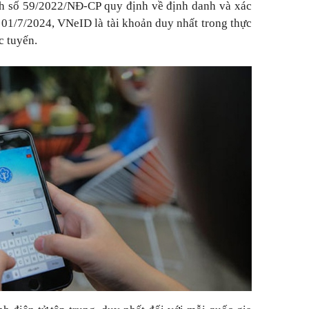
h số 59/2022/NĐ-CP quy định về định danh và xác
y 01/7/2024, VNeID là tài khoản duy nhất trong thực
c tuyến.