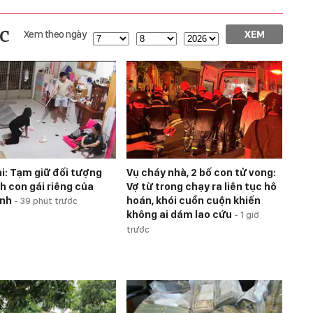
c
Xem theo ngày
XEM
i: Tạm giữ đối tượng
Vụ cháy nhà, 2 bố con tử vong:
h con gái riêng của
Vợ từ trong chạy ra liên tục hô
ình
hoán, khói cuồn cuộn khiến
-
39 phút trước
không ai dám lao cứu
-
1 giờ
trước