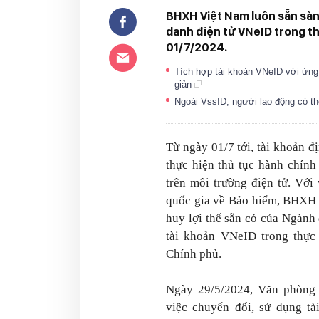
BHXH Việt Nam luôn sẵn sàng
danh điện tử VNeID trong th
01/7/2024.
Tích hợp tài khoản VNeID với ứng
giản
Ngoài VssID, người lao động có t
Từ ngày 01/7 tới, tài khoản đ
thực hiện thủ tục hành chín
trên môi trường điện tử. Với
quốc gia về Bảo hiểm, BHXH V
huy lợi thế sẵn có của Ngành 
tài khoản VNeID trong thực 
Chính phủ.
Ngày 29/5/2024, Văn phòng
việc chuyển đổi, sử dụng t