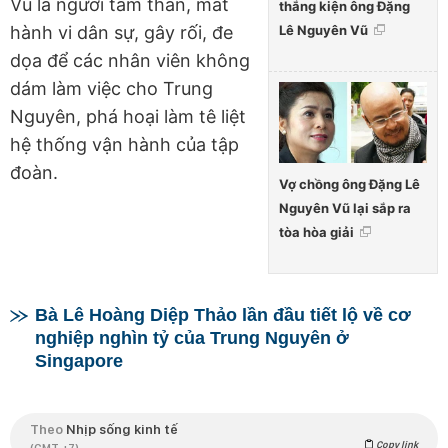
Vũ là người tâm thần, mất
thắng kiện ông Đặng
Lê Nguyên Vũ
hành vi dân sự, gây rối, đe
dọa để các nhân viên không
dám làm việc cho Trung
Nguyên, phá hoại làm tê liệt
hệ thống vận hành của tập
đoàn.
Vợ chồng ông Đặng Lê
Nguyên Vũ lại sắp ra
tòa hòa giải
Bà Lê Hoàng Diệp Thảo lần đầu tiết lộ về cơ
nghiệp nghìn tỷ của Trung Nguyên ở
Singapore
Theo
Nhịp sống kinh tế
Copy link
(GMT +7)