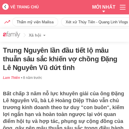
MỚI NHẤT
VỀ TRANG CHỦ
Thẩm mỹ viện Mailisa
Xét xử Thùy Tiên - Quang Linh Vlogs
Xã hội
Trung Nguyên lần đầu tiết lộ mâu
thuẫn sâu sắc khiến vợ chồng Đặng
Lê Nguyên Vũ dứt tình
Lam Thiên
8 năm trước
Bất chấp 3 năm nỗ lực khuyên giải của ông Đặng
Lê Nguyên Vũ, bà Lê Hoàng Diệp Thảo vẫn chủ
trương kinh doanh theo tư duy "con buôn", kiếm
lợi ngắn hạn và hoàn toàn ngược lại với quan
điểm hội tụ và hợp tác, phụng sự cộng đồng của
ông, gây nên mâu thuẫn sâu sắc trong điều hành