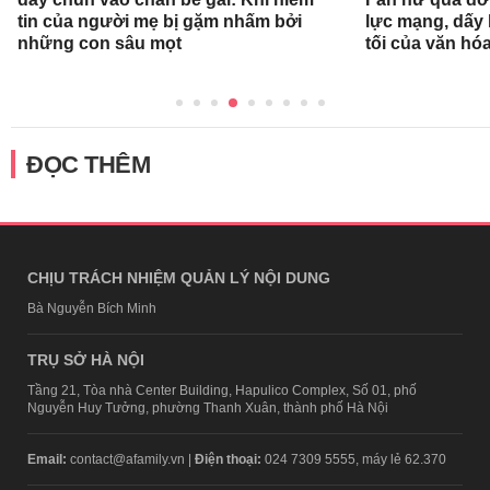
tin của người mẹ bị gặm nhấm bởi
lực mạng, dấy 
những con sâu mọt
tối của văn hóa
ĐỌC THÊM
CHỊU TRÁCH NHIỆM QUẢN LÝ NỘI DUNG
Bà Nguyễn Bích Minh
TRỤ SỞ HÀ NỘI
Tầng 21, Tòa nhà Center Building, Hapulico Complex, Số 01, phố
Nguyễn Huy Tưởng, phường Thanh Xuân, thành phố Hà Nội
Email:
contact@afamily.vn |
Điện thoại:
024 7309 5555, máy lẻ 62.370