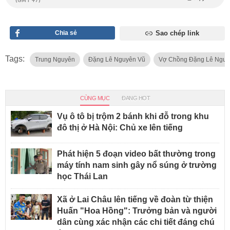
Chia sẻ
Sao chép link
Tags:
Trung Nguyên
Đặng Lê Nguyên Vũ
Vợ Chồng Đặng Lê Nguy
CÙNG MỤC
ĐANG HOT
Vụ ô tô bị trộm 2 bánh khi đỗ trong khu
đô thị ở Hà Nội: Chủ xe lên tiếng
Phát hiện 5 đoạn video bất thường trong
máy tính nam sinh gây nổ súng ở trường
học Thái Lan
Xã ở Lai Châu lên tiếng về đoàn từ thiện
Huấn "Hoa Hồng": Trưởng bản và người
dân cùng xác nhận các chi tiết đáng chú