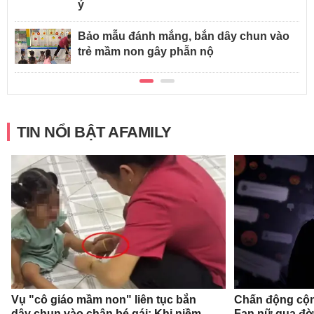
ý
Bảo mẫu đánh mắng, bắn dây chun vào
trẻ mầm non gây phẫn nộ
TIN NỔI BẬT AFAMILY
Vụ "cô giáo mầm non" liên tục bắn
Chấn động cộn
dây chun vào chân bé gái: Khi niềm
Fan nữ qua đời