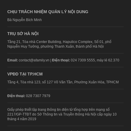
CHỊU TRÁCH NHIỆM QUẢN LÝ NỘI DUNG
Bà Nguyễn Bích Minh
TRỤ SỞ HÀ NỘI
Tầng 21, Tòa nhà Center Building, Hapulico Complex, Số 01, phố
Nguyễn Huy Tưởng, phường Thanh Xuân, thành phố Hà Nội
Email:
contact@afamily.vn |
Điện thoại:
024 7309 5555, máy lẻ 62.370
VPĐD TẠI TP.HCM
Tầng 4, Tòa nhà 123, số 127 Võ Văn Tần, Phường Xuân Hòa, TPHCM
Điện thoại:
028 7307 7979
Giấy phép thiết lập trang thông tin điện tử tổng hợp trên mạng số
2217/GP-TTĐT do Sở Thông tin và Truyền thông Hà Nội cấp ngày 10
tháng 4 năm 2019