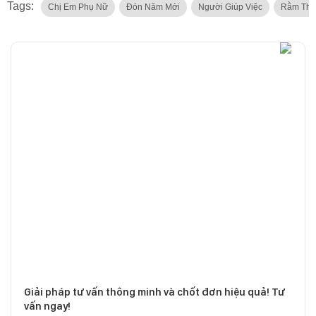
Tags:
Chị Em Phụ Nữ
Đón Năm Mới
Người Giúp Việc
Rằm Thá
Giải pháp tư vấn thông minh và chốt đơn hiệu quả! Tư
vấn ngay!