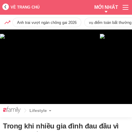
MỚI NHẤT
VỀ TRANG CHỦ
Anh trai vượt ngàn chông gai 2026
vụ điểm toán bất thường
Lifestyle
Trong khi nhiều gia đình đau đầu vì