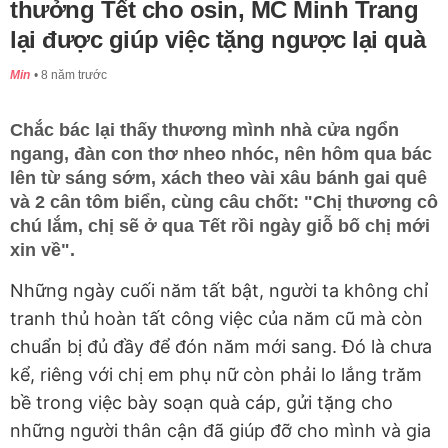
thưởng Tết cho osin, MC Minh Trang
lại được giúp việc tặng ngược lại quà
Min
8 năm trước
Chắc bác lại thấy thương mình nhà cửa ngổn
ngang, đàn con thơ nheo nhóc, nên hôm qua bác
lên từ sáng sớm, xách theo vài xâu bánh gai quê
và 2 cân tôm biển, cùng câu chốt: "Chị thương cô
chú lắm, chị sẽ ở qua Tết rồi ngày giỗ bố chị mới
xin về".
Những ngày cuối năm tất bật, người ta không chỉ
tranh thủ hoàn tất công việc của năm cũ mà còn
chuẩn bị đủ đầy để đón năm mới sang. Đó là chưa
kể, riêng với chị em phụ nữ còn phải lo lắng trăm
bề trong việc bày soạn quà cáp, gửi tặng cho
những người thân cận đã giúp đỡ cho mình và gia