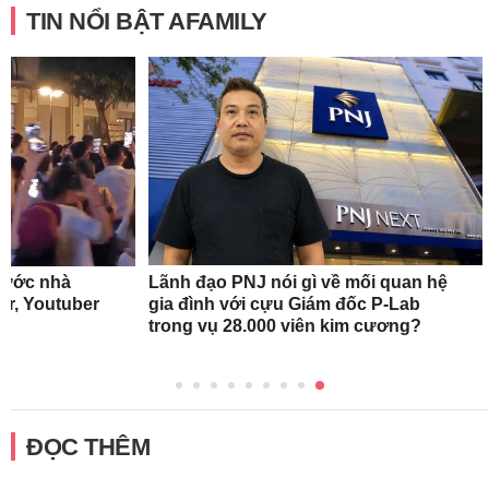
TIN NỔI BẬT AFAMILY
rước nhà
Lãnh đạo PNJ nói gì về mối quan hệ
r, Youtuber
gia đình với cựu Giám đốc P-Lab
trong vụ 28.000 viên kim cương?
ĐỌC THÊM