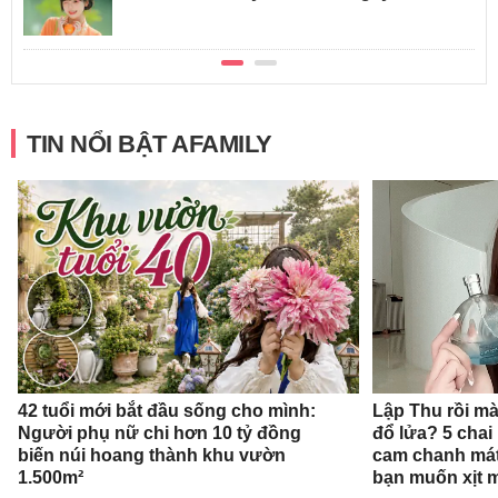
TIN NỔI BẬT AFAMILY
42 tuổi mới bắt đầu sống cho mình:
Lập Thu rồi mà
Người phụ nữ chi hơn 10 tỷ đồng
đổ lửa? 5 cha
biến núi hoang thành khu vườn
cam chanh mát
1.500m²
bạn muốn xịt 