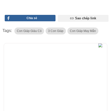
Chia sẻ
Sao chép link
Tags:
Con Giáp Giàu Có
3 Con Giáp
Con Giáp May Mắn