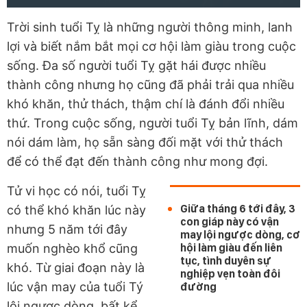
Trời sinh tuổi Tỵ là những người thông minh, lanh
lợi và biết nắm bắt mọi cơ hội làm giàu trong cuộc
sống. Đa số người tuổi Tỵ gặt hái được nhiều
thành công nhưng họ cũng đã phải trải qua nhiều
khó khăn, thử thách, thậm chí là đánh đổi nhiều
thứ. Trong cuộc sống, người tuổi Tỵ bản lĩnh, dám
nói dám làm, họ sẵn sàng đối mặt với thử thách
để có thể đạt đến thành công như mong đợi.
Tử vi học có nói, tuổi Tỵ
Giữa tháng 6 tới đây, 3
có thể khó khăn lúc này
con giáp này có vận
nhưng 5 năm tới đây
may lội ngược dòng, cơ
muốn nghèo khổ cũng
hội làm giàu đến liên
tục, tình duyên sự
khó. Từ giai đoạn này là
nghiệp vẹn toàn đôi
lúc vận may của tuổi Tý
đường
lội ngược dòng, bất kể