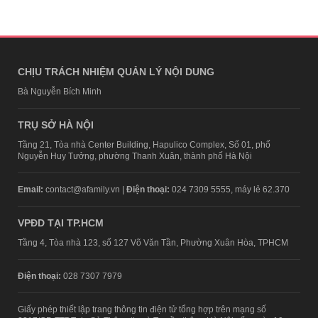
CHỊU TRÁCH NHIỆM QUẢN LÝ NỘI DUNG
Bà Nguyễn Bích Minh
TRỤ SỞ HÀ NỘI
Tầng 21, Tòa nhà Center Building, Hapulico Complex, Số 01, phố
Nguyễn Huy Tưởng, phường Thanh Xuân, thành phố Hà Nội
Email:
contact@afamily.vn |
Điện thoại:
024 7309 5555, máy lẻ 62.370
VPĐD TẠI TP.HCM
Tầng 4, Tòa nhà 123, số 127 Võ Văn Tần, Phường Xuân Hòa, TPHCM
Điện thoại:
028 7307 7979
Giấy phép thiết lập trang thông tin điện tử tổng hợp trên mạng số