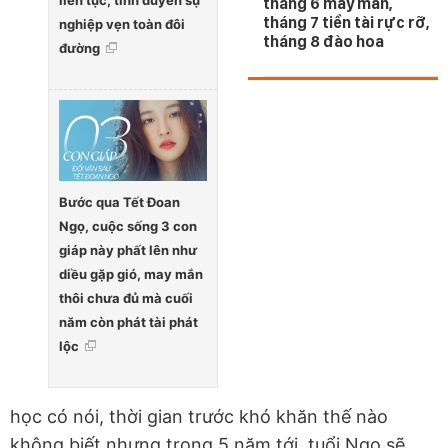
liên tục, tình duyên sự
tháng 6 may mắn,
tháng 7 tiền tài rực rỡ,
nghiệp vẹn toàn đôi
tháng 8 đào hoa
đường
Bước qua Tết Đoan
Ngọ, cuộc sống 3 con
giáp này phất lên như
diều gặp gió, may mắn
thôi chưa đủ mà cuối
năm còn phát tài phát
lộc
học có nói, thời gian trước khó khăn thế nào
không biết nhưng trong 5 năm tới, tuổi Ngọ sẽ