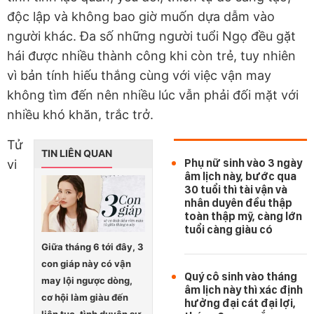
độc lập và không bao giờ muốn dựa dẫm vào
người khác. Đa số những người tuổi Ngọ đều gặt
hái được nhiều thành công khi còn trẻ, tuy nhiên
vì bản tính hiếu thắng cùng với việc vận may
không tìm đến nên nhiều lúc vẫn phải đối mặt với
nhiều khó khăn, trắc trở.
Tử
TIN LIÊN QUAN
Phụ nữ sinh vào 3 ngày
vi
âm lịch này, bước qua
30 tuổi thì tài vận và
nhân duyên đều thập
toàn thập mỹ, càng lớn
tuổi càng giàu có
Giữa tháng 6 tới đây, 3
con giáp này có vận
Quý cô sinh vào tháng
may lội ngược dòng,
âm lịch này thì xác định
cơ hội làm giàu đến
hưởng đại cát đại lợi,