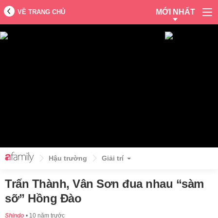
MỚI NHẤT
VỀ TRANG CHỦ
Hậu trường
Giải trí
Trấn Thành, Vân Sơn đua nhau “sàm
sỡ” Hồng Đào
Shindo
10 năm trước