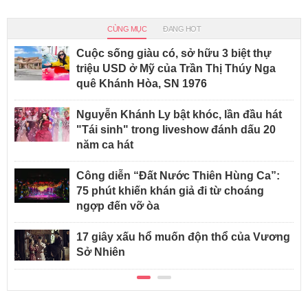
CÙNG MỤC
ĐANG HOT
Cuộc sống giàu có, sở hữu 3 biệt thự
triệu USD ở Mỹ của Trần Thị Thúy Nga
quê Khánh Hòa, SN 1976
Nguyễn Khánh Ly bật khóc, lần đầu hát
"Tái sinh" trong liveshow đánh dấu 20
năm ca hát
Công diễn “Đất Nước Thiên Hùng Ca”:
75 phút khiến khán giả đi từ choáng
ngợp đến vỡ òa
17 giây xấu hổ muốn độn thổ của Vương
Sở Nhiên