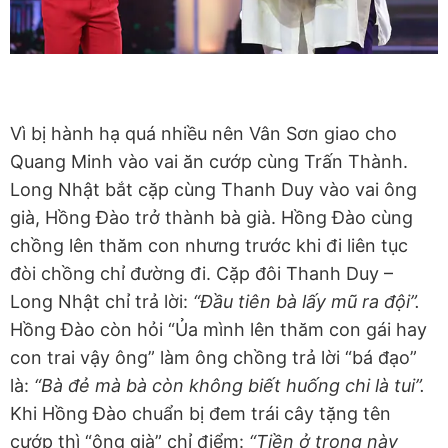
Vì bị hành hạ quá nhiều nên Vân Sơn giao cho
Quang Minh vào vai ăn cướp cùng Trấn Thành.
Long Nhật bắt cặp cùng Thanh Duy vào vai ông
già, Hồng Đào trở thành bà già. Hồng Đào cùng
chồng lên thăm con nhưng trước khi đi liên tục
đòi chồng chỉ đường đi. Cặp đôi Thanh Duy –
Long Nhật chỉ trả lời:
“Đầu tiên bà lấy mũ ra đội”.
Hồng Đào còn hỏi “Ủa mình lên thăm con gái hay
con trai vậy ông” làm ông chồng trả lời “bá đạo”
là:
“Bà đẻ mà bà còn không biết huống chi là tui”.
Khi Hồng Đào chuẩn bị đem trái cây tặng tên
cướp thì “ông già” chỉ điểm:
“Tiền ở trong này