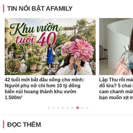
TIN NỔI BẬT AFAMILY
42 tuổi mới bắt đầu sống cho mình:
Lập Thu rồi mà
Người phụ nữ chi hơn 10 tỷ đồng
đổ lửa? 5 cha
biến núi hoang thành khu vườn
cam chanh mát
1.500m²
bạn muốn xịt 
ĐỌC THÊM