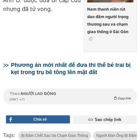
Anh D. được đưa đi cấp cứu
nhưng đã tử vong.
Nam thanh niên rút
dao đâm người trọng
thương sau va chạm
giao thông ở Sài Gòn
Phương án mới nhất để đưa thi thể bé trai bị
kẹt trong trụ bê tông lên mặt đất
Theo
NGƯỜI LAO ĐỘNG
Copy link
(GMT +7)
Chia sẻ
Sao chép link
Tags:
Bị Đâm Chết Sau Va Chạm Giao Thông
Người Đàn Ông Bị Đâm C