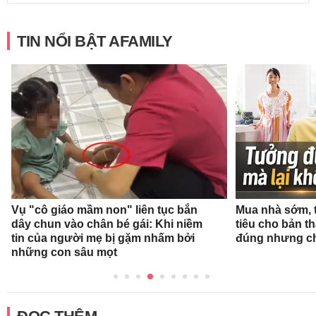
TIN NỔI BẬT AFAMILY
Vụ "cô giáo mầm non" liên tục bắn
Mua nhà sớm, 
dây chun vào chân bé gái: Khi niềm
tiêu cho bản t
tin của người mẹ bị gặm nhấm bởi
đúng nhưng ch
những con sâu mọt