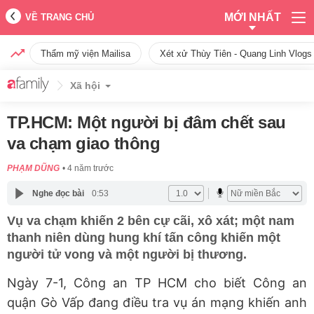
MỚI NHẤT
VỀ TRANG CHỦ
Thẩm mỹ viện Mailisa
Xét xử Thùy Tiên - Quang Linh Vlogs
Xã hội
TP.HCM: Một người bị đâm chết sau
va chạm giao thông
PHẠM DŨNG
4 năm trước
Nghe đọc bài
0:53
Vụ va chạm khiến 2 bên cự cãi, xô xát; một nam
thanh niên dùng hung khí tấn công khiến một
người tử vong và một người bị thương.
Ngày 7-1, Công an TP HCM cho biết Công an
quận Gò Vấp đang điều tra vụ án mạng khiến anh