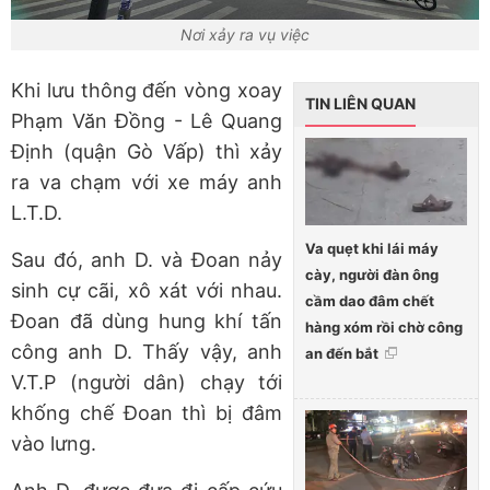
Nơi xảy ra vụ việc
Khi lưu thông đến vòng xoay
TIN LIÊN QUAN
Phạm Văn Đồng - Lê Quang
Định (quận Gò Vấp) thì xảy
ra va chạm với xe máy anh
L.T.D.
Va quẹt khi lái máy
Sau đó, anh D. và Đoan nảy
cày, người đàn ông
sinh cự cãi, xô xát với nhau.
cầm dao đâm chết
Đoan đã dùng hung khí tấn
hàng xóm rồi chờ công
công anh D. Thấy vậy, anh
an đến bắt
V.T.P (người dân) chạy tới
khống chế Đoan thì bị đâm
vào lưng.