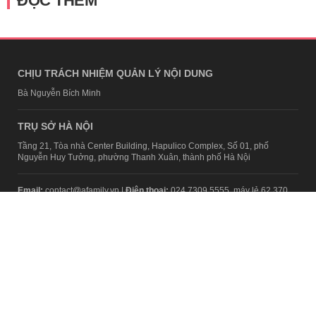
ĐỌC THÊM
CHỊU TRÁCH NHIỆM QUẢN LÝ NỘI DUNG
Bà Nguyễn Bích Minh
TRỤ SỞ HÀ NỘI
Tầng 21, Tòa nhà Center Building, Hapulico Complex, Số 01, phố
Nguyễn Huy Tưởng, phường Thanh Xuân, thành phố Hà Nội
Email:
contact@afamily.vn |
Điện thoại:
024 7309 5555, máy lẻ 62.370
VPĐD TẠI TP.HCM
Tầng 4, Tòa nhà 123, số 127 Võ Văn Tần, Phường Xuân Hòa, TPHCM
Điện thoại:
028 7307 7979
Giấy phép thiết lập trang thông tin điện tử tổng hợp trên mạng số