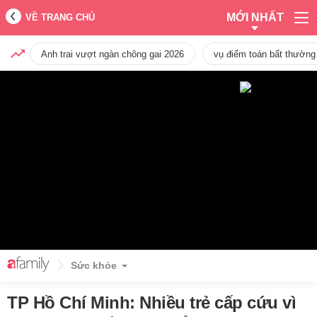
MỚI NHẤT
VỀ TRANG CHỦ
Anh trai vượt ngàn chông gai 2026
vụ điểm toán bất thường
Sức khỏe
TP Hồ Chí Minh: Nhiều trẻ cấp cứu vì