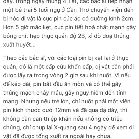
đây, trong ngày mùng 4 Tết, các bác sĩ tiếp nhận
một bé trai 5 tuổi ngụ ở Cần Thơ chuyển viện đến
bị hóc dị vật là cục pin cúc áo có đường kính 2cm.
Hơn 5 giờ mắc kẹt, cục pin tiết hoá chất mạnh gây
bỏng chít hẹp thực quản độ 2B, xì dò doạ thủng
xuất huyết...
Theo các bác sĩ, với các loại pin bị kẹt lại ở thực
quản, đó là một cấp cứu khẩn cấp, dị vật cần phải
được lấy ra trong vòng 2 giờ sau khi nuốt. Vì nếu
để kéo dài, pin bắt đầu ăn mòn và có thể gây
thủng mạch chảy máu, gây nguy hiểm đến tính
mạng. Nhưng nếu trẻ lớn, chỉ nuốt phải một viên
pin kích thước dưới 12mm và đã qua dạ dày, thì
không cần can thiệp khẩn nếu không có triệu
chứng, chỉ chụp lại X-quang sau 4 ngày để xem dị
vật đã được tống xuất ra ngoài hay chưa.