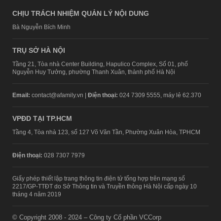
CHỊU TRÁCH NHIỆM QUẢN LÝ NỘI DUNG
Bà Nguyễn Bích Minh
TRỤ SỞ HÀ NỘI
Tầng 21, Tòa nhà Center Building, Hapulico Complex, Số 01, phố
Nguyễn Huy Tưởng, phường Thanh Xuân, thành phố Hà Nội
Email:
contact@afamily.vn |
Điện thoại:
024 7309 5555, máy lẻ 62.370
VPĐD TẠI TP.HCM
Tầng 4, Tòa nhà 123, số 127 Võ Văn Tần, Phường Xuân Hòa, TPHCM
Điện thoại:
028 7307 7979
Giấy phép thiết lập trang thông tin điện tử tổng hợp trên mạng số
2217/GP-TTĐT do Sở Thông tin và Truyền thông Hà Nội cấp ngày 10
tháng 4 năm 2019
© Copyright 2008 - 2024 – Công ty Cổ phần VCCorp