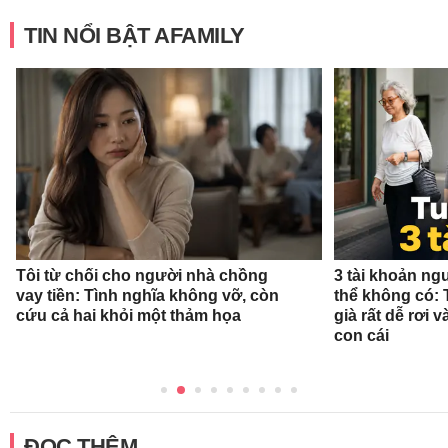
TIN NỔI BẬT AFAMILY
Tôi từ chối cho người nhà chồng
3 tài khoản ng
vay tiền: Tình nghĩa không vỡ, còn
thể không có: 
cứu cả hai khỏi một thảm họa
già rất dễ rơi
con cái
ĐỌC THÊM