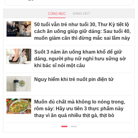
CÙNG MỤC
ĐANG HOT
50 tuổi vẫn trẻ như tuổi 30, Thư Kỳ tiết lộ
cách ăn uống giúp giữ dáng: Sau tuổi 40,
muốn giảm cân thì đừng mắc sai lầm này
Suốt 3 năm ăn uống kham khổ để giữ
dáng, người phụ nữ nghỉ hưu sững sờ
khi bác sĩ nói một câu
Nguy hiểm khi trẻ nuốt pin điện tử
Muốn đủ chất mà không lo nóng trong,
rôm sảy: Hãy ưu tiên 3 thực phẩm này
thay vì ăn quá nhiều thịt gà, thịt bò