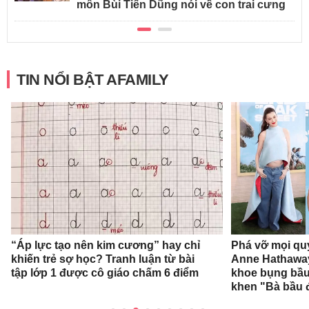
môn Bùi Tiến Dũng nói về con trai cưng
TIN NỔI BẬT AFAMILY
“Áp lực tạo nên kim cương” hay chỉ
Phá vỡ mọi qu
khiến trẻ sợ học? Tranh luận từ bài
Anne Hathaway
tập lớp 1 được cô giáo chấm 6 điểm
khoe bụng bầu,
khen "Bà bầu đ