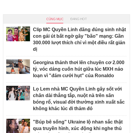
CÙNG MỤC
ĐANG HOT
Clip MC Quyền Linh đăng đúng sinh nhật
con gái út bất ngờ gây "bão" mạng: Gần
300.000 lượt thích chỉ vì một điều rất giản
dị
Georgina thảnh thơi lên chuyên cơ 2.000
tỷ, vóc dáng cuốn hút giữa lúc MXH náo
loạn vì "đám cưới hụt" của Ronaldo
Lọ Lem nhà MC Quyền Linh gây sốt với
chân dài thẳng tắp, nuột nà trên sân
bóng rổ, visual đời thường xinh xuất sắc
không khác lúc đi thảm đỏ
"Búp bê sống" Ukraine lộ nhan sắc thật
qua truyền hình, xúc động khi nghe thủ