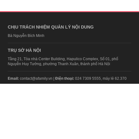
CHỊU TRÁCH NHIỆM QUẢN LÝ NỘI DUNG
Bà Nguyễn Bích Minh
TRỤ SỞ HÀ NỘI
Tầng 21, Tòa nhà Center Building, Hapulico Complex, Số 01, phố
Nguyễn Huy Tưởng, phường Thanh Xuân, thành phố Hà Nội
Email:
contact@afamily.vn |
Điện thoại:
024 7309 5555, máy lẻ 62.370
VPĐD TẠI TP.HCM
Tầng 4, Tòa nhà 123, số 127 Võ Văn Tần, Phường Xuân Hòa, TPHCM
Điện thoại:
028 7307 7979
Giấy phép thiết lập trang thông tin điện tử tổng hợp trên mạng số
2217/GP-TTĐT do Sở Thông tin và Truyền thông Hà Nội cấp ngày 10