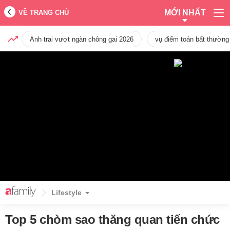
MỚI NHẤT
VỀ TRANG CHỦ
Anh trai vượt ngàn chông gai 2026
vụ điểm toán bất thường
Lifestyle
Top 5 chòm sao thăng quan tiến chức