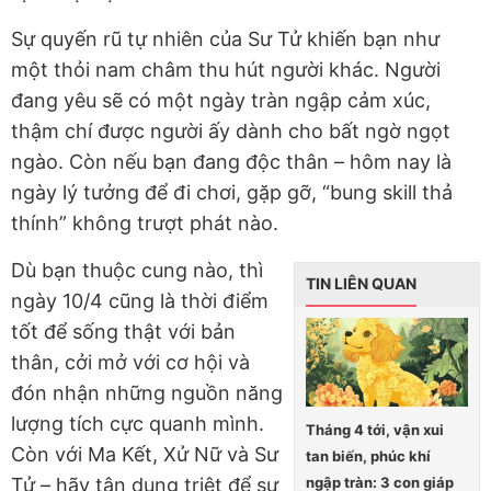
Sự quyến rũ tự nhiên của Sư Tử khiến bạn như
một thỏi nam châm thu hút người khác. Người
đang yêu sẽ có một ngày tràn ngập cảm xúc,
thậm chí được người ấy dành cho bất ngờ ngọt
ngào. Còn nếu bạn đang độc thân – hôm nay là
ngày lý tưởng để đi chơi, gặp gỡ, “bung skill thả
thính” không trượt phát nào.
Dù bạn thuộc cung nào, thì
TIN LIÊN QUAN
ngày 10/4 cũng là thời điểm
tốt để sống thật với bản
thân, cởi mở với cơ hội và
đón nhận những nguồn năng
lượng tích cực quanh mình.
Tháng 4 tới, vận xui
Còn với Ma Kết, Xử Nữ và Sư
tan biến, phúc khí
ngập tràn: 3 con giáp
Tử – hãy tận dụng triệt để sự