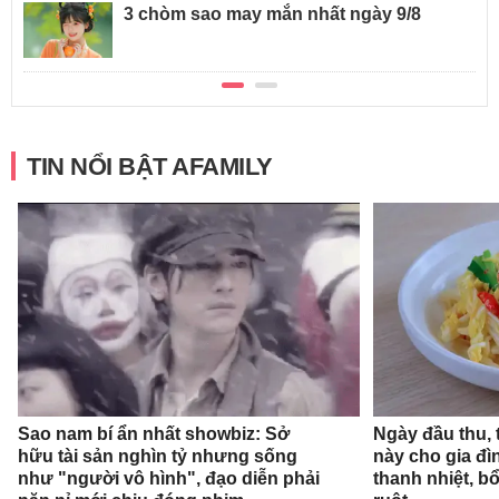
3 chòm sao may mắn nhất ngày 9/8
TIN NỔI BẬT AFAMILY
Sao nam bí ẩn nhất showbiz: Sở
Ngày đầu thu,
hữu tài sản nghìn tỷ nhưng sống
này cho gia đì
như "người vô hình", đạo diễn phải
thanh nhiệt, 