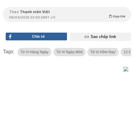
Theo
Thanh niên Việt
Copy link
08/04/2025 23:00 (GMT +7)
Chia sẻ
Sao chép link
Tags:
Tử Vi Hàng Ngày
Tử Vi Ngày Mới]
Tử Vi Hôm Nay'
12 Cu