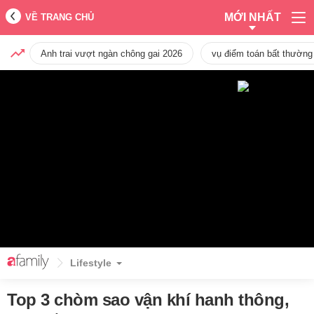
MỚI NHẤT
VỀ TRANG CHỦ
Anh trai vượt ngàn chông gai 2026
vụ điểm toán bất thường
Lifestyle
Top 3 chòm sao vận khí hanh thông,