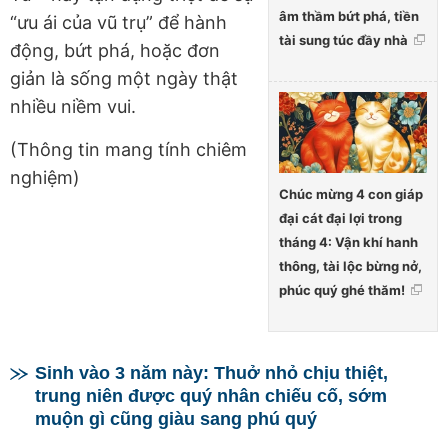
âm thầm bứt phá, tiền
“ưu ái của vũ trụ” để hành
tài sung túc đầy nhà
động, bứt phá, hoặc đơn
giản là sống một ngày thật
nhiều niềm vui.
(Thông tin mang tính chiêm
nghiệm)
Chúc mừng 4 con giáp
đại cát đại lợi trong
tháng 4: Vận khí hanh
thông, tài lộc bừng nở,
phúc quý ghé thăm!
Sinh vào 3 năm này: Thuở nhỏ chịu thiệt,
trung niên được quý nhân chiếu cố, sớm
muộn gì cũng giàu sang phú quý