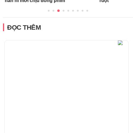
năn nỉ mới chịu đóng phim
ruột
ĐỌC THÊM