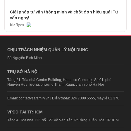
Giải pháp tư vấn thông minh và chốt đơn hiệu quả! Tư
vấn ngay!
bizfly.vn
CHỊU TRÁCH NHIỆM QUẢN LÝ NỘI DUNG
Bà Nguyễn Bích Minh
TRỤ SỞ HÀ NỘI
Tầng 21, Tòa nhà Center Building, Hapulico Complex, Số 01, phố
Nguyễn Huy Tưởng, phường Thanh Xuân, thành phố Hà Nội
Email:
contact@afamily.vn |
Điện thoại:
024 7309 5555, máy lẻ 62.370
VPĐD TẠI TP.HCM
Tầng 4, Tòa nhà 123, số 127 Võ Văn Tần, Phường Xuân Hòa, TPHCM