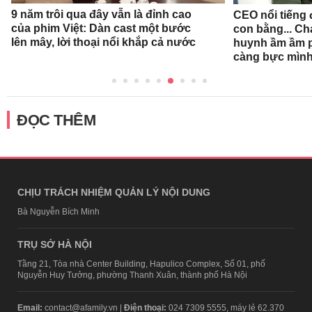
9 năm trôi qua đây vẫn là đỉnh cao
CEO nổi tiếng đ
của phim Việt: Dàn cast một bước
con bằng... Ch
lên mây, lời thoại nổi khắp cả nước
huynh ầm ầm p
càng bực mình
ĐỌC THÊM
CHỊU TRÁCH NHIỆM QUẢN LÝ NỘI DUNG
Bà Nguyễn Bích Minh
TRỤ SỞ HÀ NỘI
Tầng 21, Tòa nhà Center Building, Hapulico Complex, Số 01, phố
Nguyễn Huy Tưởng, phường Thanh Xuân, thành phố Hà Nội
Email:
contact@afamily.vn |
Điện thoại:
024 7309 5555, máy lẻ 62.370