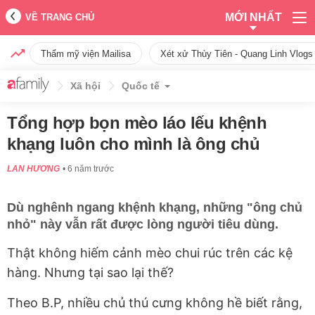
MỚI NHẤT
VỀ TRANG CHỦ
Thẩm mỹ viện Mailisa
Xét xử Thùy Tiên - Quang Linh Vlogs
Xã hội
Quốc tế
Tổng hợp bọn mèo láo lếu khệnh
khạng luôn cho mình là ông chủ
LAN HƯƠNG
6 năm trước
Dù nghênh ngang khệnh khạng, những "ông chủ
nhỏ" này vẫn rất được lòng người tiêu dùng.
Thật không hiếm cảnh mèo chui rúc trên các kệ
hàng. Nhưng tại sao lại thế?
Theo B.P, nhiều chủ thú cưng không hề biết rằng,