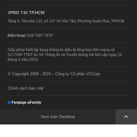
VPĐD TẠI TP.HCM
Tầng 4, Tòa nhà 123, số 127 Võ Văn Tần, Phường Xuân Hòa, TPHCM
Điện thoại:
028 7307 7979
Giấy phép thiết lập trang thông tin điện tử tổng hợp trên mạng số
2217/GP-TTĐT do Sở Thông tin và Truyền thông Hà Nội cấp ngày 10
tháng 4 năm 2019
© Copyright 2008 - 2024 – Công ty Cổ phần VCCorp
Chính sách bảo mật
Fanpage aFamily
Xem bản Desktop