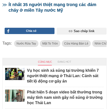
Ít nhất 35 người thiệt mạng trong các đám
cháy ở miền Tây nước Mỹ
Chia sẻ
Sao chép link
Tags:
Nước Rửa Tay
Mặt To Tròn
Cửa Hàng Bán Lẻ
Nhìn Chằ
CÙNG MỤC
ĐANG HOT
Vụ học sinh xả súng tại trường khiến 7
người thiệt mạng ở Thái Lan: Cảnh sát
tiết lộ động cơ gây án
Phát hiện 5 đoạn video bất thường trong
máy tính nam sinh gây nổ súng ở trường
học Thái Lan