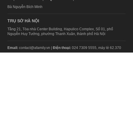
Bà Nguyễn Bích Minh
TRỤ SỞ HÀ NỘI
Tầng 21, Tòa nhà Center Building, Hapulico Complex, Số 01, phố
Nguyễn Huy Tưởng, phường Thanh Xuân, thành phố Hà Nội
Email:
contact@afamily.vn |
Điện thoại:
024 7309 5555, máy lẻ 62.370
VPĐD TẠI TP.HCM
Tầng 4, Tòa nhà 123, số 127 Võ Văn Tần, Phường Xuân Hòa, TPHCM
Điện thoại:
028 7307 7979
Giấy phép thiết lập trang thông tin điện tử tổng hợp trên mạng số
2217/GP-TTĐT do Sở Thông tin và Truyền thông Hà Nội cấp ngày 10
tháng 4 năm 2019
© Copyright 2008 - 2024 – Công ty Cổ phần VCCorp