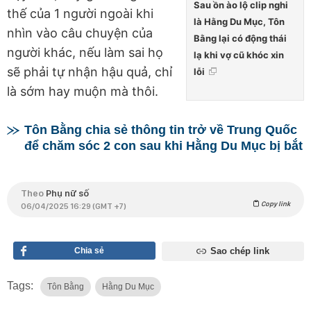
Sau ồn ào lộ clip nghi
thế của 1 người ngoài khi
là Hằng Du Mục, Tôn
nhìn vào câu chuyện của
Bằng lại có động thái
người khác, nếu làm sai họ
lạ khi vợ cũ khóc xin
sẽ phải tự nhận hậu quả, chỉ
lỗi
là sớm hay muộn mà thôi.
Tôn Bằng chia sẻ thông tin trở về Trung Quốc
để chăm sóc 2 con sau khi Hằng Du Mục bị bắt
Theo
Phụ nữ số
Copy link
06/04/2025 16:29 (GMT +7)
Chia sẻ
Sao chép link
Tags:
Tôn Bằng
Hằng Du Mục