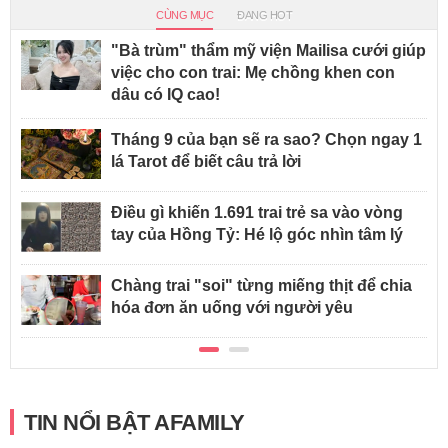
CÙNG MỤC
ĐANG HOT
"Bà trùm" thẩm mỹ viện Mailisa cưới giúp
việc cho con trai: Mẹ chồng khen con
dâu có IQ cao!
Tháng 9 của bạn sẽ ra sao? Chọn ngay 1
lá Tarot để biết câu trả lời
Điều gì khiến 1.691 trai trẻ sa vào vòng
tay của Hồng Tỷ: Hé lộ góc nhìn tâm lý
Chàng trai "soi" từng miếng thịt để chia
hóa đơn ăn uống với người yêu
TIN NỔI BẬT AFAMILY