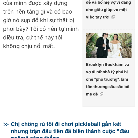
đẻ và bố mẹ vợ vì đang
của mình được xây dựng
che giấu giúp vợ một
trên nền tảng gì và có bao
việc tày trời
giờ nó sụp đổ khi sự thật bị
phơi bày? Tôi có nên tự mình
điều tra, cứ thế này tôi
không chịu nổi mất.
Brooklyn Beckham và
vợ ái nữ nhà tỷ phú bị
chê "phô trương", làm
tổn thương sâu sắc bố
mẹ đẻ
Chị chồng rủ tôi đi chơi pickleball gắn kết
nhưng trận đầu tiên đã biến thành cuộc "đấu