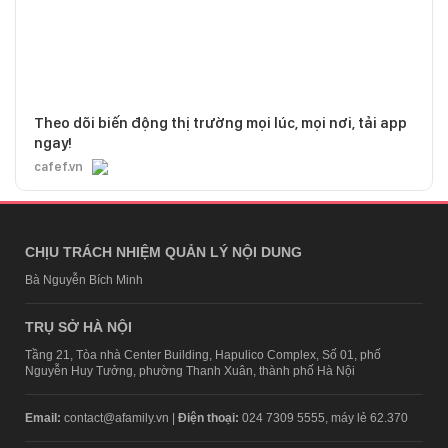
Theo dõi biến động thị trường mọi lúc, mọi nơi, tải app
ngay!
cafef.vn
CHỊU TRÁCH NHIỆM QUẢN LÝ NỘI DUNG
Bà Nguyễn Bích Minh
TRỤ SỞ HÀ NỘI
Tầng 21, Tòa nhà Center Building, Hapulico Complex, Số 01, phố
Nguyễn Huy Tưởng, phường Thanh Xuân, thành phố Hà Nội
Email:
contact@afamily.vn |
Điện thoại:
024 7309 5555, máy lẻ 62.370