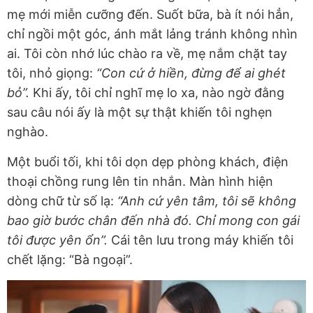
mẹ mới miễn cưỡng đến. Suốt bữa, bà ít nói hẳn,
chỉ ngồi một góc, ánh mắt lảng tránh không nhìn
ai. Tôi còn nhớ lúc chào ra về, mẹ nắm chặt tay
tôi, nhỏ giọng:
“Con cứ ở hiền, đừng để ai ghét
bỏ”.
Khi ấy, tôi chỉ nghĩ mẹ lo xa, nào ngờ đằng
sau câu nói ấy là một sự thật khiến tôi nghẹn
nghào.
Một buổi tối, khi tôi dọn dẹp phòng khách, điện
thoại chồng rung lên tin nhắn. Màn hình hiện
dòng chữ từ số lạ:
“Anh cứ yên tâm, tôi sẽ không
bao giờ bước chân đến nhà đó. Chỉ mong con gái
tôi được yên ổn”.
Cái tên lưu trong máy khiến tôi
chết lặng: “Bà ngoại”.