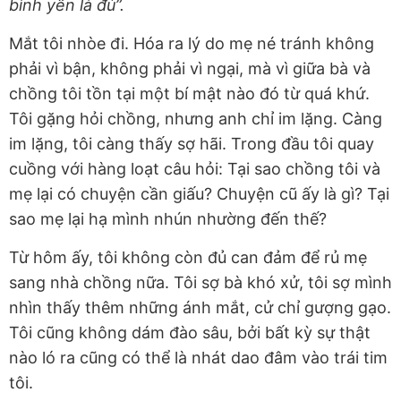
bình yên là đủ”.
Mắt tôi nhòe đi. Hóa ra lý do mẹ né tránh không
phải vì bận, không phải vì ngại, mà vì giữa bà và
chồng tôi tồn tại một bí mật nào đó từ quá khứ.
Tôi gặng hỏi chồng, nhưng anh chỉ im lặng. Càng
im lặng, tôi càng thấy sợ hãi. Trong đầu tôi quay
cuồng với hàng loạt câu hỏi: Tại sao chồng tôi và
mẹ lại có chuyện cần giấu? Chuyện cũ ấy là gì? Tại
sao mẹ lại hạ mình nhún nhường đến thế?
Từ hôm ấy, tôi không còn đủ can đảm để rủ mẹ
sang nhà chồng nữa. Tôi sợ bà khó xử, tôi sợ mình
nhìn thấy thêm những ánh mắt, cử chỉ gượng gạo.
Tôi cũng không dám đào sâu, bởi bất kỳ sự thật
nào ló ra cũng có thể là nhát dao đâm vào trái tim
tôi.