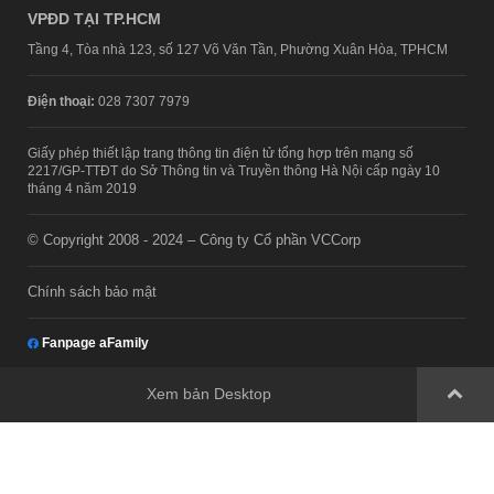
VPĐD TẠI TP.HCM
Tầng 4, Tòa nhà 123, số 127 Võ Văn Tần, Phường Xuân Hòa, TPHCM
Điện thoại:
028 7307 7979
Giấy phép thiết lập trang thông tin điện tử tổng hợp trên mạng số
2217/GP-TTĐT do Sở Thông tin và Truyền thông Hà Nội cấp ngày 10
tháng 4 năm 2019
© Copyright 2008 - 2024 – Công ty Cổ phần VCCorp
Chính sách bảo mật
Fanpage aFamily
Xem bản Desktop