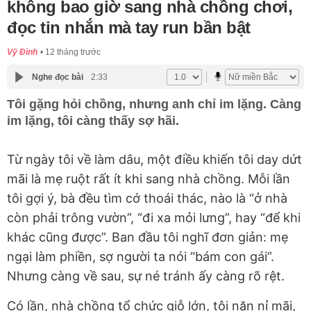
không bao giờ sang nhà chồng chơi,
đọc tin nhắn mà tay run bần bật
Vỹ Đình
12 tháng trước
Nghe đọc bài
2:33
Tôi gặng hỏi chồng, nhưng anh chỉ im lặng. Càng
im lặng, tôi càng thấy sợ hãi.
Từ ngày tôi về làm dâu, một điều khiến tôi day dứt
mãi là mẹ ruột rất ít khi sang nhà chồng. Mỗi lần
tôi gợi ý, bà đều tìm cớ thoái thác, nào là “ở nhà
còn phải trông vườn”, “đi xa mỏi lưng”, hay “để khi
khác cũng được”. Ban đầu tôi nghĩ đơn giản: mẹ
ngại làm phiền, sợ người ta nói “bám con gái”.
Nhưng càng về sau, sự né tránh ấy càng rõ rệt.
Có lần, nhà chồng tổ chức giỗ lớn, tôi năn nỉ mãi,