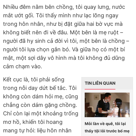
Nhiều đêm nằm bên chồng, tôi quay lưng, nước
mắt ướt gối. Tôi thấy mình như lạc lõng ngay
trong hôn nhân, như bị đặt giữa hai bờ vực mà
không biết nên đi về đâu. Một bên là mẹ ruột –
người đã hy sinh cả đời vì tôi, một bên là chồng –
người tôi lựa chọn gắn bó. Và giữa họ có một bí
mật, một sợi dây vô hình mà tôi không đủ dũng
cảm chạm vào.
Kết cục là, tôi phải sống
TIN LIÊN QUAN
trong nỗi day dứt bế tắc. Tôi
không còn dám hỏi mẹ, cũng
chẳng còn dám gặng chồng.
Chỉ còn lại một khoảng trống
mơ hồ, khiến tôi hoang
Mỗi lần về quê, tôi lại
mang tự hỏi: liệu hôn nhân
thấy tội lỗi trước bố mẹ