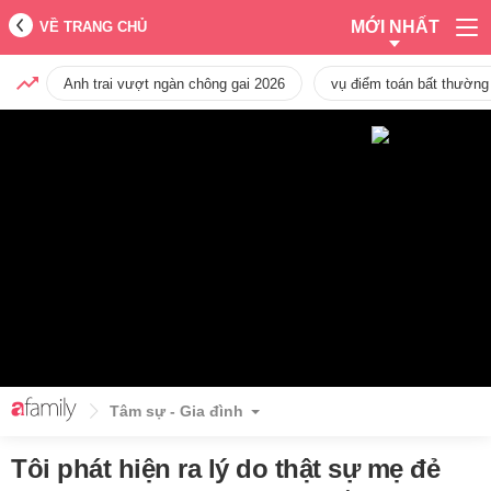
MỚI NHẤT
VỀ TRANG CHỦ
Anh trai vượt ngàn chông gai 2026
vụ điểm toán bất thường
Tâm sự - Gia đình
Tôi phát hiện ra lý do thật sự mẹ đẻ