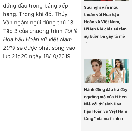
đứng đầu trong bảng xếp
Sau nghi vấn mâu
hạng. Trong khi đó, Thúy
thuẫn với Hoa hậu
Hoàn vũ Việt Nam,
Vân ngậm ngùi đứng thứ 13.
H'Hen Niê chia sẻ tâm
Tập 3 của chương trình
Tôi là
sự buồn bã gây tò mò
Hoa hậu Hoàn vũ Việt Nam
2019
sẽ được phát sóng vào
lúc 21g20 ngày 18/10/2019.
Hành động đáp trả đầy
ngưỡng mộ của H'Hen
Niê với thí sinh Hoa
hậu Hoàn vũ Việt Nam
từng "mỉa mai" mình