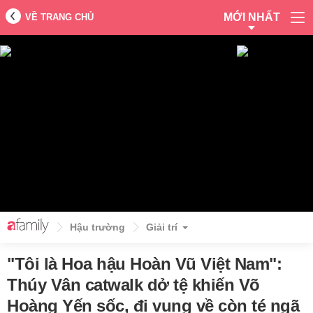
MỚI NHẤT
VỀ TRANG CHỦ
Hậu trường
Giải trí
"Tôi là Hoa hậu Hoàn Vũ Việt Nam":
Thúy Vân catwalk dở tệ khiến Võ
Hoàng Yến sốc, đi vụng về còn té ngã