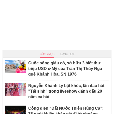
CÙNG MỤC
ĐANG HOT
Cuộc sống giàu có, sở hữu 3 biệt thự
triệu USD ở Mỹ của Trần Thị Thúy Nga
quê Khánh Hòa, SN 1976
Nguyễn Khánh Ly bật khóc, lần đầu hát
"Tái sinh" trong liveshow đánh dấu 20
năm ca hát
Công diễn “Đất Nước Thiên Hùng Ca”:
75 phút khiến khán giả đi từ choáng