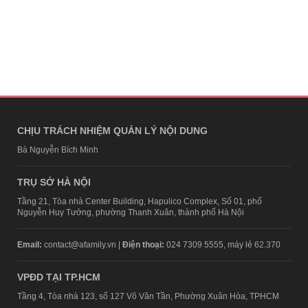
CHỊU TRÁCH NHIỆM QUẢN LÝ NỘI DUNG
Bà Nguyễn Bích Minh
TRỤ SỞ HÀ NỘI
Tầng 21, Tòa nhà Center Building, Hapulico Complex, Số 01, phố
Nguyễn Huy Tưởng, phường Thanh Xuân, thành phố Hà Nội
Email:
contact@afamily.vn |
Điện thoại:
024 7309 5555, máy lẻ 62.370
VPĐD TẠI TP.HCM
Tầng 4, Tòa nhà 123, số 127 Võ Văn Tần, Phường Xuân Hòa, TPHCM