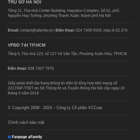
TRỤ SỞ HÀ NỘI
Tầng 21, Tòa nhà Center Building, Hapulico Complex, Số 01, phố
Nguyễn Huy Tưởng, phường Thanh Xuân, thành phố Hà Nội
Email:
contact@afamily.vn |
Điện thoại:
024 7309 5555, máy lẻ 62.370
VPĐD TẠI TP.HCM
Tầng 4, Tòa nhà 123, số 127 Võ Văn Tần, Phường Xuân Hòa, TPHCM
Điện thoại:
028 7307 7979
Giấy phép thiết lập trang thông tin điện tử tổng hợp trên mạng số
2217/GP-TTĐT do Sở Thông tin và Truyền thông Hà Nội cấp ngày 10
tháng 4 năm 2019
© Copyright 2008 - 2024 – Công ty Cổ phần VCCorp
Chính sách bảo mật
Fanpage aFamily