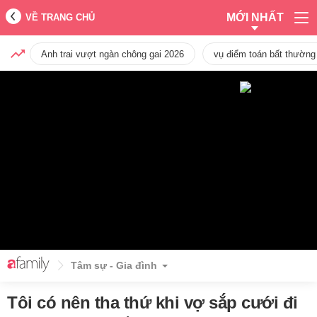
MỚI NHẤT
VỀ TRANG CHỦ
Anh trai vượt ngàn chông gai 2026
vụ điểm toán bất thường
Tâm sự - Gia đình
Tôi có nên tha thứ khi vợ sắp cưới đi