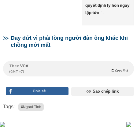
quyết định ly hôn ngay
lập tức
Day dứt vì phải lòng người đàn ông khác khi
chồng mới mất
Theo
VOV
Copy link
(GMT +7)
Chia sẻ
Sao chép link
Tags:
#ngoại Tình