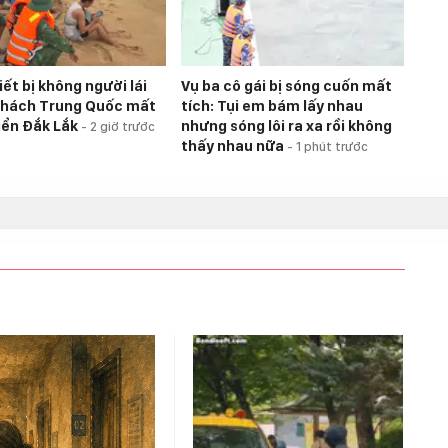
ết bị không người lái
Vụ ba cô gái bị sóng cuốn mất
khách Trung Quốc mất
tích: Tụi em bám lấy nhau
biển Đắk Lắk
nhưng sóng lôi ra xa rồi không
-
2 giờ trước
thấy nhau nữa
-
1 phút trước