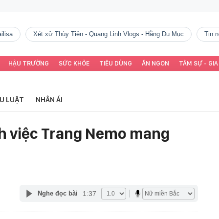
ilisa
Xét xử Thùy Tiên - Quang Linh Vlogs - Hằng Du Mục
tin
HẬU TRƯỜNG
SỨC KHỎE
TIÊU DÙNG
ĂN NGON
TÂM SỰ - GIA
ỂU LUẬT
NHÂN ÁI
nh việc Trang Nemo mang
1:37
Nghe đọc bài