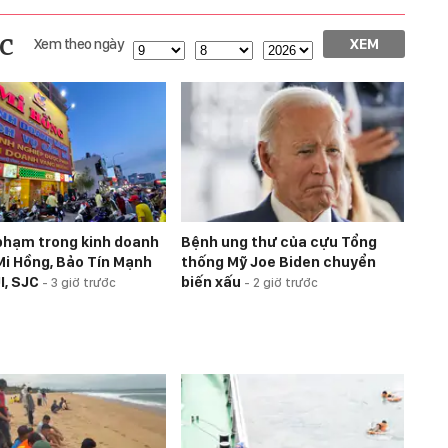
c
Xem theo ngày
XEM
 phạm trong kinh doanh
Bệnh ung thư của cựu Tổng
Mi Hồng, Bảo Tín Mạnh
thống Mỹ Joe Biden chuyển
I, SJC
biến xấu
-
3 giờ trước
-
2 giờ trước