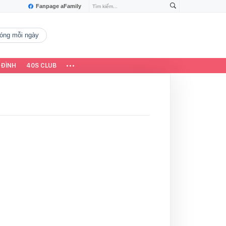
Fanpage aFamily
 nóng mỗi ngày
 ĐÌNH
40S CLUB