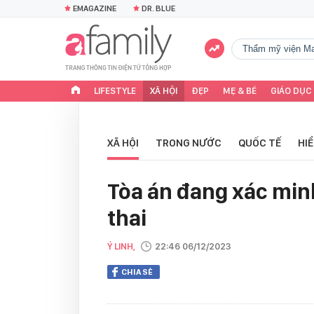
EMAGAZINE
DR. BLUE
Thẩm mỹ viện Ma
LIFESTYLE
XÃ HỘI
ĐẸP
MẸ & BÉ
GIÁO DỤC
XÃ HỘI
TRONG NƯỚC
QUỐC TẾ
HI
Tòa án đang xác mi
thai
Ý LINH,
22:46 06/12/2023
CHIA SẺ