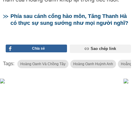
Phía sau cánh cổng hào môn, Tăng Thanh Hà
có thực sự sung sướng như mọi người nghĩ?
Chia sẻ
Sao chép link
Tags:
Hoàng Oanh Và Chồng Tây
Hoàng Oanh Huỳnh Anh
Hoằng 