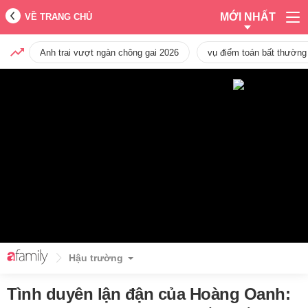
MỚI NHẤT
VỀ TRANG CHỦ
Anh trai vượt ngàn chông gai 2026
vụ điểm toán bất thường
Hậu trường
Tình duyên lận đận của Hoàng Oanh: