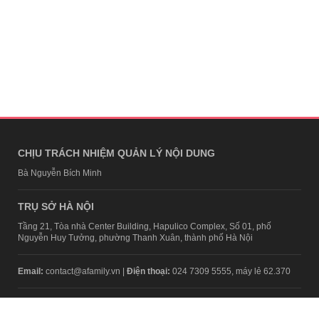
CHỊU TRÁCH NHIỆM QUẢN LÝ NỘI DUNG
Bà Nguyễn Bích Minh
TRỤ SỞ HÀ NỘI
Tầng 21, Tòa nhà Center Building, Hapulico Complex, Số 01, phố
Nguyễn Huy Tưởng, phường Thanh Xuân, thành phố Hà Nội
Email:
contact@afamily.vn |
Điện thoại:
024 7309 5555, máy lẻ 62.370
VPĐD TẠI TP.HCM