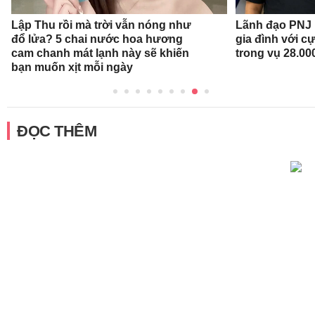
Lập Thu rồi mà trời vẫn nóng như
Lãnh đạo PNJ n
đổ lửa? 5 chai nước hoa hương
gia đình với c
cam chanh mát lạnh này sẽ khiến
trong vụ 28.00
bạn muốn xịt mỗi ngày
ĐỌC THÊM