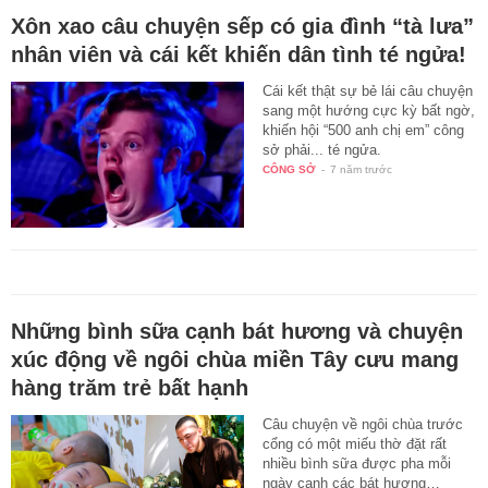
Xôn xao câu chuyện sếp có gia đình “tà lưa”
nhân viên và cái kết khiến dân tình té ngửa!
Cái kết thật sự bẻ lái câu chuyện
sang một hướng cực kỳ bất ngờ,
khiến hội “500 anh chị em” công
sở phải... té ngửa.
CÔNG SỞ
-
7 năm trước
Những bình sữa cạnh bát hương và chuyện
xúc động về ngôi chùa miền Tây cưu mang
hàng trăm trẻ bất hạnh
Câu chuyện về ngôi chùa trước
cổng có một miếu thờ đặt rất
nhiều bình sữa được pha mỗi
ngày cạnh các bát hương…