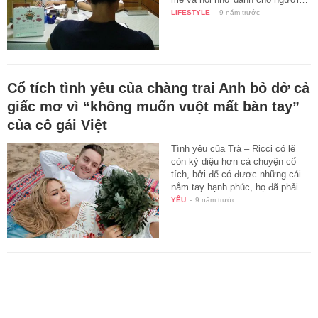
LIFESTYLE
-
9 năm trước
Cổ tích tình yêu của chàng trai Anh bỏ dở cả
giấc mơ vì “không muốn vuột mất bàn tay”
của cô gái Việt
Tình yêu của Trà – Ricci có lẽ
còn kỳ diệu hơn cả chuyện cổ
tích, bởi để có được những cái
nắm tay hạnh phúc, họ đã phải…
YÊU
-
9 năm trước