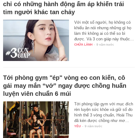
chỉ có những hành động ấm áp khiến trái
tim người khác tan chảy
Với một số người, họ không có
khiếu ăn nói nhưng những gì họ
làm thì không ai có thể so bì
được. Và 3 con giáp này thuộc…
CHỮA LÀNH
-
9 năm trước
Tới phòng gym "ép" vòng eo con kiến, cô
gái may mắn “vớ” ngay được chồng huấn
luyện viên chuẩn 6 múi
Tới phòng tập gym với mục đích
rèn luyện sức khỏe và giữ số đo
hình thể 3 vòng chuẩn, Hoài Thu
đã kén được chồng như mơ…
YÊU
-
9 năm trước