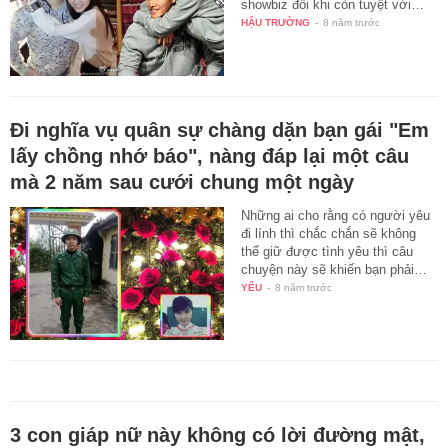
showbiz đôi khi còn tuyệt vời…
HẬU TRƯỜNG
-
8 năm trước
Đi nghĩa vụ quân sự chàng dặn bạn gái "Em
lấy chồng nhớ báo", nàng đáp lại một câu
mà 2 năm sau cưới chung một ngày
Những ai cho rằng có người yêu
đi lính thì chắc chắn sẽ không
thể giữ được tình yêu thì câu
chuyện này sẽ khiến bạn phải…
YÊU
-
8 năm trước
3 con giáp nữ này không có lời đường mật,