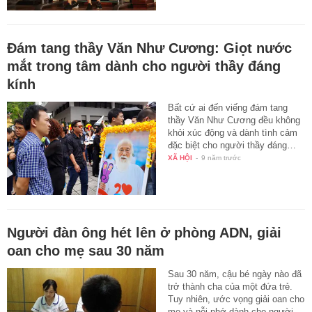
Đám tang thầy Văn Như Cương: Giọt nước
mắt trong tâm dành cho người thầy đáng
kính
Bất cứ ai đến viếng đám tang
thầy Văn Như Cương đều không
khỏi xúc động và dành tình cảm
đặc biệt cho người thầy đáng…
XÃ HỘI
-
9 năm trước
Người đàn ông hét lên ở phòng ADN, giải
oan cho mẹ sau 30 năm
Sau 30 năm, cậu bé ngày nào đã
trở thành cha của một đứa trẻ.
Tuy nhiên, ước vọng giải oan cho
mẹ và nỗi nhớ dành cho người…