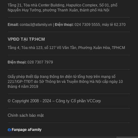
Tầng 21, Tòa nhà Center Building, Hapulico Complex, Số 01, phố
Nguyễn Huy Tưởng, phường Thanh Xuân, thành phố Hà Nội
Email:
contact@afamily.vn |
Điện thoại:
024 7309 5555, máy lẻ 62.370
VPĐD TẠI TP.HCM
Tầng 4, Tòa nhà 123, số 127 Võ Văn Tần, Phường Xuân Hòa, TPHCM
Điện thoại:
028 7307 7979
Giấy phép thiết lập trang thông tin điện tử tổng hợp trên mạng số
2217/GP-TTĐT do Sở Thông tin và Truyền thông Hà Nội cấp ngày 10
tháng 4 năm 2019
© Copyright 2008 - 2024 – Công ty Cổ phần VCCorp
Chính sách bảo mật
Fanpage aFamily