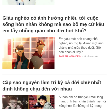
Giàu nghèo có ảnh hưởng nhiều tới cuộc
sống hôn nhân không mà sao bố mẹ cứ kêu
em lấy chồng giàu cho đời bớt khổ?
Em yêu một anh chàng nhà
nghèo, nhưng lại được một anh
chàng nhà giàu theo đuổi. Giờ
nên chọn ai đây?
TÂM SỰ - GIA ĐÌNH
-
8 năm trước
Cặp sao nguyện làm tri kỷ cả đời chứ nhất
định không chịu đến với nhau
Ai bảo chỉ có tình yêu mới lãng
mạn, tình bạn chân thành hay nói
đúng hơn là những tri kỷ trong