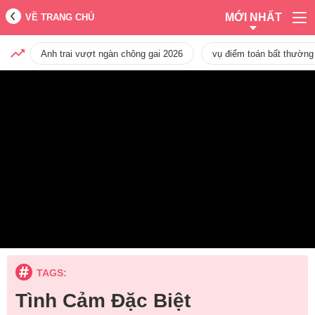
MỚI NHẤT
VỀ TRANG CHỦ
Anh trai vượt ngàn chông gai 2026
vụ điểm toán bất thường
TAGS:
Tình Cảm Đặc Biệt