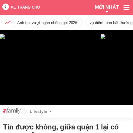
MỚI NHẤT
VỀ TRANG CHỦ
Anh trai vượt ngàn chông gai 2026
vụ điểm toán bất thường
Lifestyle
Tin được không, giữa quận 1 lại có