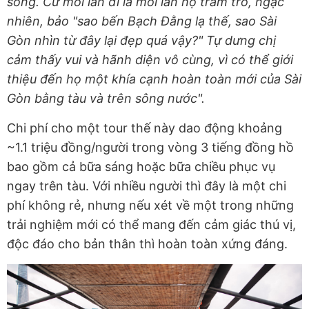
sông. Cứ mỗi lần đi là mỗi lần họ trầm trồ, ngạc
nhiên, bảo "sao bến Bạch Đằng lạ thế, sao Sài
Gòn nhìn từ đây lại đẹp quá vậy?" Tự dưng chị
cảm thấy vui và hãnh diện vô cùng, vì có thể giới
thiệu đến họ một khía cạnh hoàn toàn mới của Sài
Gòn bằng tàu và trên sông nước".
Chi phí cho một tour thế này dao động khoảng
~1.1 triệu đồng/người trong vòng 3 tiếng đồng hồ
bao gồm cả bữa sáng hoặc bữa chiều phục vụ
ngay trên tàu. Với nhiều người thì đây là một chi
phí không rẻ, nhưng nếu xét về một trong những
trải nghiệm mới có thể mang đến cảm giác thú vị,
độc đáo cho bản thân thì hoàn toàn xứng đáng.