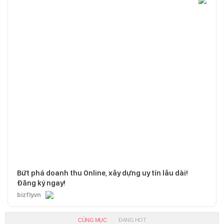
Bứt phá doanh thu Online, xây dựng uy tín lâu dài!
Đăng ký ngay!
bizfly.vn
CÙNG MỤC
ĐANG HOT