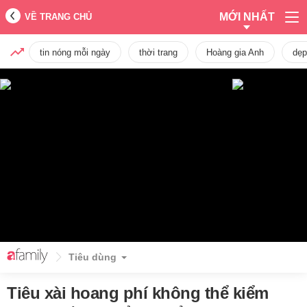
MỚI NHẤT
VỀ TRANG CHỦ
tin nóng mỗi ngày
thời trang
Hoàng gia Anh
dẹp
Tiêu dùng
Tiêu xài hoang phí không thể kiểm