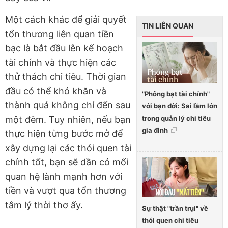
Một cách khác để giải quyết
TIN LIÊN QUAN
tổn thương liên quan tiền
bạc là bắt đầu lên kế hoạch
tài chính và thực hiện các
thử thách chi tiêu. Thời gian
đầu có thể khó khăn và
"Phông bạt tài chính"
thành quả không chỉ đến sau
với bạn đời: Sai lầm lớn
trong quản lý chi tiêu
một đêm. Tuy nhiên, nếu bạn
gia đình
thực hiện từng bước mở để
xây dựng lại các thói quen tài
chính tốt, bạn sẽ dần có mối
quan hệ lành mạnh hơn với
tiền và vượt qua tổn thương
tâm lý thời thơ ấy.
Sự thật "trần trụi" về
thói quen chi tiêu