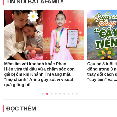
TIN NỔI BẬT AFAMILY
Mềm tim với khoảnh khắc Phan
Cậu bé 8 tuổi 
Hiển vừa thi đấu vừa chăm sóc con
đồng trong 3 
gái bị ốm khi Khánh Thi vắng mặt,
thay đổi cách 
"mợ chảnh" Anna gây sốt vì visual
"cây tiền" và c
quá giống bố
ĐỌC THÊM