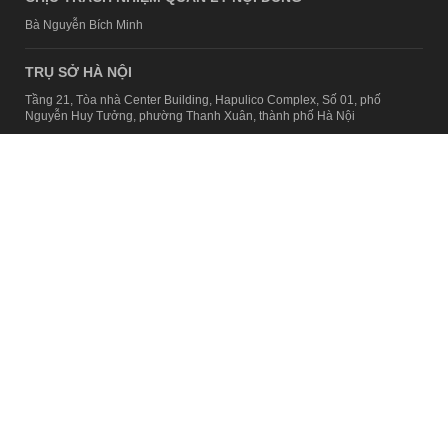
Bà Nguyễn Bích Minh
TRỤ SỞ HÀ NỘI
Tầng 21, Tòa nhà Center Building, Hapulico Complex, Số 01, phố
Nguyễn Huy Tưởng, phường Thanh Xuân, thành phố Hà Nội
Email:
contact@afamily.vn |
Điện thoại:
024 7309 5555, máy lẻ 62.370
VPĐD TẠI TP.HCM
Tầng 4, Tòa nhà 123, số 127 Võ Văn Tần, Phường Xuân Hòa, TPHCM
Điện thoại:
028 7307 7979
Giấy phép thiết lập trang thông tin điện tử tổng hợp trên mạng số
2217/GP-TTĐT do Sở Thông tin và Truyền thông Hà Nội cấp ngày 10
tháng 4 năm 2019
© Copyright 2008 - 2024 – Công ty Cổ phần VCCorp