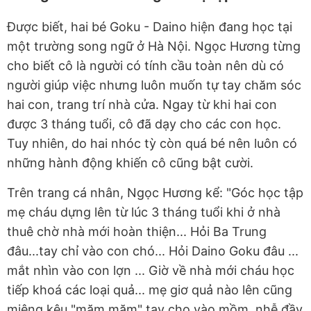
Được biết, hai bé Goku - Daino hiện đang học tại
một trường song ngữ ở Hà Nội. Ngọc Hương từng
cho biết cô là người có tính cầu toàn nên dù có
người giúp việc nhưng luôn muốn tự tay chăm sóc
hai con, trang trí nhà cửa. Ngay từ khi hai con
được 3 tháng tuổi, cô đã dạy cho các con học.
Tuy nhiên, do hai nhóc tỳ còn quá bé nên luôn có
những hành động khiến cô cũng bật cười.
Trên trang cá nhân, Ngọc Hương kể: "Góc học tập
mẹ cháu dựng lên từ lúc 3 tháng tuổi khi ở nhà
thuê chờ nhà mới hoàn thiện... Hỏi Ba Trung
đâu...tay chỉ vào con chó... Hỏi Daino Goku đâu ...
mắt nhìn vào con lợn ... Giờ về nhà mới cháu học
tiếp khoá các loại quả... mẹ giơ quả nào lên cũng
miệng kêu "măm măm" tay cho vào mồm, nhễ đầy