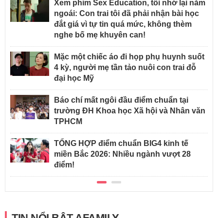
Xem phim Sex Education, tôi nhớ lại năm
ngoái: Con trai tôi đã phải nhận bài học
đắt giá vì tự tin quá mức, không thèm
nghe bố mẹ khuyên can!
Mặc một chiếc áo đi họp phụ huynh suốt
4 kỳ, người mẹ tần tảo nuôi con trai đỗ
đại học Mỹ
Báo chí mất ngôi đầu điểm chuẩn tại
trường ĐH Khoa học Xã hội và Nhân văn
TPHCM
TỔNG HỢP điểm chuẩn BIG4 kinh tế
miền Bắc 2026: Nhiều ngành vượt 28
điểm!
TIN NỔI BẬT AFAMILY