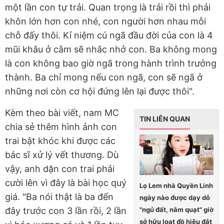
một lần con tự trải. Quan trọng là trải rồi thì phải
khôn lớn hơn con nhé, con người hơn nhau mỗi
chỗ đấy thôi. Kỉ niệm cú ngã đầu đời của con là 4
mũi khâu ở cằm sẽ nhắc nhở con. Ba không mong
là con không bao giờ ngã trong hành trình trưởng
thành. Ba chỉ mong nếu con ngã, con sẽ ngã ở
những nơi còn cơ hội đứng lên lại được thôi".
Kèm theo bài viết, nam MC
TIN LIÊN QUAN
chia sẻ thêm hình ảnh con
trai bật khóc khi được các
bác sĩ xử lý vết thương. Dù
vậy, anh dặn con trai phải
cười lên vì đây là bài học quý
Lọ Lem nhà Quyền Linh
giá. "Ba nói thật là ba đến
ngày nào được dạy dỗ
"ngủ đất, nằm quạt" giờ
đây trước con 3 lần rồi, 2 lần
sở hữu loạt đồ hiệu đắt