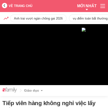
MỚI NHẤT
VỀ TRANG CHỦ
Anh trai vượt ngàn chông gai 2026
vụ điểm toán bất thường
Giáo dục
Tiếp viên hàng không nghỉ việc lấy