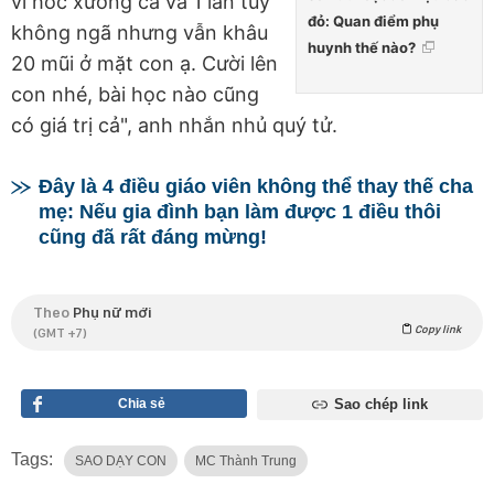
vì hóc xương cá và 1 lần tuy
đỏ: Quan điểm phụ
không ngã nhưng vẫn khâu
huynh thế nào?
20 mũi ở mặt con ạ. Cười lên
con nhé, bài học nào cũng
có giá trị cả", anh nhắn nhủ quý tử.
Đây là 4 điều giáo viên không thể thay thế cha
mẹ: Nếu gia đình bạn làm được 1 điều thôi
cũng đã rất đáng mừng!
Theo
Phụ nữ mới
Copy link
(GMT +7)
Chia sẻ
Sao chép link
Tags:
SAO DẠY CON
MC Thành Trung