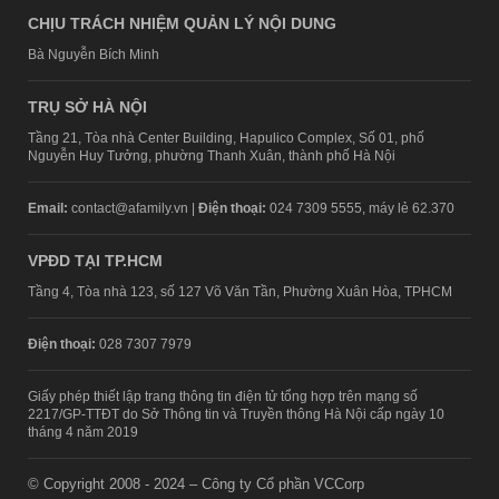
CHỊU TRÁCH NHIỆM QUẢN LÝ NỘI DUNG
Bà Nguyễn Bích Minh
TRỤ SỞ HÀ NỘI
Tầng 21, Tòa nhà Center Building, Hapulico Complex, Số 01, phố
Nguyễn Huy Tưởng, phường Thanh Xuân, thành phố Hà Nội
Email:
contact@afamily.vn |
Điện thoại:
024 7309 5555, máy lẻ 62.370
VPĐD TẠI TP.HCM
Tầng 4, Tòa nhà 123, số 127 Võ Văn Tần, Phường Xuân Hòa, TPHCM
Điện thoại:
028 7307 7979
Giấy phép thiết lập trang thông tin điện tử tổng hợp trên mạng số
2217/GP-TTĐT do Sở Thông tin và Truyền thông Hà Nội cấp ngày 10
tháng 4 năm 2019
© Copyright 2008 - 2024 – Công ty Cổ phần VCCorp