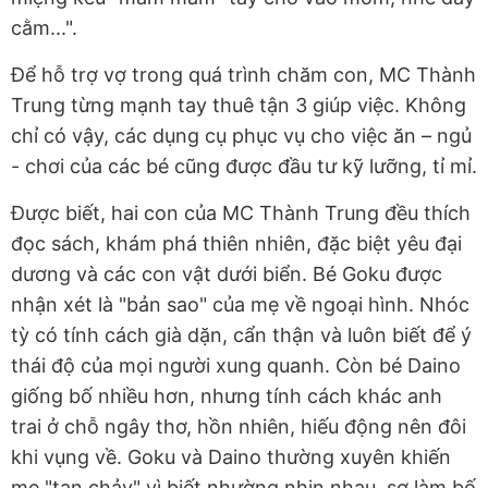
cằm...".
Để hỗ trợ vợ trong quá trình chăm con, MC Thành
Trung từng mạnh tay thuê tận 3 giúp việc. Không
chỉ có vậy, các dụng cụ phục vụ cho việc ăn – ngủ
- chơi của các bé cũng được đầu tư kỹ lưỡng, tỉ mỉ.
Được biết, hai con của MC Thành Trung đều thích
đọc sách, khám phá thiên nhiên, đặc biệt yêu đại
dương và các con vật dưới biển. Bé Goku được
nhận xét là "bản sao" của mẹ về ngoại hình. Nhóc
tỳ có tính cách già dặn, cẩn thận và luôn biết để ý
thái độ của mọi người xung quanh. Còn bé Daino
giống bố nhiều hơn, nhưng tính cách khác anh
trai ở chỗ ngây thơ, hồn nhiên, hiếu động nên đôi
khi vụng về. Goku và Daino thường xuyên khiến
mẹ "tan chảy" vì biết nhường nhịn nhau, sợ làm bố