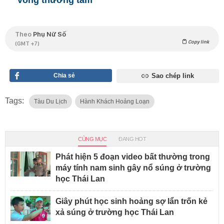
vong thương tâm
Theo
Phụ Nữ Số
Copy link
(GMT +7)
Chia sẻ
Sao chép link
Tags:
Tàu Du Lịch
Hành Khách Hoảng Loạn
CÙNG MỤC
ĐANG HOT
Phát hiện 5 đoạn video bất thường trong
máy tính nam sinh gây nổ súng ở trường
học Thái Lan
Giây phút học sinh hoảng sợ lẩn trốn kẻ
xả súng ở trường học Thái Lan