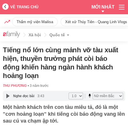
MỚI NHẤT
VỀ TRANG CHỦ
Thẩm mỹ viện Mailisa
Xét xử Thùy Tiên - Quang Linh Vlogs
Xã hội
Quốc tế
Tiếng nổ lớn cùng mảnh vỡ tàu xuất
hiện, thuyền trưởng phát còi báo
động khiến hàng ngàn hành khách
hoảng loạn
THU PHƯƠNG
3 năm trước
Nghe đọc bài
3:43
Một hành khách trên con tàu miêu tả, đó là một
"cơn hoảng loạn" khi tiếng còi báo động vang lên
sau cú va chạm ập tới.