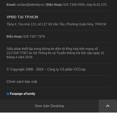
Email:
contact@afamily.vn |
Điện thoại:
024 7309 5555, máy lẻ 62.370
VPĐD TẠI TP.HCM
Tầng 4, Tòa nhà 123, số 127 Võ Văn Tần, Phường Xuân Hòa, TPHCM
Điện thoại:
028 7307 7979
Giấy phép thiết lập trang thông tin điện tử tổng hợp trên mạng số
2217/GP-TTĐT do Sở Thông tin và Truyền thông Hà Nội cấp ngày 10
tháng 4 năm 2019
© Copyright 2008 - 2024 – Công ty Cổ phần VCCorp
Chính sách bảo mật
Fanpage aFamily
Xem bản Desktop