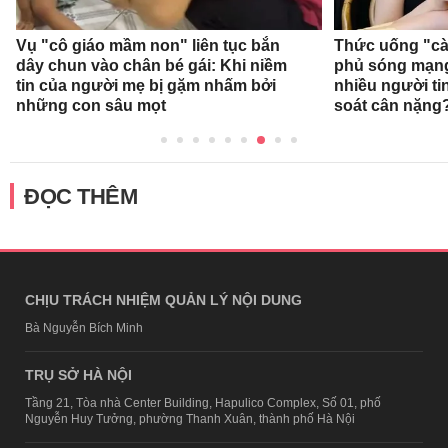
Vụ "cô giáo mầm non" liên tục bắn
Thức uống "cà
dây chun vào chân bé gái: Khi niềm
phủ sóng mạng 
tin của người mẹ bị gặm nhấm bởi
nhiều người ti
những con sâu mọt
soát cân nặng
ĐỌC THÊM
CHỊU TRÁCH NHIỆM QUẢN LÝ NỘI DUNG
Bà Nguyễn Bích Minh
TRỤ SỞ HÀ NỘI
Tầng 21, Tòa nhà Center Building, Hapulico Complex, Số 01, phố
Nguyễn Huy Tưởng, phường Thanh Xuân, thành phố Hà Nội