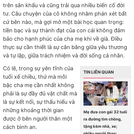
trên sân khấu và cũng trải qua nhiều biến cố đời
tư. Câu chuyện của cô không nhằm phán xét bất
cứ bên nào, mà gợi mở một bài học quan trọng:
tiền bạc và sự thành đạt của con cái không đảm
bảo cho hạnh phúc của cha mẹ khi về già. Điều
thực sự cần thiết là sự cân bằng giữa yêu thương
và tự lập, giữa trách nhiệm và đời sống cá nhân.
Có lẽ, trong sự yên tĩnh của
TIN LIÊN QUAN
tuổi xế chiều, thứ mà mỗi
bậc cha mẹ cần nhất không
phải là sự đầy đủ vật chất mà
là sự kết nối, sự thấu hiểu và
những khoảng thời gian
Mẹ đưa con gái 32 tuổi
được ở bên người thân một
ra đường tìm chồng,
tặng kèm nhà, xe;
cách bình an.
nhiều người than: