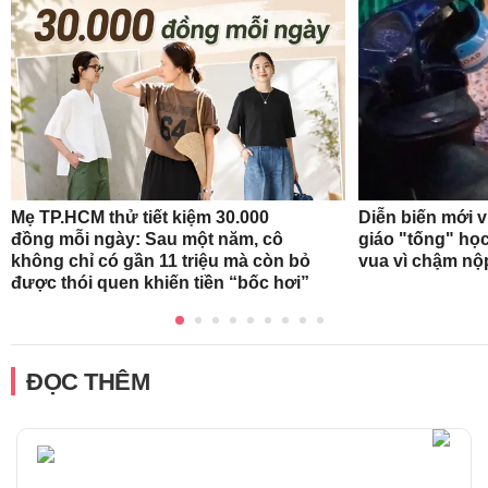
Mẹ TP.HCM thử tiết kiệm 30.000
Diễn biến mới 
đồng mỗi ngày: Sau một năm, cô
giáo "tống" học
không chỉ có gần 11 triệu mà còn bỏ
vua vì chậm nộ
được thói quen khiến tiền “bốc hơi”
ĐỌC THÊM