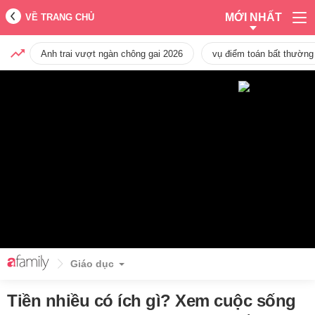
MỚI NHẤT
VỀ TRANG CHỦ
Anh trai vượt ngàn chông gai 2026
vụ điểm toán bất thường
Giáo dục
Tiền nhiều có ích gì? Xem cuộc sống