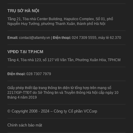
TRỤ SỞ HÀ NỘI
Tầng 21, Tòa nhà Center Building, Hapulico Complex, Số 01, phố
Nguyễn Huy Tưởng, phường Thanh Xuân, thành phố Hà Nội
Email:
contact@afamily.vn |
Điện thoại:
024 7309 5555, máy lẻ 62.370
VPĐD TẠI TP.HCM
Tầng 4, Tòa nhà 123, số 127 Võ Văn Tần, Phường Xuân Hòa, TPHCM
Điện thoại:
028 7307 7979
Giấy phép thiết lập trang thông tin điện tử tổng hợp trên mạng số
2217/GP-TTĐT do Sở Thông tin và Truyền thông Hà Nội cấp ngày 10
tháng 4 năm 2019
© Copyright 2008 - 2024 – Công ty Cổ phần VCCorp
Chính sách bảo mật